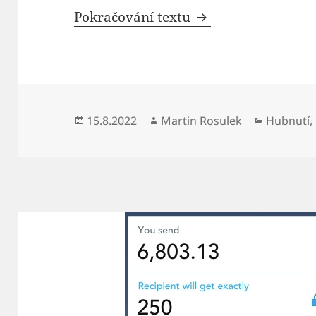
5 tipů, jak vybudo
Pokračování textu
Publikováno:
Autor:
Rubriky:
15.8.2022
Martin Rosulek
Hubnutí
,