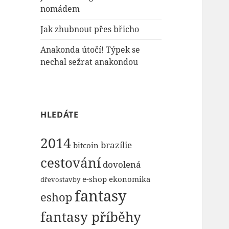
nomádem
Jak zhubnout přes břicho
Anakonda útočí! Týpek se
nechal sežrat anakondou
HLEDÁTE
2014
brazílie
bitcoin
cestování
dovolená
e-shop
ekonomika
dřevostavby
fantasy
eshop
fantasy příběhy