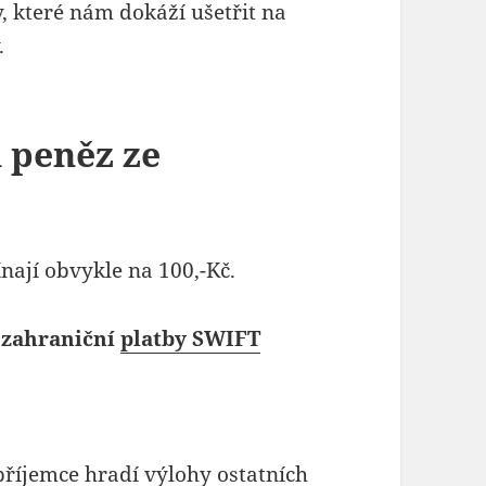
y, které nám dokáží ušetřit na
.
 peněz ze
nají obvykle na 100,-Kč.
 zahraniční
platby SWIFT
příjemce hradí výlohy ostatních