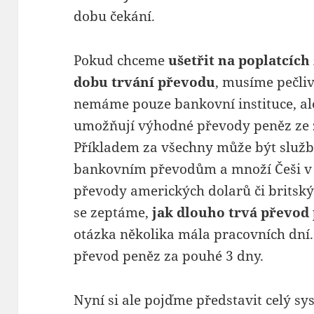
dobu čekání.
Pokud chceme
ušetřit na poplatcích
dobu trvání převodu
, musíme pečli
nemáme pouze bankovní instituce, ale
umožňují výhodné převody peněz ze z
Příkladem za všechny může být služ
bankovním převodům a množí Češi v z
převody amerických dolarů či britský
se zeptáme,
jak dlouho trvá převod
otázka několika mála pracovních dní.
převod peněz za pouhé 3 dny.
Nyní si ale pojďme představit celý s