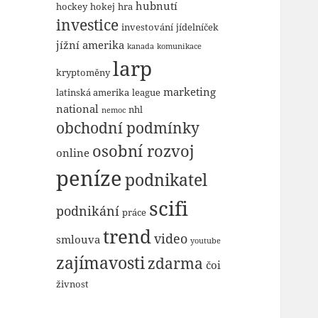
hubnutí
hockey
hokej
hra
investice
investování
jídelníček
jížní amerika
kanada
komunikace
larp
kryptoměny
marketing
latinská amerika
league
national
nhl
nemoc
obchodní podmínky
osobní rozvoj
online
peníze
podnikatel
scifi
podnikání
práce
trend
video
smlouva
youtube
zajímavosti
zdarma
čoi
živnost