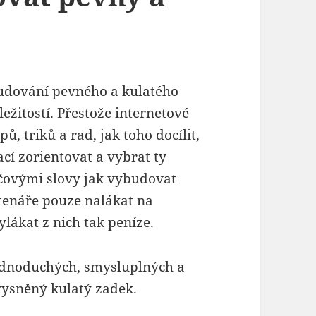
budování pevného a kulatého
žitostí. Přestože internetové
, triků a rad, jak toho docílit,
ací zorientovat a vybrat ty
íčovými slovy jak vybudovat
čtenáře pouze nalákat na
ylákat z nich tak peníze.
ednoduchých, smysluplných a
vysněný kulatý zadek.