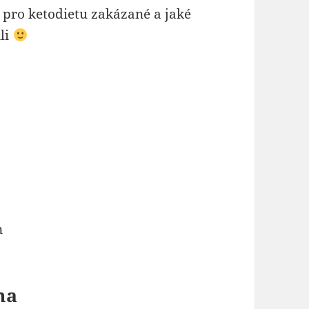
u pro ketodietu zakázané a jaké
ili
n
ma