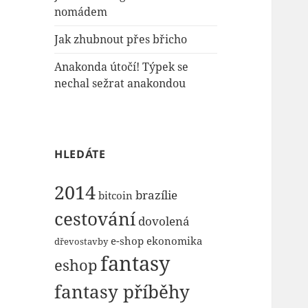
nomádem
Jak zhubnout přes břicho
Anakonda útočí! Týpek se
nechal sežrat anakondou
HLEDÁTE
2014
brazílie
bitcoin
cestování
dovolená
e-shop
ekonomika
dřevostavby
fantasy
eshop
fantasy příběhy