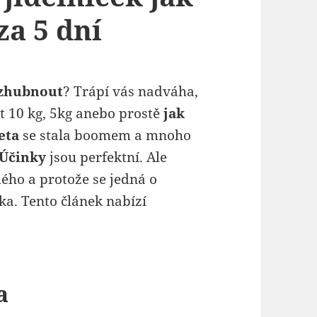
za 5 dní
 zhubnout
? Trápí vás nadváha,
t 10 kg, 5kg anebo prostě
jak
eta
se stala boomem a mnoho
Účinky
jsou perfektní. Ale
dého a protože se jedná o
ka. Tento článek nabízí
a