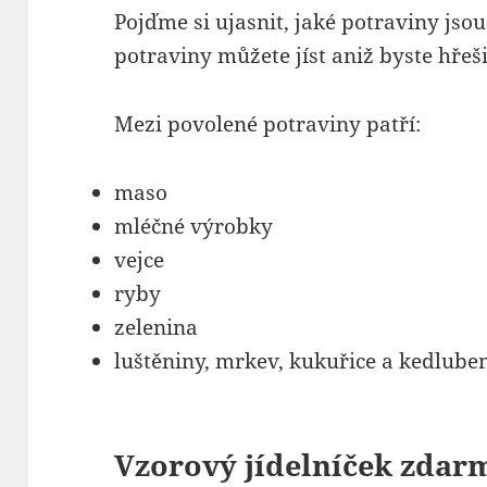
Pojďme si ujasnit, jaké potraviny jso
potraviny můžete jíst aniž byste hřeš
Mezi povolené potraviny patří:
maso
mléčné výrobky
vejce
ryby
zelenina
luštěniny, mrkev, kukuřice a kedlube
Vzorový jídelníček zdar