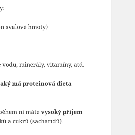
y:
men svalové hmoty)
odu, minerály, vitamíny, atd.
 jaký má proteinová dieta
e během ní máte
vysoký příjem
ků a cukrů (sacharidů).