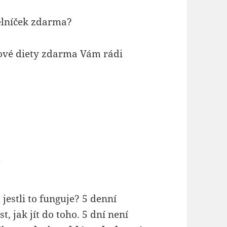
elníček zdarma?
nové diety zdarma Vám rádi
í
estli to funguje? 5 denní
t, jak jít do toho. 5 dní není