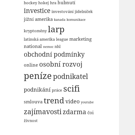
hubnutí
hockey
hokej
hra
investice
investování
jídelníček
jížní amerika
kanada
komunikace
larp
kryptoměny
marketing
latinská amerika
league
national
nhl
nemoc
obchodní podmínky
osobní rozvoj
online
peníze
podnikatel
scifi
podnikání
práce
trend
video
smlouva
youtube
zajímavosti
zdarma
čoi
živnost