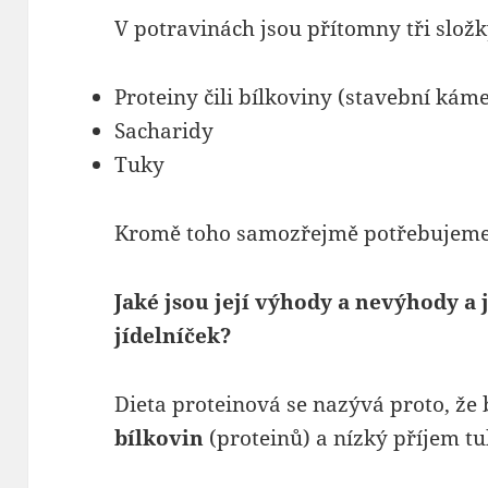
V potravinách jsou přítomny tři složk
Proteiny čili bílkoviny (stavební ká
Sacharidy
Tuky
Kromě toho samozřejmě potřebujeme v
Jaké jsou její výhody a nevýhody a
jídelníček?
Dieta proteinová se nazývá proto, ž
bílkovin
(proteinů) a nízký příjem tu