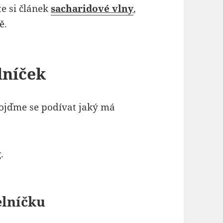
te si článek
sacharidové vlny
,
ě.
lníček
 Pojďme se podívat jaký má
.
elníčku