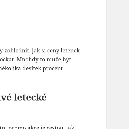
y zohlednit, jak si ceny letenek
 počkat. Mnohdy to může být
 několika desítek procent.
ivé letecké
ní promo akce je cestou, jak