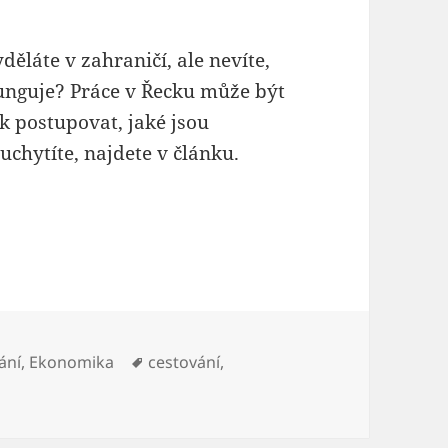
děláte v zahraničí, ale nevíte,
 funguje? Práce v Řecku může být
k postupovat, jaké jsou
uchytíte, najdete v článku.
y:
Štítky:
ání
,
Ekonomika
cestování
,