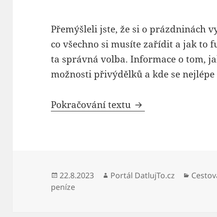
Přemýšleli jste, že si o prázdninách vy
co všechno si musíte zařídit a jak to
ta správná volba. Informace o tom, ja
možnosti přivýdělků a kde se nejlépe 
Práce v Řecku
Pokračování textu
Publikováno:
Autor:
Rubrik
22.8.2023
Portál DatlujTo.cz
Cestov
peníze