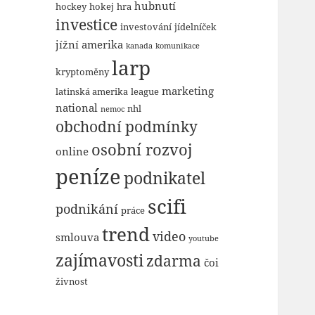
hubnutí
hockey
hokej
hra
investice
investování
jídelníček
jížní amerika
kanada
komunikace
larp
kryptoměny
marketing
latinská amerika
league
national
nhl
nemoc
obchodní podmínky
osobní rozvoj
online
peníze
podnikatel
scifi
podnikání
práce
trend
video
smlouva
youtube
zajímavosti
zdarma
čoi
živnost