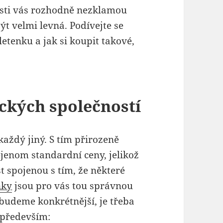
osti vás rozhodně nezklamou
ýt velmi levná. Podívejte se
etenku a jak si koupit takové,
eckých společností
každý jiný. S tím přirozeně
ejenom standardní ceny, jelikož
t spojenou s tím, že některé
nky
jsou pro vás tou správnou
budeme konkrétnější, je třeba
t především: