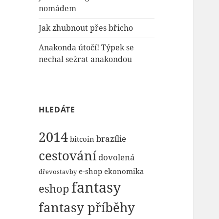
nomádem
Jak zhubnout přes břicho
Anakonda útočí! Týpek se
nechal sežrat anakondou
HLEDÁTE
2014
brazílie
bitcoin
cestování
dovolená
e-shop
ekonomika
dřevostavby
fantasy
eshop
fantasy příběhy