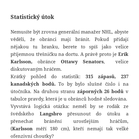
Statistický útok
Nemusíte být zrovna generální manažer NHL, abyste
věděli, že obránci mají bránit. Pokud přidají
nějakou tu branku, berete to spíš jako velice
příjemnou třešničku na dortu. A právě proto je
Erik
Karlsson,
obránce
Ottawy Senators
, velice
diskutovaným hráčem.
Krátký pohled do statistik:
315 zápasů, 237
kanadských bodů.
To by bylo slušné číslo i na
útočníka. Na druhou stranu
záporných 26 bodů
v
tabulce pravdy, která je u obránců hodně sledována.
Vyvstává logická otázka: neměl by se rodák ze
švédského
Langsbro
přesunout do útoku a
přenechat bránění urostlejším hráčům,
(
Karlsson
měří 180 cm), kteří nemají tak velké
ofenzivní choutky?