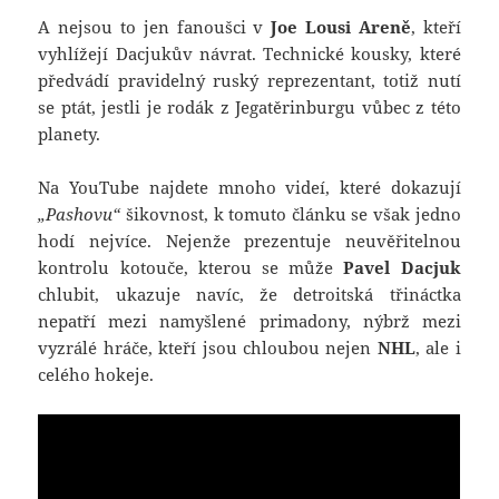
A nejsou to jen fanoušci v
Joe Lousi Areně
, kteří
vyhlížejí Dacjukův návrat. Technické kousky, které
předvádí pravidelný ruský reprezentant, totiž nutí
se ptát, jestli je rodák z Jegatěrinburgu vůbec z této
planety.
Na YouTube najdete mnoho videí, které dokazují
„Pashovu“
šikovnost, k tomuto článku se však jedno
hodí nejvíce. Nejenže prezentuje neuvěřitelnou
kontrolu kotouče, kterou se může
Pavel Dacjuk
chlubit, ukazuje navíc, že detroitská třináctka
nepatří mezi namyšlené primadony, nýbrž mezi
vyzrálé hráče, kteří jsou chloubou nejen
NHL
, ale i
celého hokeje.