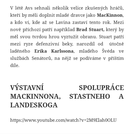
V létě Avs sehnali několik velice zkušených hráčů,
kteří by měli doplnit mladé dravce jako
MacKinnon
,
a kdo ví, kde až se Lavina zastaví tento rok. Mezi
nově příchozí patří například
Brad Stuart,
který by
měl svou tvrdou hrou vyztužit obranu. Stuart patří
mezi ryze defenzivní beky, narozdíl od útočně
laděného
Erika Karlssona
, mladého Švéda ve
službách Senátorů, na nějž se podíváme v příštím
díle.
VÝSTAVNÍ SPOLUPRÁCE
MACKINNONA, STASTNEHO A
LANDESKOGA
https://www.youtube.com/watch?v=2M9Elah0OLU