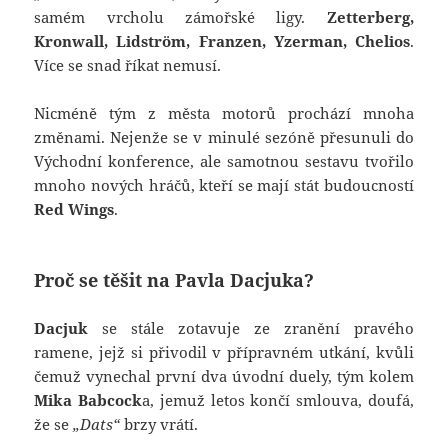
samém vrcholu zámořské ligy.
Zetterberg,
Kronwall, Lidström, Franzen, Yzerman, Chelios
.
Více se snad říkat nemusí.
Nicméně tým z města motorů prochází mnoha
změnami. Nejenže se v minulé sezóně přesunuli do
Východní konference, ale samotnou sestavu tvořilo
mnoho nových hráčů, kteří se mají stát budoucností
Red Wings
.
Proč se těšit na Pavla Dacjuka?
Dacjuk
se stále zotavuje ze zranění pravého
ramene, jejž si přivodil v přípravném utkání, kvůli
čemuž vynechal první dva úvodní duely, tým kolem
Mika Babcock
a, jemuž letos končí smlouva, doufá,
že se
„Dats“
brzy vrátí.