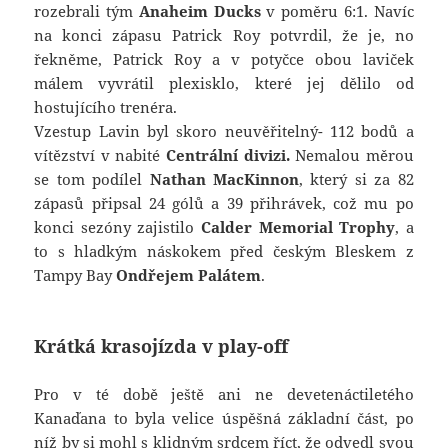
rozebrali tým
Anaheim Ducks
v poměru 6:1. Navíc
na konci zápasu Patrick Roy potvrdil, že je, no
řekněme, Patrick Roy a v potyčce obou laviček
málem vyvrátil plexisklo, které jej dělilo od
hostujícího trenéra.
Vzestup Lavin byl skoro neuvěřitelný- 112 bodů a
vítězství v nabité
Centrální divizi.
Nemalou měrou
se tom podílel
Nathan MacKinnon
, který si za 82
zápasů připsal 24 gólů a 39 přihrávek, což mu po
konci sezóny zajistilo
Calder Memorial Trophy
, a
to s hladkým náskokem před českým Bleskem z
Tampy Bay
Ondřejem Palátem
.
Krátká krasojízda v play-off
Pro v té době ještě ani ne devetenáctiletého
Kanaďana to byla velice úspěšná základní část, po
níž by si mohl s klidným srdcem říct, že odvedl svou