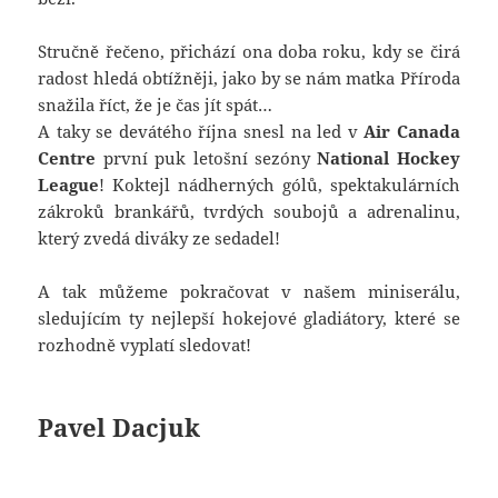
Stručně řečeno, přichází ona doba roku, kdy se čirá
radost hledá obtížněji, jako by se nám matka Příroda
snažila říct, že je čas jít spát…
A taky se devátého října snesl na led v
Air Canada
Centre
první puk letošní sezóny
National Hockey
League
! Koktejl nádherných gólů, spektakulárních
zákroků brankářů, tvrdých soubojů a adrenalinu,
který zvedá diváky ze sedadel!
A tak můžeme pokračovat v našem miniserálu,
sledujícím ty nejlepší hokejové gladiátory, které se
rozhodně vyplatí sledovat!
Pavel Dacjuk