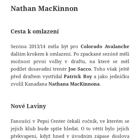
Nathan MacKinnon
Cesta k omlazení
Sezóna 2013/14 měla být pro
Colorado Avalanche
dalším krokem k omlazení. Po zpackané sezóně měli
možnost první volby v draftu, na které se měl
podílet dosavadní trenér
Joe Sacco
. Toho však ještě
před draftem vystřídal
Patrick Roy
a jako jedničku
zvolil Kanaďana
Nathana MacKinnona
.
Nové Laviny
Fanoušci v Pepsi Center čekali ročník, ve kterém se
jejich klub bude spíše hledat. O to větší bylo jejich
překvapení, když hned v úvodním zápase doslova