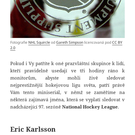
Fotografie
NHL Squircle
od
Gareth Simpson
licencovaná pod
CC BY
2.0
Pokud i Vy patříte k oné prazvláštní skupince k lidí,
kteří pravidelně usedají ve tři hodiny ráno k
monitorům, abyste mohli živě sledovat
nejprestižnější hokejovou ligu světa, patří právě
Vám tento miniseriál, v němž se zaměříme na
některá zajímavá jména, která se vyplatí sledovat v
nadcházející 97. sezóně
National Hockey League
.
Eric Karlsson