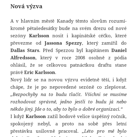
Nová výzva
A v hlavním městě Kanady těmto slovům rozumí-
kromě pětašedesátky bude na svém drezu od nové
sezóny
Karlsson
nosit i kapinátské céčko, které
převezme od
Jassona Spezzy
, který zamířil do
Dallas Stars
. Před Spezzou byl kapitánem
Daniel
Alfredsson
, který v roce 2008 osobně z pódia
ohlásil, že se celkovou patnáctkou draftu stane
právě
Eric Karlsson
.
Nový lídr se na novou výzvu evidetně těší, i když
chápe, že je po nepovedené sezóně co zlepšovat.
„Bezpochyby na to budu tlačit. Všichni se musíme
rozhodovat správně, jedno jestli to budu já nebo
někdo jiný. Jde o to, aby to bylo o dobré organizaci.“
I když
Karlsson
zažil bodově velice úspěšný ročník,
spokojený nebyl, a proto na sobě přes letní
přestávku usilovně pracoval.
„Léto pro mě bylo