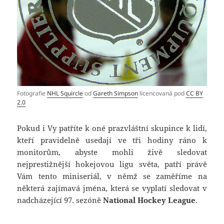
Fotografie
NHL Squircle
od
Gareth Simpson
licencovaná pod
CC BY
2.0
Pokud i Vy patříte k oné prazvláštní skupince k lidí,
kteří pravidelně usedají ve tři hodiny ráno k
monitorům, abyste mohli živě sledovat
nejprestižnější hokejovou ligu světa, patří právě
Vám tento miniseriál, v němž se zaměříme na
některá zajímavá jména, která se vyplatí sledovat v
nadcházející 97. sezóně
National Hockey League
.