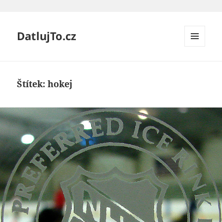
DatlujTo.cz
MENU
A
WIDGETY
Štítek:
hokej