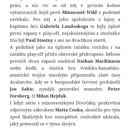
práci, a nic víc se od něj v prvním kolem
vyřazovacích bojů proti
Minnesotě Wild
v podstatě
nečekalo. Pro něj a jeho spoluhráče z lajny a
kapitána Avs
Gabriela Landoskoga
to byly úplně
první zápasy v play-off, nejzkušenějším z útočného
tria byl
Paul Stastny
s ani ne dvacítkou startů.
A podobně jako na úplném začátku ročníku i na
začátku play-off přišlo obrovské překvapení- během
prvních dvou zápasů nasbíral
Nathan MacKinnon
sedm bodů a útočná hra švédsko-kanadsko-
americké trojice mnohým připomněla zlaté časy
Avalanche, kdy se v burgundské červeni proháněli
Joe Sakic
, nynější generální manažer,
Peter
Forsberg
, či
Milan Hejduk
.
I když série s minnesotskými Divočáky, poskrvěná
odporným zákrokem
Matta Cooka
, skončila pro tým
zpod Skalistých hor neúspěšně, rozhodně ukázala,
jaký potenciál se v týmu skrývá.