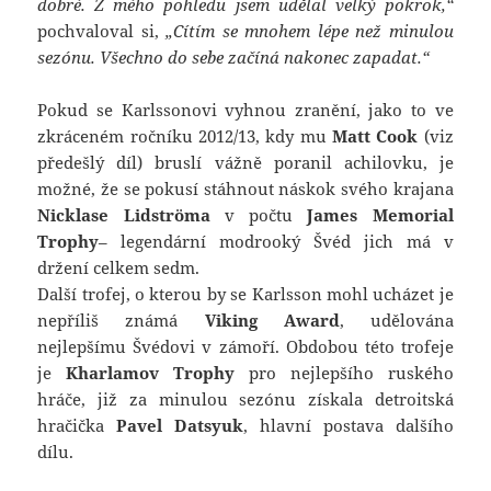
dobré. Z mého pohledu jsem udělal velký pokrok,“
pochvaloval si,
„Cítím se mnohem lépe než minulou
sezónu. Všechno do sebe začíná nakonec zapadat.“
Pokud se Karlssonovi vyhnou zranění, jako to ve
zkráceném ročníku 2012/13, kdy mu
Matt Cook
(viz
předešlý díl) bruslí vážně poranil achilovku, je
možné, že se pokusí stáhnout náskok svého krajana
Nicklase Lidströma
v počtu
James Memorial
Trophy
– legendární modrooký Švéd jich má v
držení celkem sedm.
Další trofej, o kterou by se Karlsson mohl ucházet je
nepříliš známá
Viking Award
, udělována
nejlepšímu Švédovi v zámoří. Obdobou této trofeje
je
Kharlamov Trophy
pro nejlepšího ruského
hráče, již za minulou sezónu získala detroitská
hračička
Pavel Datsyuk
, hlavní postava dalšího
dílu.