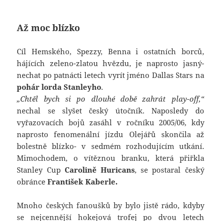
Až moc blízko
Cíl Hemského, Spezzy, Benna i ostatních borců,
hájících zeleno-zlatou hvězdu, je naprosto jasný-
nechat po patnácti letech vyrít jméno Dallas Stars na
pohár lorda Stanleyho
.
„Chtěl bych si po dlouhé době zahrát play-off,“
nechal se slyšet český útočník. Naposledy do
vyřazovacích bojů zasáhl v ročníku 2005/06, kdy
naprosto fenomenální jízdu Olejářů skončila až
bolestně blízko- v sedmém rozhodujícím utkání.
Mimochodem, o vítěznou branku, která přiřkla
Stanley Cup
Carolině Huricans
, se postaral český
obránce
František Kaberle.
Mnoho českých fanoušků by bylo jistě rádo, kdyby
se nejcennější hokejová trofej po dvou letech