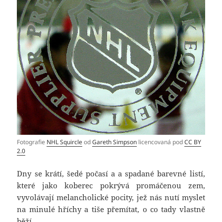
Fotografie
NHL Squircle
od
Gareth Simpson
licencovaná pod
CC BY
2.0
Dny se krátí, šedé počasí a a spadané barevné listí,
které jako koberec pokrývá promáčenou zem,
vyvolávají melancholické pocity, jež nás nutí myslet
na minulé hříchy a tiše přemítat, o co tady vlastně
běží.