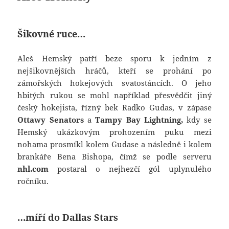
Šikovné ruce…
Aleš Hemský patří beze sporu k jedním z
nejšikovnějších hráčů, kteří se prohání po
zámořských hokejových svatostáncích. O jeho
hbitých rukou se mohl například přesvědčit jiný
český hokejista, řízný bek Radko Gudas, v zápase
Ottawy Senators
a
Tampy Bay Lightning,
kdy se
Hemský ukázkovým prohozením puku mezi
nohama prosmíkl kolem Gudase a následně i kolem
brankáře Bena Bishopa, čímž se podle serveru
nhl.com
postaral o nejhezčí gól uplynulého
ročníku.
…míří do Dallas Stars