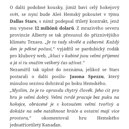
O další podobné kousky, jimiž baví celý hokejový
svět, se nyní bude Aleš Hemský pokoušet v týmu
Dallas Stars
, s nímž podepsal tříletý kontrakt, jenž
mu vynese
12 miliónů dolarů
. Z mrazivého severu
provincie Alberty se tak přesunul do příznivějšího
klimatu Texasu.
„Je to tady skvělé a zábavné. Každý
den je pěkné počasí,“
vyjádřil se pardubický rodák
pro klubový web,
„kluci v kabině jsou velmi příjemní
a já si tu snažím veškerý čas užívat.“
Nezamířil tak úplně do neznáma, jelikož se Stars
postarali o další posilu-
Jasona Spezzu
, který
minulou sezónu dohrával po boku Hemského.
„Myslím, že je to opravdu chytrý člověk. Jeho cit pro
hru je velmi dobrý. Velmi tvrdě pracuje bez puku na
hokejce, obráceně je s kotoučem velmi tvořivý a
dokáže na sebe natáhnout hráče a ostatní mají více
prostoru,“
okomentoval hru Hemského
jednatřicetiletý Kanaďan.