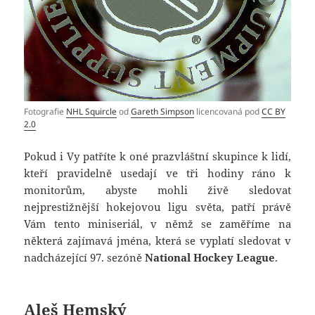
Fotografie
NHL Squircle
od
Gareth Simpson
licencovaná pod
CC BY
2.0
Pokud i Vy patříte k oné prazvláštní skupince k lidí,
kteří pravidelně usedají ve tři hodiny ráno k
monitorům, abyste mohli živě sledovat
nejprestižnější hokejovou ligu světa, patří právě
Vám tento miniseriál, v němž se zaměříme na
některá zajímavá jména, která se vyplatí sledovat v
nadcházející 97. sezóně
National Hockey League
.
Aleš Hemský