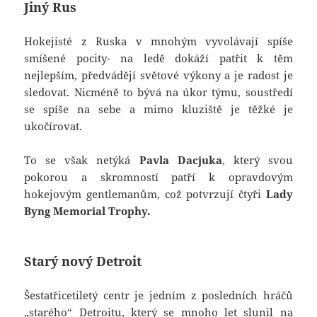
Jiný Rus
Hokejisté z Ruska v mnohým vyvolávají spíše
smíšené pocity- na ledě dokáží patřit k těm
nejlepším, předvádějí světové výkony a je radost je
sledovat. Nicméně to bývá na úkor týmu, soustředí
se spíše na sebe a mimo kluziště je těžké je
ukočírovat.
To se však netýká
Pavla Dacjuka
, který svou
pokorou a skromností patří k opravdovým
hokejovým gentlemanům, což potvrzují čtyři
Lady
Byng Memorial Trophy.
Starý nový Detroit
Šestatřicetiletý centr je jedním z posledních hráčů
„starého“ Detroitu, který se mnoho let slunil na