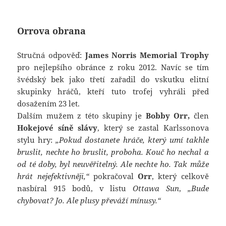
Orrova obrana
Stručná odpověď:
James Norris Memorial Trophy
pro nejlepšího obránce z roku 2012. Navíc se tím
švédský bek jako třetí zařadil do vskutku elitní
skupinky hráčů, kteří tuto trofej vyhráli před
dosažením 23 let.
Dalším mužem z této skupiny je
Bobby Orr,
člen
Hokejové síně slávy
, který se zastal Karlssonova
stylu hry:
„Pokud dostanete hráče, který umí takhle
bruslit, nechte ho bruslit, proboha. Kouč ho nechal a
od té doby, byl neuvěřitelný. Ale nechte ho. Tak může
hrát nejefektivněji,“
pokračoval
Orr
, který celkově
nasbíral 915 bodů, v listu
Ottawa Sun
,
„Bude
chybovat? Jo. Ale plusy převáží mínusy.“