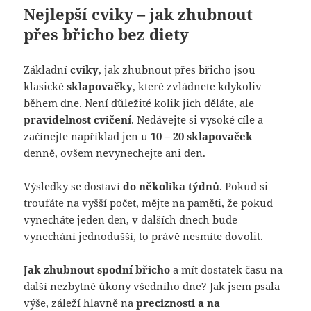
Nejlepší cviky – jak zhubnout
přes břicho bez diety
Základní
cviky
, jak zhubnout přes břicho jsou
klasické
sklapovačky
, které zvládnete kdykoliv
během dne. Není důležité kolik jich děláte, ale
pravidelnost cvičení
. Nedávejte si vysoké cíle a
začínejte například jen u
10 – 20 sklapovaček
denně, ovšem nevynechejte ani den.
Výsledky se dostaví
do několika týdnů
. Pokud si
troufáte na vyšší počet, mějte na paměti, že pokud
vynecháte jeden den, v dalších dnech bude
vynechání jednodušší, to právě nesmíte dovolit.
Jak zhubnout spodní břicho
a mít dostatek času na
další nezbytné úkony všedního dne? Jak jsem psala
výše, záleží hlavně na
preciznosti a na