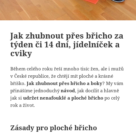
Jak zhubnout přes břicho za
týden či 14 dní, jídelníček a
cviky
Během celého roku řeší mnoho tisíc žen, ale i mužů
v České republice, že chtějí mít ploché a krásné
bříško.
Jak zhubnout přes břicho a boky
? My vám
přinášíme jednoduchý
návod
, jak docílit a hlavně
jak si
udržet nenafouklé a ploché břicho
po celý
rok a život.
Zásady pro ploché břicho