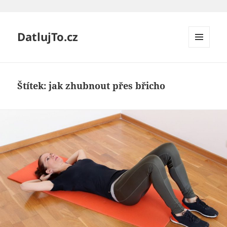
DatlujTo.cz
MENU
A
WIDGETY
Štítek:
jak zhubnout přes břicho