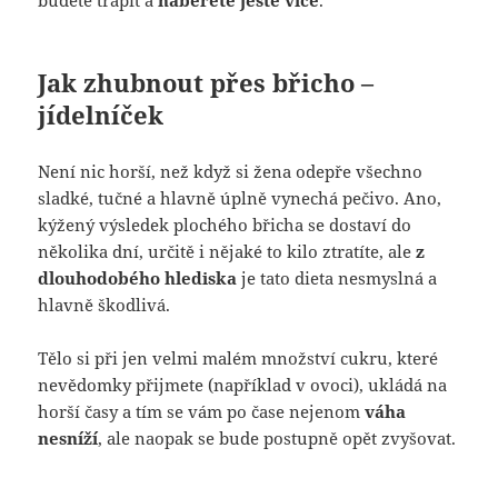
budete trápit a
naberete ještě více
.
Jak zhubnout přes břicho –
jídelníček
Není nic horší, než když si žena odepře všechno
sladké, tučné a hlavně úplně vynechá pečivo. Ano,
kýžený výsledek plochého břicha se dostaví do
několika dní, určitě i nějaké to kilo ztratíte, ale
z
dlouhodobého hlediska
je tato dieta nesmyslná a
hlavně škodlivá.
Tělo si při jen velmi malém množství cukru, které
nevědomky přijmete (například v ovoci), ukládá na
horší časy a tím se vám po čase nejenom
váha
nesníží
, ale naopak se bude postupně opět zvyšovat.