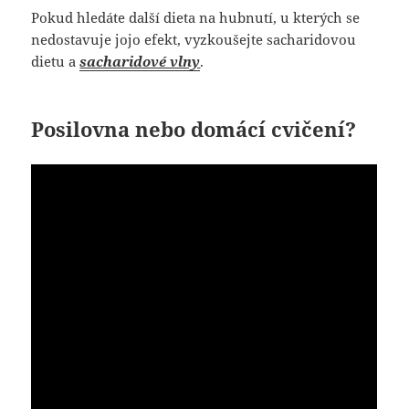
Pokud hledáte další dieta na hubnutí, u kterých se
nedostavuje jojo efekt, vyzkoušejte sacharidovou
dietu a
sacharidové vlny
.
Posilovna nebo domácí cvičení?