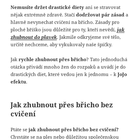
Nemusíte držet drastické diety
ani se stravovat
nějak extrémně zdravě. Stačí
dodržovat pár zásad
a
hlavně nevynechat cvičení na břicho. Zásady pro
ploché bříško jsou důležité pro ty, kteří nevědí,
jak
zhubnout do plavek
. Jakmile odkryjeme své tělo,
určitě nechceme, aby vykukovaly naše špíčky.
Jak
rychle zhubnout přes břicho
? Tato jednoduchá
otázka přivádí mnoho žen do rozpaků a uvádí je do
drastických diet, které vedou jen k jednomu – k
JoJo
efektu
.
Jak zhubnout přes břicho bez
cvičení
Ptáte se
jak zhubnout přes břicho bez cvičení?
Chystáte se na ples nebo důležitou společenskou