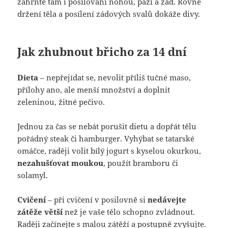
zahrňte tam i posilování nohou, paží a zad. Rovné
držení těla a posílení zádových svalů dokáže divy.
Jak zhubnout břicho za 14 dní
Dieta
– nepřejídat se, nevolit příliš tučné maso,
přílohy ano, ale menší množství a doplnit
zeleninou, žitné pečivo.
Jednou za čas se nebát porušit dietu a dopřát tělu
pořádný steak či hamburger. Vyhýbat se tatarské
omáčce, raději volit bílý jogurt s kyselou okurkou,
nezahušťovat moukou
, použít bramboru či
solamyl.
Cvičení
– při cvičení v posilovně si
nedávejte
zátěže větší
než je vaše tělo schopno zvládnout.
Raději začínejte s malou zátěží a postupně zvyšujte.