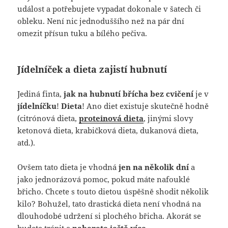
událost a potřebujete vypadat dokonale v šatech či
obleku. Není nic jednoduššího než na pár dní
omezit přísun tuku a bílého pečiva.
Jídelníček a dieta zajistí hubnutí
Jediná finta,
jak na hubnutí břícha bez cvičení
je v
jídelníčku
!
Dieta
! Ano diet existuje skutečně hodně
(citrónová dieta,
proteinová dieta
, jinými slovy
ketonová dieta, krabičková dieta, dukanová dieta,
atd.).
Ovšem tato dieta je vhodná
jen na několik dní
a
jako jednorázová pomoc, pokud máte nafouklé
břicho. Chcete s touto dietou úspěšně shodit několik
kilo? Bohužel, tato drastická dieta není vhodná na
dlouhodobé udržení si plochého břicha. Akorát se