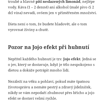
troubě a hlavně
pití neslazených limonád
, nejlépe
vody. Káva (1 – 2 denně) ani alkohol (malé pivo či 2
dcl vína) nevadí, ovšem jen v přiměřeném množství.
Dieta není o tom, že budete hladovět, ale o tom
vyrovnat živiny a chutě.
Pozor na Jojo efekt při hubnutí
Nepřítel každého hubnutí je tzv.
Jojo efekt
. Jedná se
o jev, který se dostavuje, když je tělo nespokojeno s
dietou a dokáže potrápit mnoho lidí.
Nezáleží na věku a pohlaví, pokud máte špatnou
životosprávu a nemáte pestrý a zdravý jídelníček,
nikdy se vám nepodaří zhubnout přes břicho a jojo
efekt se dostaví velmi rychle.