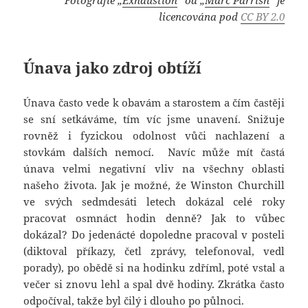
licencována pod
CC BY 2.0
Únava jako zdroj obtíží
Únava často vede k obavám a starostem a čím častěji
se sní setkáváme, tím víc jsme unavení. Snižuje
rovněž i fyzickou odolnost vůči nachlazení a
stovkám dalších nemocí. Navíc může mít častá
únava velmi negativní vliv na všechny oblasti
našeho života. Jak je možné, že Winston Churchill
ve svých sedmdesáti letech dokázal celé roky
pracovat osmnáct hodin denně? Jak to vůbec
dokázal? Do jedenácté dopoledne pracoval v posteli
(diktoval příkazy, četl zprávy, telefonoval, vedl
porady), po obědě si na hodinku zdříml, poté vstal a
večer si znovu lehl a spal dvě hodiny. Zkrátka často
odpočíval, takže byl čilý i dlouho po půlnoci.