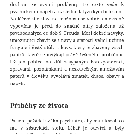
druhým se svými problémy. To často vede k
psychickému napětí a následně k fyzickým bolestem.
Na léčivé síle slov, na možnosti se volně a otevřeně
vypovídat je přeci do značné míry založena už
psychoanalýza od dob S. Freuda. Mezi dobré návyky,
umožňující zbavit se únavy a starosti velmi účinně
funguje i
čistý stůl
. Takový, který je zbavený všech
papírů, které se netýkají právě řešeného problému.
Už jen pohled na stůl zasypaným korespondencí,
zprávami, poznámkami a neskutečným množstvím
papírů v člověku vyvolává zmatek, chaos, obavy a
napětí.
Příběhy ze života
Pacient požádal svého psychiatra, aby mu ukázal, co
má v zásuvkách stolu. Lékař je otevřel a byly