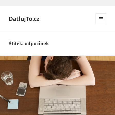
DatlujTo.cz
MENU
A
WIDGETY
Štítek:
odpočinek