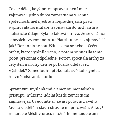
Co ale dělat, když práce opravdu není moc
zajímavá? Jedna dívka zaměstnaná v ropné
společnosti měla jednu z nejnudnějších prací:
vyplňovala formuláře, zapisovala do nich čísla a
statistické údaje. Byla to taková otrava, že se v rámci
sebezáchovy rozhodla, udělat si tu práci zajímavější.
Jak? Rozhodla se soutěžit – sama se sebou. Sečetla
archy, které vyplnila ráno, a potom se snažila tento
počet překonat odpoledne. Potom spočítala archy za
celý den a druhý den se pokusila udělat víc.
Výsledek? Zanedlouho překonala své kolegyně , a
hlavně odstranila nudu.
Správnými myšlenkami a změnou mentálního
přístupu, můžeme udělat každé zaměstnání
zajímavější. Uvědomte si, že asi polovinu svého
života v bdělém stavu strávíte na pracovišti. A když
nenajdete štěstí v práci, možná ho nenajdete ani