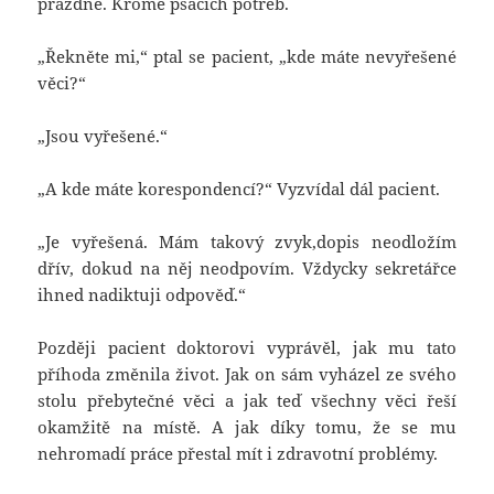
prázdné. Kromě psacích potřeb.
„Řekněte mi,“ ptal se pacient, „kde máte nevyřešené
věci?“
„Jsou vyřešené.“
„A kde máte korespondencí?“ Vyzvídal dál pacient.
„Je vyřešená. Mám takový zvyk,dopis neodložím
dřív, dokud na něj neodpovím. Vždycky sekretářce
ihned nadiktuji odpověď.“
Později pacient doktorovi vyprávěl, jak mu tato
příhoda změnila život. Jak on sám vyházel ze svého
stolu přebytečné věci a jak teď všechny věci řeší
okamžitě na místě. A jak díky tomu, že se mu
nehromadí práce přestal mít i zdravotní problémy.