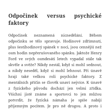
Odpočinek versus psychické
faktory
Odpočinek neznamená nicnedělání. Během
odpočinku se tělo spravuje. Hodinové zdřímnutí,
plus šestihodinový spánek v noci, jsou cennější než
osm hodin nepřerušovaného spánku. Jaktože Henry
Ford ve svých osmdesáti letech vypadal stále tak
skvěle a svěže? Nikdy nestál, když si mohl sednout,
a nikdy neseděl, když si mohl lehnout. Při únavě
hrají také velkou roli psychické faktory. Z
mentálních příčin se člověk unaví nejvíce. K únavě
z fyzického původu dochází jen velmi zřídka.
Všichni jistě známe a sportovci to jen můžou
potvrdit, že fyzická námaha je spíše nabíjí
příjemným pocitem. Je pro ně drogou. A proto i