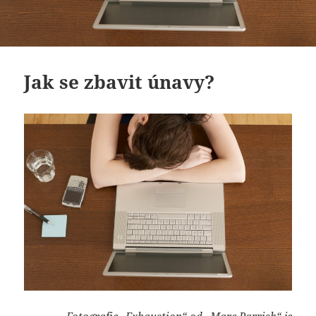
Jak se zbavit únavy?
Fotografie „
Exhaustion
“ od „
Marc Parrish
“ je