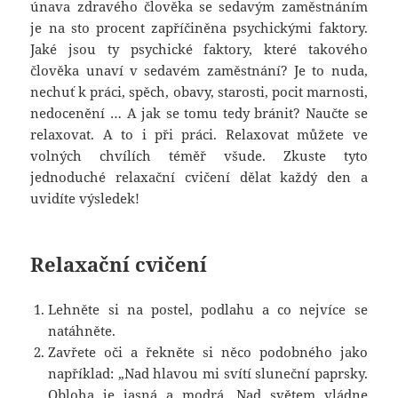
únava zdravého člověka se sedavým zaměstnáním
je na sto procent zapříčiněna psychickými faktory.
Jaké jsou ty psychické faktory, které takového
člověka unaví v sedavém zaměstnání? Je to nuda,
nechuť k práci, spěch, obavy, starosti, pocit marnosti,
nedocenění … A jak se tomu tedy bránit? Naučte se
relaxovat. A to i při práci. Relaxovat můžete ve
volných chvílích téměř všude. Zkuste tyto
jednoduché relaxační cvičení dělat každý den a
uvidíte výsledek!
Relaxační cvičení
Lehněte si na postel, podlahu a co nejvíce se
natáhněte.
Zavřete oči a řekněte si něco podobného jako
například: „Nad hlavou mi svítí sluneční paprsky.
Obloha je jasná a modrá. Nad světem vládne