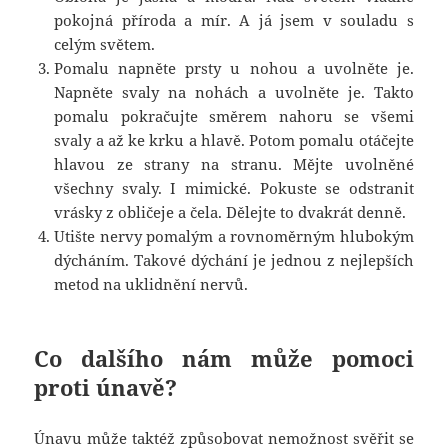
pokojná příroda a mír. A já jsem v souladu s
celým světem.
Pomalu napněte prsty u nohou a uvolněte je.
Napněte svaly na nohách a uvolněte je. Takto
pomalu pokračujte směrem nahoru se všemi
svaly a až ke krku a hlavě. Potom pomalu otáčejte
hlavou ze strany na stranu. Mějte uvolněné
všechny svaly. I mimické. Pokuste se odstranit
vrásky z obličeje a čela. Dělejte to dvakrát denně.
Utište nervy pomalým a rovnoměrným hlubokým
dýcháním. Takové dýchání je jednou z nejlepších
metod na uklidnění nervů.
Co dalšího nám může pomoci
proti únavě?
Únavu může taktéž způsobovat nemožnost svěřit se