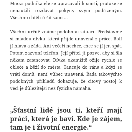
Mnozí podnikatelé se upracovali k smrti, protože se
nenaučili rozdávat pokyny svým podřízeným.
Všechno chtěli řešit sami …
Všichni určitě známe podobnou situaci. Představme
si mladou dívku, která přijde unavená z práce, Bolí
jí hlava a záda. Ani večeři nechce, chce se jí jen spát.
Potom zazvoní telefon. Její přítel ji pozve, aby si šla
někam zatancovat. Dívka okamžitě ožije rychle se
obleče a běží do města. Tancuje do rána a když se
vrátí domů, není vůbec unavená. Řada takovýchto
podobných příkladů dokazuje, že citový postoj k
věci je důležitější než fyzická námaha.
„Šťastní lidé jsou ti, kteří mají
práci, která je baví. Kde je zájem,
tam je i životní energie.“