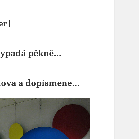
er]
 vypadá pěkně…
slova a dopísmene…