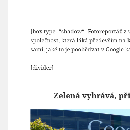
[box type=“shadow“ ]Fotoreportáž z 
společnost, která láká především na
sami, jaké to je poobědvat v Google 
[divider]
Zelená vyhrává, př