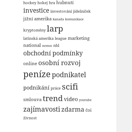
hubnutí
hockey
hokej
hra
investice
investování
jídelníček
jížní amerika
kanada
komunikace
larp
kryptoměny
marketing
latinská amerika
league
national
nhl
nemoc
obchodní podmínky
osobní rozvoj
online
peníze
podnikatel
scifi
podnikání
práce
trend
video
smlouva
youtube
zajímavosti
zdarma
čoi
živnost