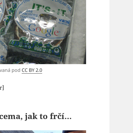
ovaná pod
CC BY 2.0
r]
cema, jak to frčí…