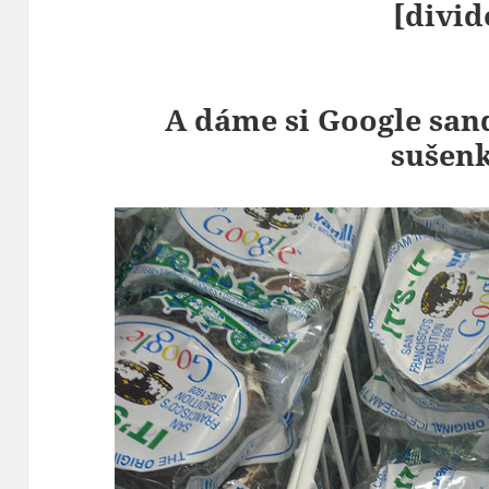
[divid
A dáme si Google san
sušen