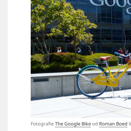
Fotografie
The Google Bike
od
Roman Boed
l