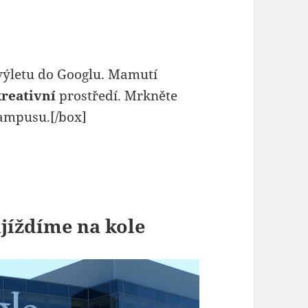
výletu do Googlu. Mamutí
kreativní
prostředí. Mrkněte
kampusu.[/box]
ijíždíme na kole