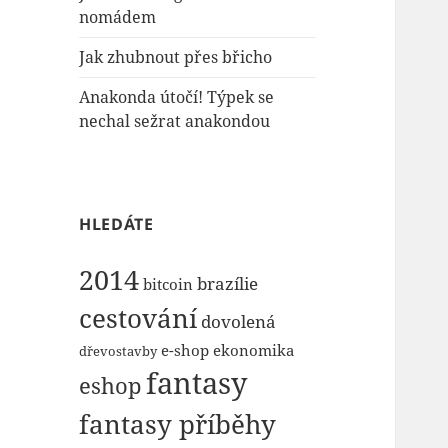
nomádem
Jak zhubnout přes břicho
Anakonda útočí! Týpek se
nechal sežrat anakondou
HLEDÁTE
2014
brazílie
bitcoin
cestování
dovolená
e-shop
ekonomika
dřevostavby
fantasy
eshop
fantasy příběhy