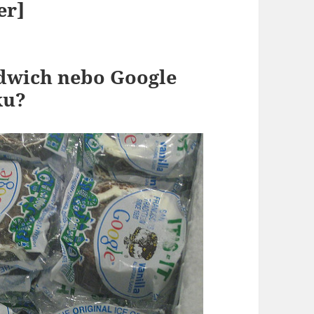
er]
dwich nebo Google
ku?