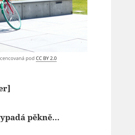
icencovaná pod
CC BY 2.0
er]
 vypadá pěkně…