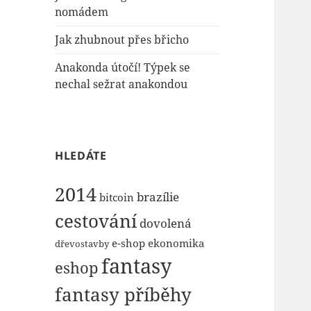
nomádem
Jak zhubnout přes břicho
Anakonda útočí! Týpek se
nechal sežrat anakondou
HLEDÁTE
2014
brazílie
bitcoin
cestování
dovolená
e-shop
ekonomika
dřevostavby
fantasy
eshop
fantasy příběhy