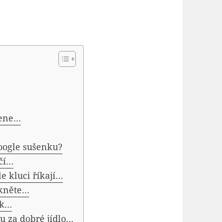
mene…
oogle sušenku?
rčí…
e kluci říkají…
ekněte…
ek…
u za dobré jídlo…