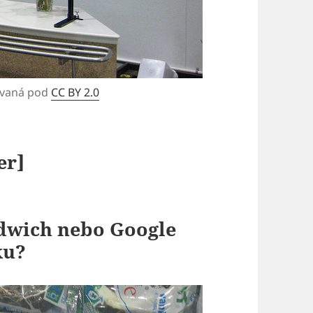
ovaná pod
CC BY 2.0
er]
dwich nebo Google
ku?