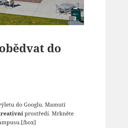
aobědvat do
výletu do Googlu. Mamutí
kreativní
prostředí. Mrkněte
kampusu.[/box]