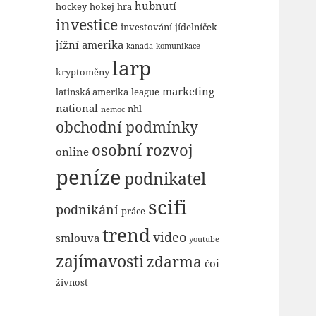
hubnutí
hockey
hokej
hra
investice
investování
jídelníček
jížní amerika
kanada
komunikace
larp
kryptoměny
marketing
latinská amerika
league
national
nhl
nemoc
obchodní podmínky
osobní rozvoj
online
peníze
podnikatel
scifi
podnikání
práce
trend
video
smlouva
youtube
zajímavosti
zdarma
čoi
živnost