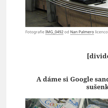
Fotografie
IMG_0492
od
Nan Palmero
licenc
[divid
A dáme si Google san
sušen