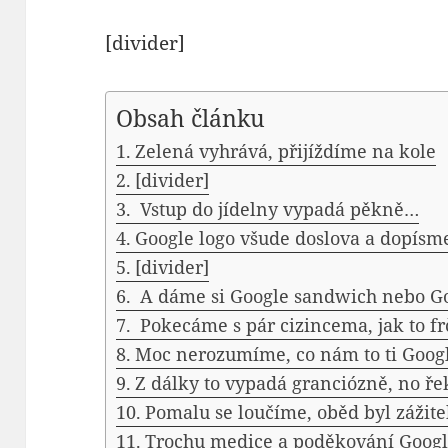
[divider]
Obsah článku
Zelená vyhrává, přijíždíme na kole
[divider]
Vstup do jídelny vypadá pěkně…
Google logo všude doslova a dopís
[divider]
A dáme si Google sandwich nebo G
Pokecáme s pár cizincema, jak to f
Moc nerozumíme, co nám to ti Googl
Z dálky to vypadá granciózně, no ř
Pomalu se loučíme, oběd byl zážit
Trochu medice a poděkování Googl