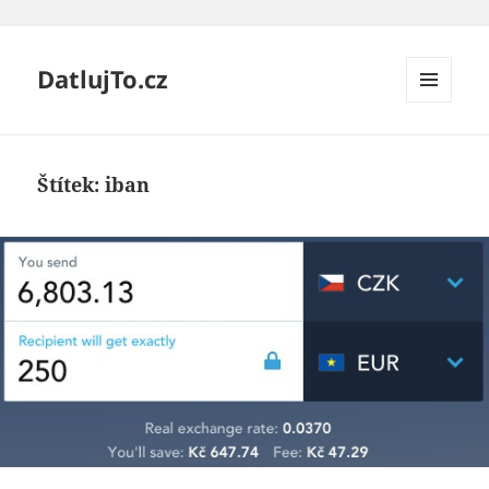
DatlujTo.cz
MENU
A
WIDGETY
Štítek:
iban