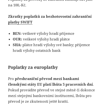
na 100,-Kč.
Zkratky poplatků za bezhotovostní zahraniční
platby SWIFT
BEN:
veškeré výlohy hradí příjemce
OUR:
veškeré výlohy hradí plátce
SHA:
plátce hradí výlohy své banky; příjemce
hradí výlohy ostatních bank
Poplatky za europlatby
Pro
přeshraniční převod mezi bankami
členskými státy EU platí lhůta 5 pracovních dní
.
Pokud provádíte převod ve stejné měně či dokonce
mezi stejnými bankovními institucemi, lhůta pro
převod je ze zkušeností ještě kratší.