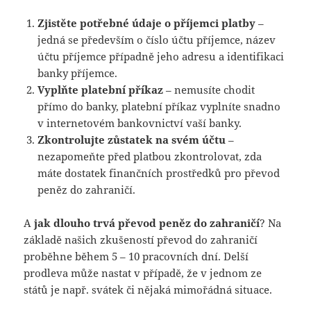
Zjistěte potřebné údaje o příjemci platby
–
jedná se především o číslo účtu příjemce, název
účtu příjemce případně jeho adresu a identifikaci
banky příjemce.
Vyplňte platební příkaz
– nemusíte chodit
přímo do banky, platební příkaz vyplníte snadno
v internetovém bankovnictví vaší banky.
Zkontrolujte zůstatek na svém účtu
–
nezapomeňte před platbou zkontrolovat, zda
máte dostatek finančních prostředků pro převod
peněz do zahraničí.
A
jak dlouho trvá převod peněz do zahraničí
? Na
základě našich zkušeností převod do zahraničí
proběhne během 5 – 10 pracovních dní. Delší
prodleva může nastat v případě, že v jednom ze
států je např. svátek či nějaká mimořádná situace.