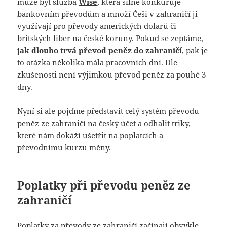
může být služba
Wise
, která silně konkuruje
bankovním převodům a množí Češi v zahraničí ji
využívají pro převody amerických dolarů či
britských liber na české koruny. Pokud se zeptáme,
jak dlouho trvá převod peněz do zahraničí
, pak je
to otázka několika mála pracovních dní. Dle
zkušenosti není výjimkou převod peněz za pouhé 3
dny.
Nyní si ale pojďme představit celý systém převodu
peněz ze zahraničí na český účet a odhalit triky,
které nám dokáží ušetřit na poplatcích a
převodnímu kurzu měny.
Poplatky při převodu peněz ze
zahraničí
Poplatky za převody ze zahraničí začínají obvykle