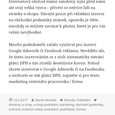
Internetový obchod máme založený, nyní před námi
ale stojí velká výzva – přivést co nejvíce lidí na
stránky e-shopu. Dávejte pozor při vkládání inzerce
na obchodní podmínky stránek, opravdu je čtěte,
mnohdy se můžete zavázat k plnění, které je pro vás
velmi nevýhodné.
Mnoho podnikatelů začalo využívat pro inzerci
Google Adwords či Facebook reklamu. Nevědělo ale,
že tímto inzerováním se z nich automaticky stávání
plátci DPH a tím ztratili desetitisíce korun. Pokud
chcete inzerovat v Google Adwords či na Facebooku
a nechcete se stát plátci DPH, najměte si pro tento
marketing externího pracovníka / firmu.
Publikováno:
Autor:
Rubriky:
Štítky:
14.5.2017
Martin Rosulek
Návody
,
Podnikání
doména
,
e-shop
,
e-shop podnikání
,
marketing
,
obchodní podmínky
,
ochrana osobních údajů
,
podnikání
,
podnikatel
,
živnost