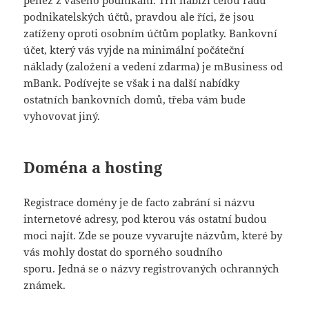
peněz z vašeho podnikání. Trh nabízí celou řadu
podnikatelských účtů, pravdou ale říci, že jsou
zatíženy oproti osobním účtům poplatky. Bankovní
účet, který vás vyjde na minimální počáteční
náklady (založení a vedení zdarma) je mBusiness od
mBank. Podívejte se však i na další nabídky
ostatních bankovních domů, třeba vám bude
vyhovovat jiný.
Doména a hosting
Registrace domény je de facto zabrání si názvu
internetové adresy, pod kterou vás ostatní budou
moci najít. Zde se pouze vyvarujte názvům, které by
vás mohly dostat do sporného soudního
sporu. Jedná se o názvy registrovaných ochranných
známek.