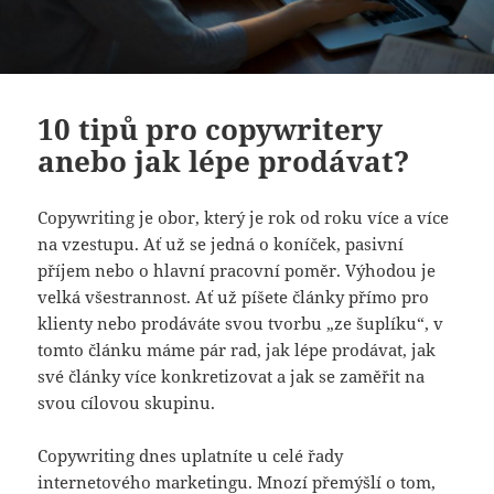
10 tipů pro copywritery
anebo jak lépe prodávat?
Copywriting je obor, který je rok od roku více a více
na vzestupu. Ať už se jedná o koníček, pasivní
příjem nebo o hlavní pracovní poměr. Výhodou je
velká všestrannost. Ať už píšete články přímo pro
klienty nebo prodáváte svou tvorbu „ze šuplíku“, v
tomto článku máme pár rad, jak lépe prodávat, jak
své články více konkretizovat a jak se zaměřit na
svou cílovou skupinu.
Copywriting dnes uplatníte u celé řady
internetového marketingu. Mnozí přemýšlí o tom,