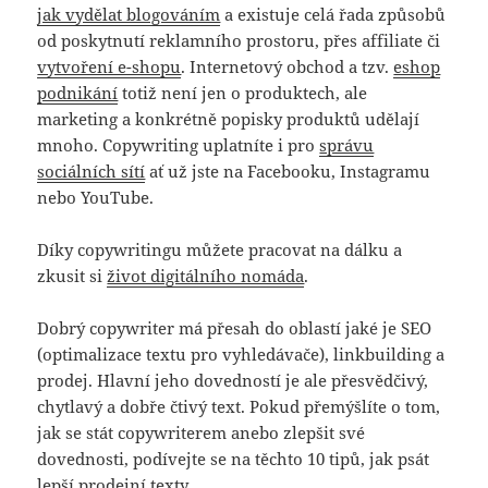
jak vydělat blogováním
a existuje celá řada způsobů
od poskytnutí reklamního prostoru, přes affiliate či
vytvoření e-shopu
. Internetový obchod a tzv.
eshop
podnikání
totiž není jen o produktech, ale
marketing a konkrétně popisky produktů udělají
mnoho. Copywriting uplatníte i pro
správu
sociálních sítí
ať už jste na Facebooku, Instagramu
nebo YouTube.
Díky copywritingu můžete pracovat na dálku a
zkusit si
život digitálního nomáda
.
Dobrý copywriter má přesah do oblastí jaké je SEO
(optimalizace textu pro vyhledávače), linkbuilding a
prodej. Hlavní jeho dovedností je ale přesvědčivý,
chytlavý a dobře čtivý text. Pokud přemýšlíte o tom,
jak se stát copywriterem anebo zlepšit své
dovednosti, podívejte se na těchto 10 tipů, jak psát
lepší prodejní texty.