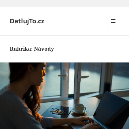
DatlujTo.cz
MENU
A
WIDGETY
Rubrika:
Návody