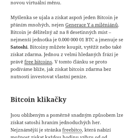
novou virtuální měnu.
Myšlenka se ujala a získat aspoň jeden Bitcoin je
přáním mnohých, nejen
Generace Y a miléniánů
.
Bitcoin je dělitelný až na 8 desetinných míst –
nejmenší jednotka je 0.000 000 01 BTC a jmenuje se
Satoshi
. Bitcoiny můžete koupit, vytěžit nebo také
získat zdarma. Jednou z velmi hledaných frází je
právě
free bitcoins
. V tomto článku se proto
podíváme blíže, jak získat bitcoin zdarma bez
nutnosti investovat vlastní peníze.
Bitcoin klikačky
Jsou oblíbeným a poměrně snadným způsobem lze
získat satoshi hraním jednoduchých her.
Nejznámější je stránka
freebitco
, která nabízí
možnost získat každou hodinu výhru od od