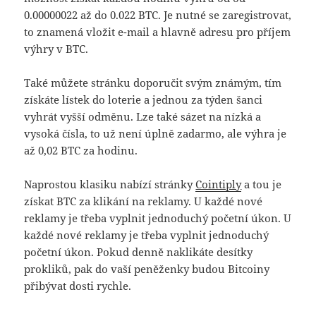
0.00000022 až do 0.022 BTC. Je nutné se zaregistrovat,
to znamená vložit e-mail a hlavně adresu pro příjem
výhry v BTC.
Také můžete stránku doporučit svým známým, tím
získáte lístek do loterie a jednou za týden šanci
vyhrát vyšší odměnu. Lze také sázet na nízká a
vysoká čísla, to už není úplně zadarmo, ale výhra je
až 0,02 BTC za hodinu.
Naprostou klasiku nabízí stránky
Cointiply
a tou je
získat BTC za klikání na reklamy. U každé nové
reklamy je třeba vyplnit jednoduchý početní úkon. U
každé nové reklamy je třeba vyplnit jednoduchý
početní úkon. Pokud denně naklikáte desítky
prokliků, pak do vaší peněženky budou Bitcoiny
přibývat dosti rychle.