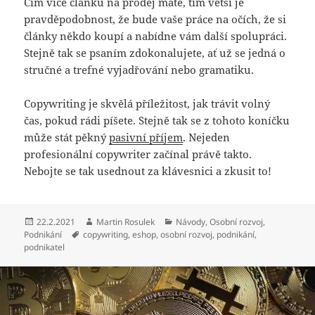
Čím více článků na prodej máte, tím větší je
pravděpodobnost, že bude vaše práce na očích, že si
články někdo koupí a nabídne vám další spolupráci.
Stejně tak se psaním zdokonalujete, ať už se jedná o
stručné a trefné vyjadřování nebo gramatiku.
Copywriting je skvělá příležitost, jak trávit volný
čas, pokud rádi píšete. Stejně tak se z tohoto koníčku
může stát pěkný
pasivní příjem
. Nejeden
profesionální copywriter začínal právě takto.
Nebojte se tak usednout za klávesnici a zkusit to!
Publikováno:
Autor:
Rubriky:
22.2.2021
Martin Rosulek
Návody
,
Osobní rozvoj
,
Štítky:
Podnikání
copywriting
,
eshop
,
osobní rozvoj
,
podnikání
,
podnikatel