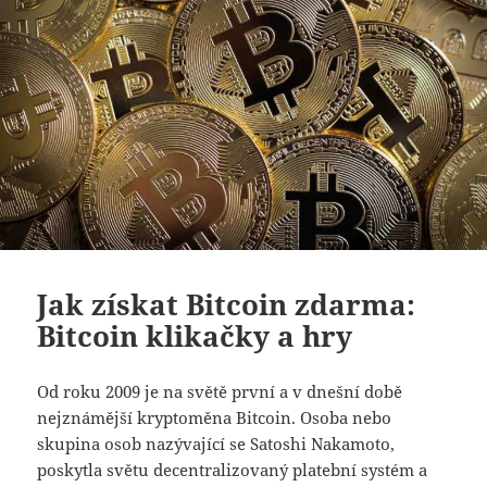
Jak získat Bitcoin zdarma:
Bitcoin klikačky a hry
Od roku 2009 je na světě první a v dnešní době
nejznámější kryptoměna Bitcoin. Osoba nebo
skupina osob nazývající se Satoshi Nakamoto,
poskytla světu decentralizovaný platební systém a