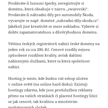
Prodáváte-li luxusní šperky, neregistrujte si
doménu, která obsahuje v názvu „swarovski“.
Prodáváte-li náhradní díly pro automobily Škoda,
vyvarujte se např. doméně „nahradni-dily-skoda.cz“.
Jakékoli jiné kreativitě se meze nekladou. Vyberte si
dobře zapamatovatelnou a důvěryhodnou doménu.
Většina českých registrátorů nabízí české domény na
jeden rok za cca 200,-Kč. Cenové rozdíly nejsou
způsobené rozdílem kvality, avšak dalšími
nabízenými službami, které ta která společnost
nabízí.
Hosting je místo, kde budou váš eshop uložen
v online světě (na online hard disku). Existují
hostingy zdarma, kde jsou protislužbou reklamy
přímo na vašich stránkách či placené hostingy lišící
se jak cenově, tak kvalitou a množstvím
poskytovaných služeb.