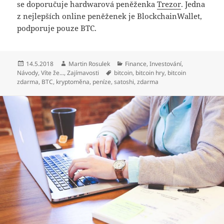
se doporučuje hardwarová peněženka
Trezor
. Jedna
z nejlepších online peněženek je BlockchainWallet,
podporuje pouze BTC.
Publikováno:
Autor:
Rubriky:
14.5.2018
Martin Rosulek
Finance
,
Investování
,
Štítky:
Návody
,
Víte že...
,
Zajímavosti
bitcoin
,
bitcoin hry
,
bitcoin
zdarma
,
BTC
,
kryptoměna
,
peníze
,
satoshi
,
zdarma