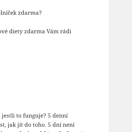
elníček zdarma?
nové diety zdarma Vám rádi
í
estli to funguje? 5 denní
t, jak jít do toho. 5 dní není