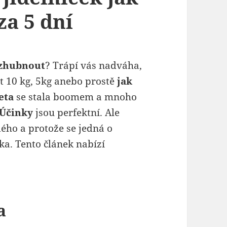
za 5 dní
 zhubnout
? Trápí vás nadváha,
t 10 kg, 5kg anebo prostě
jak
eta
se stala boomem a mnoho
Účinky
jsou perfektní. Ale
dého a protože se jedná o
ka. Tento článek nabízí
a