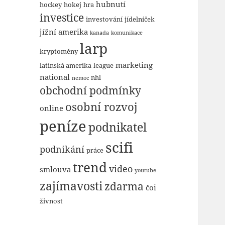
hubnutí
hockey
hokej
hra
investice
investování
jídelníček
jížní amerika
kanada
komunikace
larp
kryptoměny
marketing
latinská amerika
league
national
nhl
nemoc
obchodní podmínky
osobní rozvoj
online
peníze
podnikatel
scifi
podnikání
práce
trend
video
smlouva
youtube
zajímavosti
zdarma
čoi
živnost