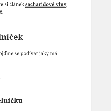
te si článek
sacharidové vlny
,
ě.
lníček
 Pojďme se podívat jaký má
.
elníčku