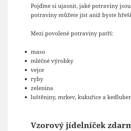
Pojďme si ujasnit, jaké potraviny jso
potraviny můžete jíst aniž byste hřeš
Mezi povolené potraviny patří:
maso
mléčné výrobky
vejce
ryby
zelenina
luštěniny, mrkev, kukuřice a kedlube
Vzorový jídelníček zdar