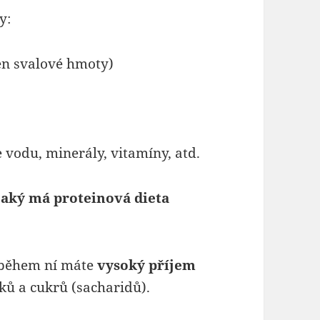
y:
men svalové hmoty)
odu, minerály, vitamíny, atd.
 jaký má proteinová dieta
e během ní máte
vysoký příjem
ků a cukrů (sacharidů).