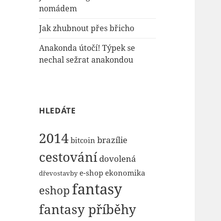
nomádem
Jak zhubnout přes břicho
Anakonda útočí! Týpek se
nechal sežrat anakondou
HLEDÁTE
2014
brazílie
bitcoin
cestování
dovolená
e-shop
ekonomika
dřevostavby
fantasy
eshop
fantasy příběhy