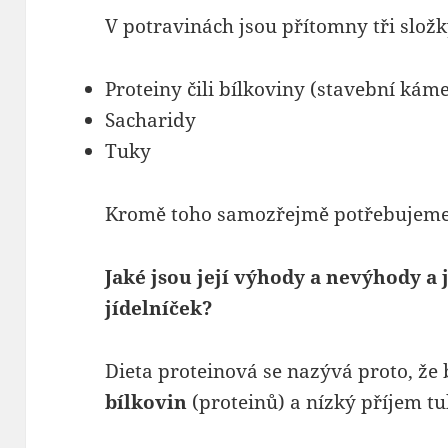
V potravinách jsou přítomny tři složk
Proteiny čili bílkoviny (stavební ká
Sacharidy
Tuky
Kromě toho samozřejmě potřebujeme v
Jaké jsou její výhody a nevýhody a
jídelníček?
Dieta proteinová se nazývá proto, ž
bílkovin
(proteinů) a nízký příjem tu