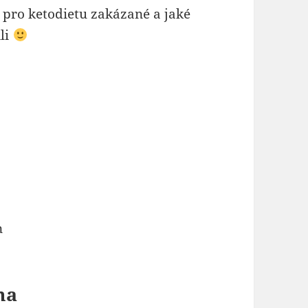
u pro ketodietu zakázané a jaké
ili
n
ma