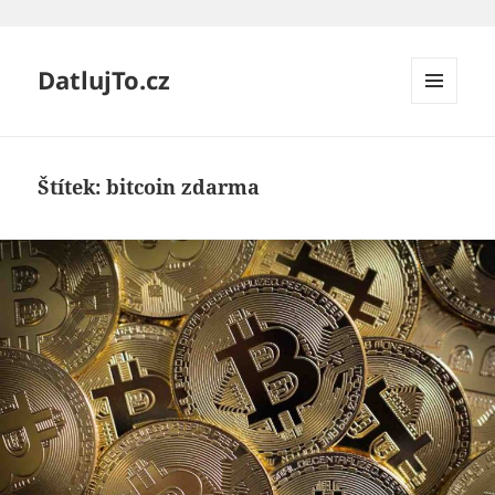
DatlujTo.cz
MENU
A
WIDGETY
Štítek:
bitcoin zdarma