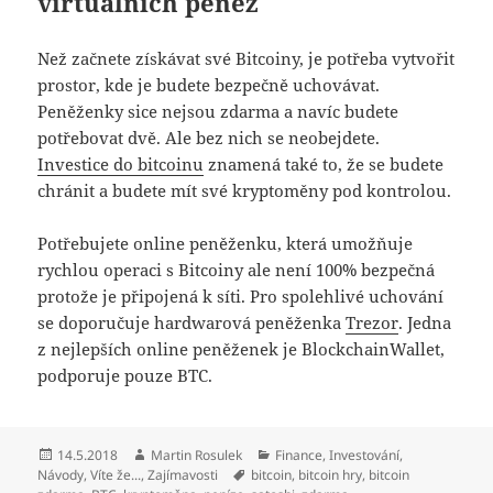
virtuálních peněz
Než začnete získávat své Bitcoiny, je potřeba vytvořit
prostor, kde je budete bezpečně uchovávat.
Peněženky sice nejsou zdarma a navíc budete
potřebovat dvě. Ale bez nich se neobejdete.
Investice do bitcoinu
znamená také to, že se budete
chránit a budete mít své kryptoměny pod kontrolou.
Potřebujete online peněženku, která umožňuje
rychlou operaci s Bitcoiny ale není 100% bezpečná
protože je připojená k síti. Pro spolehlivé uchování
se doporučuje hardwarová peněženka
Trezor
. Jedna
z nejlepších online peněženek je BlockchainWallet,
podporuje pouze BTC.
Publikováno:
Autor:
Rubriky:
14.5.2018
Martin Rosulek
Finance
,
Investování
,
Štítky:
Návody
,
Víte že...
,
Zajímavosti
bitcoin
,
bitcoin hry
,
bitcoin