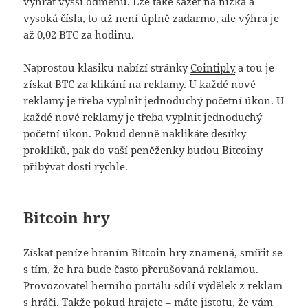
vyhrát vyšší odměnu. Lze také sázet na nízká a
vysoká čísla, to už není úplně zadarmo, ale výhra je
až 0,02 BTC za hodinu.
Naprostou klasiku nabízí stránky
Cointiply
a tou je
získat BTC za klikání na reklamy. U každé nové
reklamy je třeba vyplnit jednoduchý početní úkon. U
každé nové reklamy je třeba vyplnit jednoduchý
početní úkon. Pokud denně naklikáte desítky
prokliků, pak do vaší peněženky budou Bitcoiny
přibývat dosti rychle.
Bitcoin hry
Získat peníze hraním Bitcoin hry znamená, smířit se
s tím, že hra bude často přerušovaná reklamou.
Provozovatel herního portálu sdílí výdělek z reklam
s hráči. Takže pokud hrajete – máte jistotu, že vám