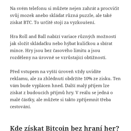
Na svém telefonu si můžete nejen zahrát a procvičit
svůj mozek anebo skládat různá puzzle, ale také
získat BTC. To určitě stojí za vyzkoušení.
Hra Roll and Ball nabízí variace různých možností
jak složit skládačku nebo hýbat kuličkou a sbírat
mince. Hry jsou bez časového limitu a jsou
rozděleny na úrovně se vzrůstající obtížností.
Před vstupem na vyšší úroveň vždy uvidíte
reklamu, ale za zhlédnutí obdržíte 10% ze zisku. Ten
vám bude vyplácen hned. Další malý příjem lze
získat z budoucích příjmů hry. V reálu se jedná o
malé částky, ale můžete si takto zpříjemnit třeba
cestování.
Kde získat Bitcoin bez hraní her?