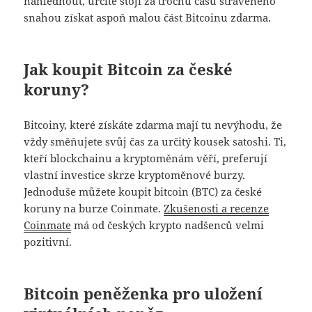
nahlédnout, určitě stojí za trochu času stráveného
snahou získat aspoň malou část Bitcoinu zdarma.
Jak koupit Bitcoin za české
koruny?
Bitcoiny, které získáte zdarma mají tu nevýhodu, že
vždy směňujete svůj čas za určitý kousek satoshi. Ti,
kteří blockchainu a kryptoměnám věří, preferují
vlastní investice skrze kryptoměnové burzy.
Jednoduše můžete koupit bitcoin (BTC) za české
koruny na burze Coinmate.
Zkušenosti a recenze
Coinmate
má od českých krypto nadšenců velmi
pozitivní.
Bitcoin peněženka pro uložení