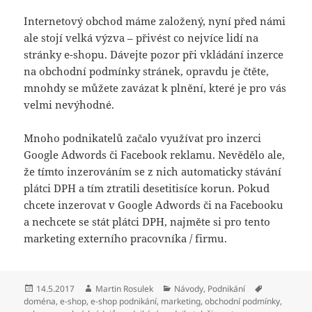
Internetový obchod máme založený, nyní před námi
ale stojí velká výzva – přivést co nejvíce lidí na
stránky e-shopu. Dávejte pozor při vkládání inzerce
na obchodní podmínky stránek, opravdu je čtěte,
mnohdy se můžete zavázat k plnění, které je pro vás
velmi nevýhodné.
Mnoho podnikatelů začalo využívat pro inzerci
Google Adwords či Facebook reklamu. Nevědělo ale,
že tímto inzerováním se z nich automaticky stávání
plátci DPH a tím ztratili desetitisíce korun. Pokud
chcete inzerovat v Google Adwords či na Facebooku
a nechcete se stát plátci DPH, najměte si pro tento
marketing externího pracovníka / firmu.
Publikováno:
Autor:
Rubriky:
Štítky:
14.5.2017
Martin Rosulek
Návody
,
Podnikání
doména
,
e-shop
,
e-shop podnikání
,
marketing
,
obchodní podmínky
,