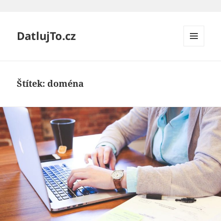
DatlujTo.cz
MENU
A
WIDGETY
Štítek:
doména