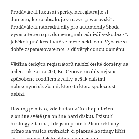
Prodáváte-li luxusní šperky, neregistrujte si
doménu, která obsahuje v názvu „swarovski“.
Prodáváte-li náhradní díly pro automobily Škoda,
vyvarujte se např. doméně „nahradni-dily-skoda.cz“.
Jakékoli jiné kreativitě se meze nekladou. Vyberte si
dobře zapamatovatelnou a důvěryhodnou doménu.
Většina českých registrátorů nabízí české domény na
jeden rok za cca 200,-Kč. Cenové rozdíly nejsou
způsobené rozdílem kvality, avšak dalšími
nabízenými službami, které ta která společnost
nabízí.
Hosting je místo, kde budou váš eshop uložen
v online světě (na online hard disku). Existují
hostingy zdarma, kde jsou protislužbou reklamy
přímo na vašich stránkách či placené hostingy lišící
se jak cenově, tak kvalitou a množstvím