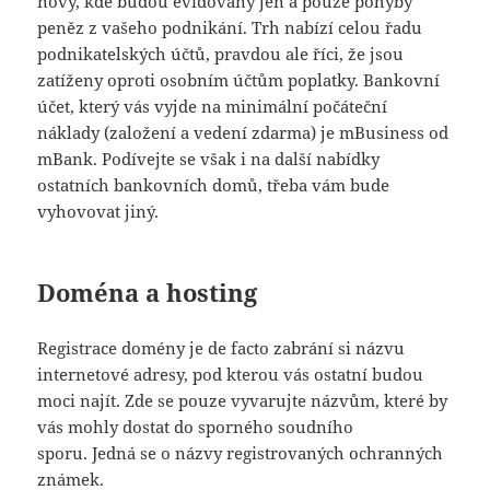
nový, kde budou evidovány jen a pouze pohyby
peněz z vašeho podnikání. Trh nabízí celou řadu
podnikatelských účtů, pravdou ale říci, že jsou
zatíženy oproti osobním účtům poplatky. Bankovní
účet, který vás vyjde na minimální počáteční
náklady (založení a vedení zdarma) je mBusiness od
mBank. Podívejte se však i na další nabídky
ostatních bankovních domů, třeba vám bude
vyhovovat jiný.
Doména a hosting
Registrace domény je de facto zabrání si názvu
internetové adresy, pod kterou vás ostatní budou
moci najít. Zde se pouze vyvarujte názvům, které by
vás mohly dostat do sporného soudního
sporu. Jedná se o názvy registrovaných ochranných
známek.