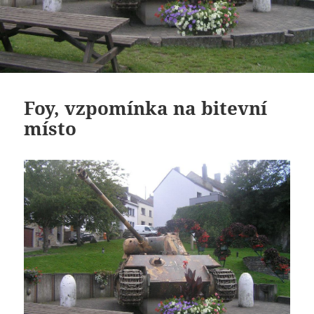
Foy, vzpomínka na bitevní
místo