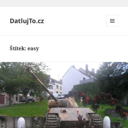
DatlujTo.cz
MENU
A
WIDGETY
Štítek:
easy