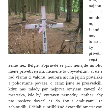
najdou
se i
mnohe
m,
řekně
me,
turistic
ky
přívěti
vější
země než Belgie. Popravdě se jich nenajde mnoho
méně přívětivějších, nicméně to obyvatelům, ať už z
řad Vlámů či Valonů, neubírá nic na jejich přátelské
a pohostinné povaze, o čemž jsme se přesvědčili,
když nás mladý pár nejprve omylem zavezl do
městečka, kde byl vystaven německý Panther, aby
nás posléze dovezl až do Foy s omluvami, že
zabloudili. Udělali si přilbližně dvacetikilometrovou