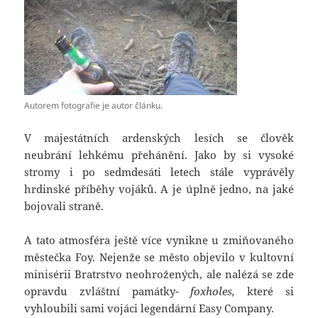
Autorem fotografie je autor článku.
V majestátních ardenských lesích se člověk
neubrání lehkému přehánění. Jako by si vysoké
stromy i po sedmdesáti letech stále vyprávěly
hrdinské příběhy vojáků. A je úplně jedno, na jaké
bojovali straně.
A tato atmosféra ještě více vynikne u zmiňovaného
městečka Foy. Nejenže se město objevilo v kultovní
minisérii Bratrstvo neohrožených, ale nalézá se zde
opravdu zvláštní památky-
foxholes,
které si
vyhloubili sami vojáci legendární Easy Company.