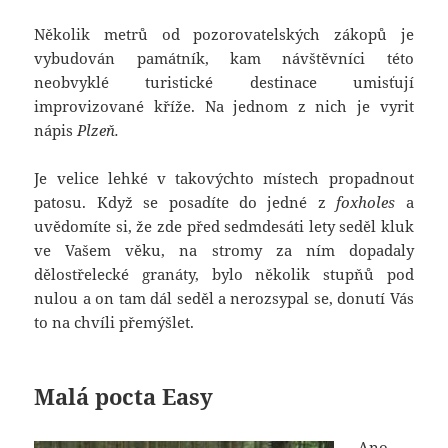
Několik metrů od pozorovatelských zákopů je
vybudován památník, kam návštěvníci této
neobvyklé turistické destinace umisťují
improvizované kříže. Na jednom z nich je vyrit
nápis
Plzeň.
Je velice lehké v takovýchto místech propadnout
patosu. Když se posadíte do jedné z
foxholes
a
uvědomíte si, že zde před sedmdesáti lety seděl kluk
ve Vašem věku, na stromy za ním dopadaly
dělostřelecké granáty, bylo několik stupňů pod
nulou a on tam dál seděl a nerozsypal se, donutí Vás
to na chvíli přemýšlet.
Malá pocta Easy
Ano,