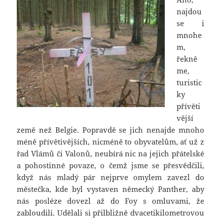
najdou
se i
mnohe
m,
řekně
me,
turistic
ky
přívěti
vější
země než Belgie. Popravdě se jich nenajde mnoho
méně přívětivějších, nicméně to obyvatelům, ať už z
řad Vlámů či Valonů, neubírá nic na jejich přátelské
a pohostinné povaze, o čemž jsme se přesvědčili,
když nás mladý pár nejprve omylem zavezl do
městečka, kde byl vystaven německý Panther, aby
nás posléze dovezl až do Foy s omluvami, že
zabloudili. Udělali si přilbližně dvacetikilometrovou