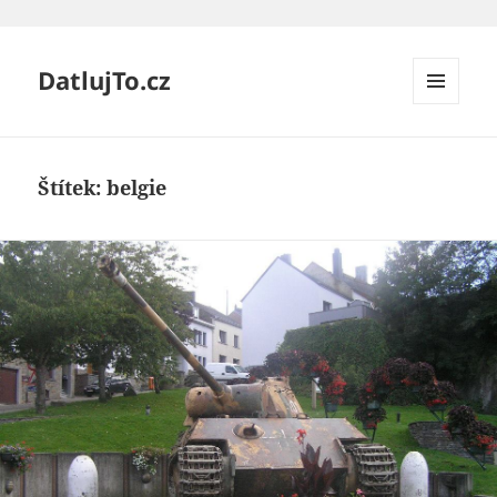
DatlujTo.cz
MENU
A
WIDGETY
Štítek:
belgie