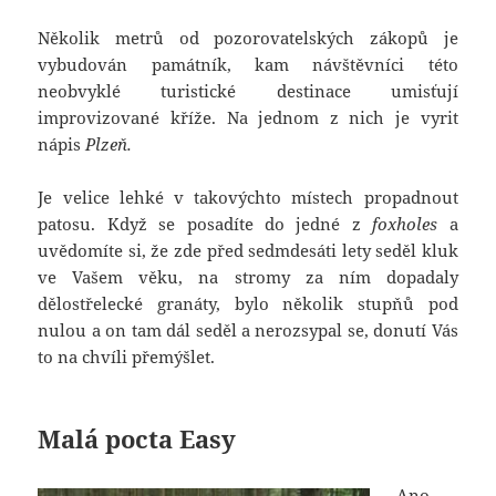
Několik metrů od pozorovatelských zákopů je
vybudován památník, kam návštěvníci této
neobvyklé turistické destinace umisťují
improvizované kříže. Na jednom z nich je vyrit
nápis
Plzeň.
Je velice lehké v takovýchto místech propadnout
patosu. Když se posadíte do jedné z
foxholes
a
uvědomíte si, že zde před sedmdesáti lety seděl kluk
ve Vašem věku, na stromy za ním dopadaly
dělostřelecké granáty, bylo několik stupňů pod
nulou a on tam dál seděl a nerozsypal se, donutí Vás
to na chvíli přemýšlet.
Malá pocta Easy
Ano,