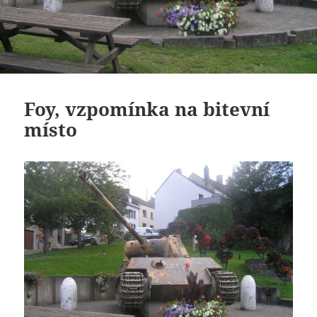
Foy, vzpomínka na bitevní
místo