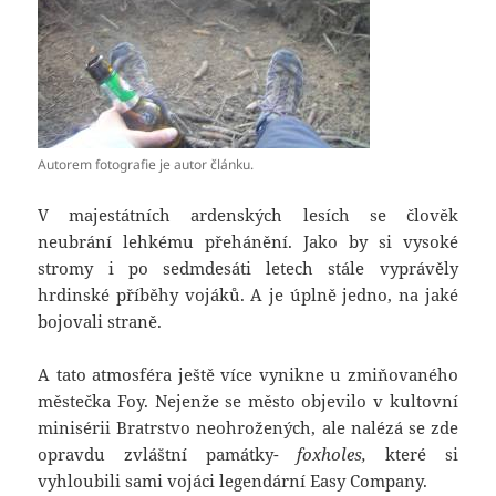
Autorem fotografie je autor článku.
V majestátních ardenských lesích se člověk
neubrání lehkému přehánění. Jako by si vysoké
stromy i po sedmdesáti letech stále vyprávěly
hrdinské příběhy vojáků. A je úplně jedno, na jaké
bojovali straně.
A tato atmosféra ještě více vynikne u zmiňovaného
městečka Foy. Nejenže se město objevilo v kultovní
minisérii Bratrstvo neohrožených, ale nalézá se zde
opravdu zvláštní památky-
foxholes,
které si
vyhloubili sami vojáci legendární Easy Company.