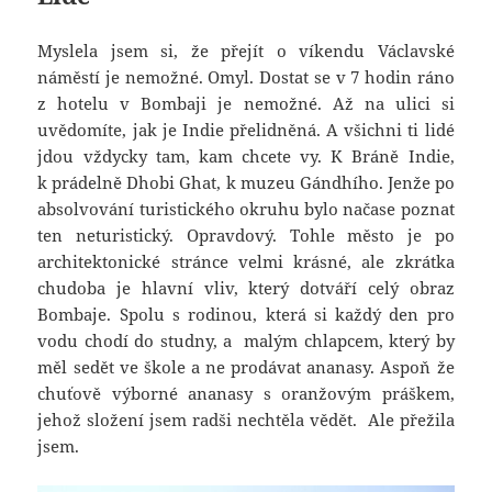
Myslela jsem si, že přejít o víkendu Václavské
náměstí je nemožné. Omyl. Dostat se v 7 hodin ráno
z hotelu v Bombaji je nemožné. Až na ulici si
uvědomíte, jak je Indie přelidněná. A všichni ti lidé
jdou vždycky tam, kam chcete vy. K Bráně Indie,
k prádelně Dhobi Ghat, k muzeu Gándhího. Jenže po
absolvování turistického okruhu bylo načase poznat
ten neturistický. Opravdový. Tohle město je po
architektonické stránce velmi krásné, ale zkrátka
chudoba je hlavní vliv, který dotváří celý obraz
Bombaje. Spolu s rodinou, která si každý den pro
vodu chodí do studny, a malým chlapcem, který by
měl sedět ve škole a ne prodávat ananasy. Aspoň že
chuťově výborné ananasy s oranžovým práškem,
jehož složení jsem radši nechtěla vědět. Ale přežila
jsem.