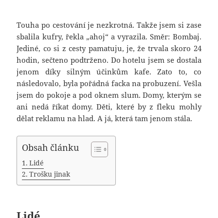
Touha po cestování je nezkrotná. Takže jsem si zase
sbalila kufry, řekla „ahoj“ a vyrazila. Směr: Bombaj.
Jediné, co si z cesty pamatuju, je, že trvala skoro 24
hodin, sečteno podtrženo. Do hotelu jsem se dostala
jenom díky silným účinkům kafe. Zato to, co
následovalo, byla pořádná facka na probuzení. Vešla
jsem do pokoje a pod oknem slum. Domy, kterým se
ani nedá říkat domy. Děti, které by z fleku mohly
dělat reklamu na hlad. A já, která tam jenom stála.
Obsah článku
Lidé
Trošku jinak
Lidé