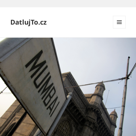
DatlujTo.cz
MENU
A
WIDGETY