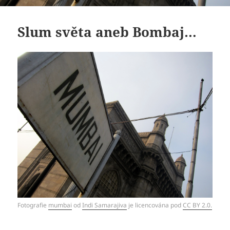
Slum světa aneb Bombaj…
Fotografie
mumbai
od
Indi Samarajiva
je licencována pod
CC BY 2.0.