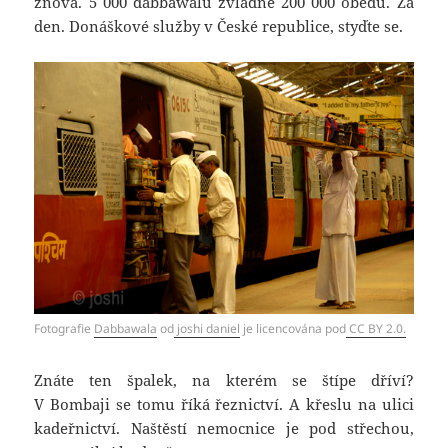
znova. 5 000 dabbawalů zvládne 200 000 obědů. Za
den. Donáškové služby v České republice, styďte se.
Fotografie
Dabbawala
od
joshi daniel
je licencována pod
CC BY 2.0.
Znáte ten špalek, na kterém se štípe dříví?
V Bombaji se tomu říká řeznictví. A křeslu na ulici
kadeřnictví. Naštěstí nemocnice je pod střechou,