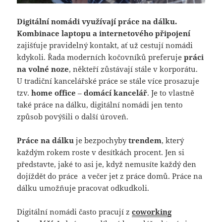
Digitální nomádi využívají práce na dálku.
Kombinace laptopu a internetového připojení
zajišťuje pravidelný kontakt, ať už cestují nomádi
kdykoli. Řada moderních kočovníků preferuje
práci
na volné noze
, někteří zůstávají stále v korporátu.
U tradiční kancelářské práce se stále více prosazuje
tzv.
home office
–
domácí kancelář
. Je to vlastně
také práce na dálku, digitální nomádi jen tento
způsob povýšili o další úroveň.
Práce na dálku
je bezpochyby
trendem
, který
každým rokem roste v desítkách procent. Jen si
představte, jaké to asi je, když nemusíte každý den
dojíždět do práce a večer jet z práce domů. Práce na
dálku umožňuje pracovat odkudkoli.
Digitální nomádi často pracují z
coworking