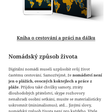
Kniha o cestování a práci na dálku
Nomádský způsob života
Digitální nomádi museli uzpůsobit svůj život
častému cestování. Samozřejmě, že
nomádství není
jen o plážích, ovocných koktejlech a práce z
pláže
. Přijdou také chvilky samoty, ztráty
dlouhodobých přátelství, skype rozhovory
nenahradí osobní setkání, musíte se materialisticky
uskromnit (minimalismus), atd… Jinými slovy,
nomádský způsob života není pro každého. Vřele