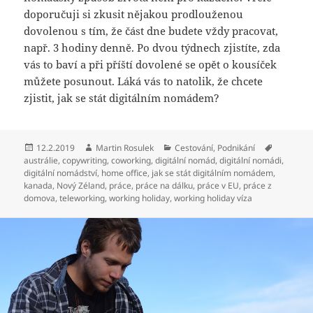
doporučuji si zkusit nějakou prodlouženou
dovolenou s tím, že část dne budete vždy pracovat,
např. 3 hodiny denně. Po dvou týdnech zjistíte, zda
vás to baví a při příští dovolené se opět o kousíček
můžete posunout. Láká vás to natolik, že chcete
zjistit, jak se stát digitálním nomádem?
Publikováno:
Autor:
Rubriky:
Štítky:
12.2.2019
Martin Rosulek
Cestování
,
Podnikání
austrálie
,
copywriting
,
coworking
,
digitální nomád
,
digitální nomádi
,
digitální nomádství
,
home office
,
jak se stát digitálním nomádem
,
kanada
,
Nový Zéland
,
práce
,
práce na dálku
,
práce v EU
,
práce z
domova
,
teleworking
,
working holiday
,
working holiday víza