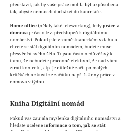
představit, jak by vaše práce mohla být uzpůsobena
tak, abyste nemuseli docházet do kanceláře.
Home office
(někdy také teleworking), tedy
práce z
domova
je často tzv. předstupeň k digitálnímu
nomádství. Pokud jste v zaměstnaneckém vztahu a
chcete se stát digitálním nomádem, budete muset
přesvědčit svého šéfa. Ti jsou často nedůvěřivý k
tomu, že nebudete pracovně efektivní, že nad vámi
ztratí kontrolu, atp. Je důležité začít po malých
krůčkách a zkusit ze začátku např. 1-2 dny práce z
domova v týdnu.
Kniha Digitální nomád
Pokud vás zaujala myšlenka digitálního nomádství a
hledáte ucelené
informace o tom, jak se stát