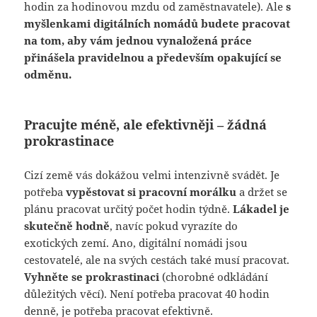
hodin za hodinovou mzdu od zaměstnavatele). Ale
s
myšlenkami digitálních nomádů budete pracovat
na tom, aby vám jednou vynaložená práce
přinášela pravidelnou a především opakující se
odměnu.
Pracujte méně, ale efektivněji – žádná
prokrastinace
Cizí země vás dokážou velmi intenzivně svádět. Je
potřeba
vypěstovat si pracovní morálku
a držet se
plánu pracovat určitý počet hodin týdně.
Lákadel je
skutečně hodně
, navíc pokud vyrazíte do
exotických zemí. Ano, digitální nomádi jsou
cestovatelé, ale na svých cestách také musí pracovat.
Vyhněte se prokrastinaci
(chorobné odkládání
důležitých věcí). Není potřeba pracovat 40 hodin
denně, je potřeba pracovat efektivně.