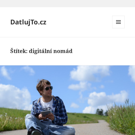
DatlujTo.cz
MENU
A
WIDGETY
Štítek:
digitální nomád