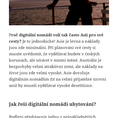
P
roč digitální nomádi volí tak často Asii pro své
cesty?
Je to jednoduché! Asie je levná a náklady
jsou zde minimální. Při plánování své cesty si
musíte uvědomit, že vydělávat budete v českých
korunách, ale utrácet v místní měně. Austrálie je
bezpochyby velmi atraktivní zemí, ale náklady na
život jsou zde velmi vysoké. Asie dovoluje
digitálním nomádům žít na velmi přijatelné úrovni
aniž by museli vydělávat vysoké desetitisíce.
Jak řeší digitální nomádi ubytování?
Bydlení představuje jednu z nejnákladnějších