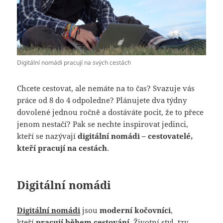
Digitální nomádi pracují na svých cestách
Chcete cestovat, ale nemáte na to čas? Svazuje vás
práce od 8 do 4 odpoledne? Plánujete dva týdny
dovolené jednou ročně a dostáváte pocit, že to přece
jenom nestačí? Pak se nechte inspirovat jedinci,
kteří se nazývají
digitální nomádi – cestovatelé,
kteří pracují na cestách
.
Digitální nomádi
Digitální nomádi
jsou
moderní kočovníci
,
kteří
pracují během cestování
. Životní styl, tzv.