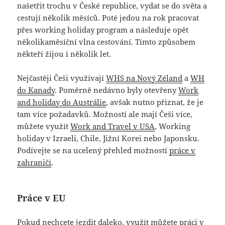
našetřit trochu v České republice, vydat se do světa a
cestují několik měsíců. Poté jedou na rok pracovat
přes working holiday program a následuje opět
několikaměsíční vlna cestování. Tímto způsobem
někteří žijou i několik let.
Nejčastěji Češi využívají
WHS na Nový Zéland
a
WH
do Kanady
. Poměrně nedávno byly otevřeny
Work
and holiday do Austrálie
, avšak nutno přiznat, že je
tam více požadavků. Možností ale mají Češi více,
můžete využít
Work and Travel v USA
, Working
holiday v Izraeli, Chile, Jižní Korei nebo Japonsku.
Podívejte se na ucelený přehled možností
práce v
zahraničí
.
Práce v EU
Pokud nechcete jezdit daleko, využít můžete
práci v