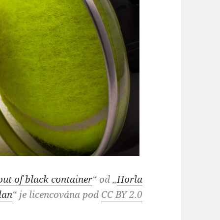
out of black container
“ od „
Horla
lan
“ je licencována pod
CC BY 2.0