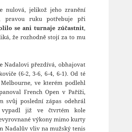
je nulová, jelikož jeho zranění
k, pravou ruku potřebuje při
ilo se ani turnaje zúčastnit
,
liká, že rozhodně stojí za to mu
e Nadalovi přezdívá, obhajovat
oviče (6-2, 3-6, 6-4, 6-1). Od té
 Melbourne, ve kterém podlehl
panoval French Open v Paříži,
tím svůj poslední zápas odehrál
vypadl již ve čtvrtém kole
nevyrovnané výkony mimo kurty
m Nadalův vliv na mužský tenis