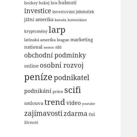
hubnutí
hockey
hokej
hra
investice
investování
jídelníček
jížní amerika
kanada
komunikace
larp
kryptoměny
marketing
latinská amerika
league
national
nhl
nemoc
obchodní podmínky
osobní rozvoj
online
peníze
podnikatel
scifi
podnikání
práce
trend
video
smlouva
youtube
zajímavosti
zdarma
čoi
živnost