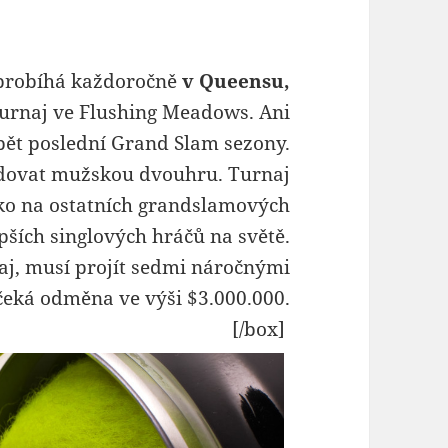
probíhá každoročně
v Queensu,
 turnaj ve Flushing Meadows. Ani
opět poslední Grand Slam sezony.
edovat mužskou dvouhru. Turnaj
ako na ostatních grandslamových
epších singlových hráčů na světě.
naj, musí projít sedmi náročnými
čeká odměna ve výši $3.000.000.
[/box]