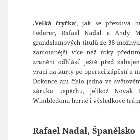
‚Velká čtyřka‘
, jak se přezdívá 
Federer, Rafael Nadal a Andy M
grandslamových titulů ze 38 možnýc
zamotanější více než roky předtím
zranění odhlásil ještě před zaháj
vrací na kurty po operaci zápěstí a 
Dokonce ani číslo jedna ve světové
záruku úspěchu, jelikož Novak 
Wimbledonu herně i výsledkově trápí
Rafael Nadal, Španělsko