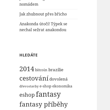
nomádem
Jak zhubnout přes břicho
Anakonda útočí! Týpek se
nechal sežrat anakondou
HLEDÁTE
2014
brazílie
bitcoin
cestování
dovolená
e-shop
ekonomika
dřevostavby
fantasy
eshop
fantasy příběhy