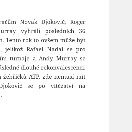
hráčům Novak Djokovič, Roger
urray vyhráli posledních 36
h. Tento rok to ovšem může být
, jelikož Rafael Nadal se pro
ením turnaje a Andy Murray se
následné dlouhé rekonvalescenci.
m žebříčků ATP, zde nemusí mít
Djokovič se po vítězství na
.