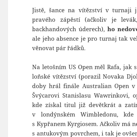
Jistě, šance na vítězství v turnaji 
pravého zápěstí (ačkoliv je levá
backhandových úderech),
ho nedovol
ale jeho absence je pro turnaj tak ve
věnovat pár řádků.
Na letošním US Open měl Rafa, jak s
loňské vítězství (porazil Novaka Djok
doby hrál finále Australian Open v
Švýcarovi Stanislasu Wawrinkovi, o
kde získal titul již devětkrát a za
v londýnském Wimbledonu, kde 
s Kypřanem Kyrgiosem. Ačkoliv má 
s antukovým povrchem, i tak je ovše