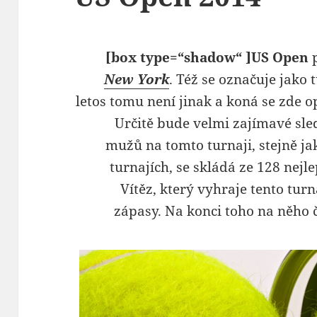
[box type=“shadow“ ]US Open
New York
. Též se označuje jako
letos tomu není jinak a koná se zde 
Určitě bude velmi zajímavé sl
mužů na tomto turnaji, stejně j
turnajích, se skládá ze 128 nejl
Vítěz, který vyhraje tento tur
zápasy. Na konci toho na něho 