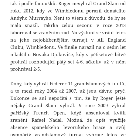
tak i podle fanoušků. Roger nevyhrál Grand Slam od
roku 2012, kdy ve Wimbledonu porazil domácího
Andyho Murrayho. Není to všem z důvodu, že by se
málo snažil. Takřka celou sezonu v roce 2013
laboroval se zraněním zad. Na výsluní se vrátil letos
na jeho nejoblíbenějším turnaji v All England
Clubu, Wimbledonu. Ve finále narazil na o sedm let
mladšího Novaka Djokoviče, kdy v pětisetové bitvě
prohrál rozhodující pátý set 4-6, ačkoliv už v něm
prohrával 2-5.
Doby, kdy vyhrál Federer 11 grandslamových titulů,
a to mezi roky 2004 až 2007, už jsou dávno pryč.
Dokonce se ani nepočítá s tím, že by Roger ještě
nějaký Grand Slam vyhrál. V roce 2009 vyhrál
pařížský French Open, když absentoval kvůli
zranění Rafael Nadal. Možná, že opět využije
absence španělského levorukého hráče a svůj
osmnáctý grandslamový turnaj vyhraje letos ve