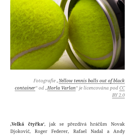
Fotografie „
Yellow tennis balls out of black
container
“ od „
Horla Varlan
“ je licencována pod
CC
BY 2.0
‚Velká čtyřka‘
, jak se přezdívá hráčům Novak
Djokovič, Roger Federer, Rafael Nadal a Andy