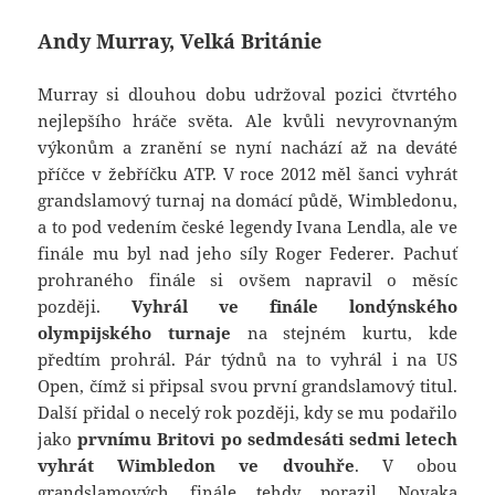
Andy Murray, Velká Británie
Murray si dlouhou dobu udržoval pozici čtvrtého
nejlepšího hráče světa. Ale kvůli nevyrovnaným
výkonům a zranění se nyní nachází až na deváté
příčce v žebříčku ATP. V roce 2012 měl šanci vyhrát
grandslamový turnaj na domácí půdě, Wimbledonu,
a to pod vedením české legendy Ivana Lendla, ale ve
finále mu byl nad jeho síly Roger Federer. Pachuť
prohraného finále si ovšem napravil o měsíc
později.
Vyhrál ve finále londýnského
olympijského turnaje
na stejném kurtu, kde
předtím prohrál. Pár týdnů na to vyhrál i na US
Open, čímž si připsal svou první grandslamový titul.
Další přidal o necelý rok později, kdy se mu podařilo
jako
prvnímu Britovi po sedmdesáti sedmi letech
vyhrát Wimbledon ve dvouhře
. V obou
grandslamových finále tehdy porazil Novaka