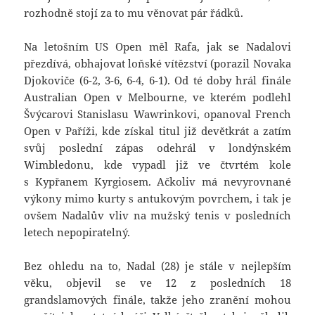
rozhodně stojí za to mu věnovat pár řádků.
Na letošním US Open měl Rafa, jak se Nadalovi
přezdívá, obhajovat loňské vítězství (porazil Novaka
Djokoviče (6-2, 3-6, 6-4, 6-1). Od té doby hrál finále
Australian Open v Melbourne, ve kterém podlehl
Švýcarovi Stanislasu Wawrinkovi, opanoval French
Open v Paříži, kde získal titul již devětkrát a zatím
svůj poslední zápas odehrál v londýnském
Wimbledonu, kde vypadl již ve čtvrtém kole
s Kypřanem Kyrgiosem. Ačkoliv má nevyrovnané
výkony mimo kurty s antukovým povrchem, i tak je
ovšem Nadalův vliv na mužský tenis v posledních
letech nepopiratelný.
Bez ohledu na to, Nadal (28) je stále v nejlepším
věku, objevil se ve 12 z posledních 18
grandslamových finále, takže jeho zranění mohou