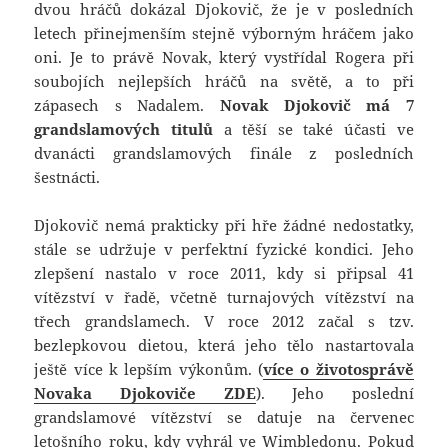
dvou hráčů dokázal Djokovič, že je v posledních
letech přinejmenším stejně výborným hráčem jako
oni. Je to právě Novak, který vystřídal Rogera při
soubojích nejlepších hráčů na světě, a to při
zápasech s Nadalem.
Novak Djokovič má 7
grandslamových titulů
a těší se také účasti ve
dvanácti grandslamových finále z posledních
šestnácti.
Djokovič nemá prakticky při hře žádné nedostatky,
stále se udržuje v perfektní fyzické kondici. Jeho
zlepšení nastalo v roce 2011, kdy si připsal 41
vítězství v řadě, včetně turnajových vítězství na
třech grandslamech. V roce 2012 začal s tzv.
bezlepkovou dietou, která jeho tělo nastartovala
ještě více k lepším výkonům. (
více o životosprávě
Novaka Djokoviče ZDE
). Jeho poslední
grandslamové vítězství se datuje na červenec
letošního roku, kdy vyhrál ve Wimbledonu. Pokud