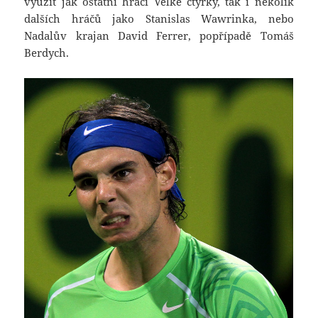
využít jak ostatní hráči Velké čtyřky, tak i několik
dalších hráčů jako Stanislas Wawrinka, nebo
Nadalův krajan David Ferrer, popřípadě Tomáš
Berdych.