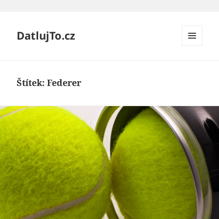
DatlujTo.cz
MENU
A
WIDGETY
Štítek:
Federer