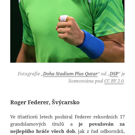
Fotografie „
Doha Stadium Plus Qatar
“ od „
DSP
“ je
licencována pod
CC BY 2.0
.
Roger Federer, Švýcarsko
Ve třiatřiceti letech posbíral Federer rekordních 17
grandslamových titulů a
je považován za
nejlepšího hráče všech dob
, jak z řad odborníků,