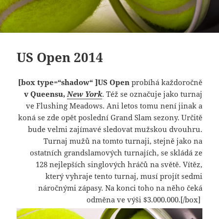
US Open 2014
[box type=“shadow“ ]US Open
probíhá každoročně
v Queensu,
New York
. Též se označuje jako turnaj
ve Flushing Meadows. Ani letos tomu není jinak a
koná se zde opět poslední Grand Slam sezony. Určitě
bude velmi zajímavé sledovat mužskou dvouhru.
Turnaj mužů na tomto turnaji, stejně jako na
ostatních grandslamových turnajích, se skládá ze
128 nejlepších singlových hráčů na světě. Vítěz,
který vyhraje tento turnaj, musí projít sedmi
náročnými zápasy. Na konci toho na něho čeká
odměna ve výši $3.000.000.[/box]