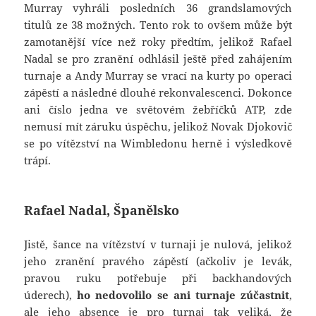
Murray vyhráli posledních 36 grandslamových
titulů ze 38 možných. Tento rok to ovšem může být
zamotanější více než roky předtím, jelikož Rafael
Nadal se pro zranění odhlásil ještě před zahájením
turnaje a Andy Murray se vrací na kurty po operaci
zápěstí a následné dlouhé rekonvalescenci. Dokonce
ani číslo jedna ve světovém žebříčků ATP, zde
nemusí mít záruku úspěchu, jelikož Novak Djokovič
se po vítězství na Wimbledonu herně i výsledkově
trápí.
Rafael Nadal, Španělsko
Jistě, šance na vítězství v turnaji je nulová, jelikož
jeho zranění pravého zápěstí (ačkoliv je levák,
pravou ruku potřebuje při backhandových
úderech),
ho nedovolilo se ani turnaje zúčastnit
,
ale jeho absence je pro turnaj tak veliká, že