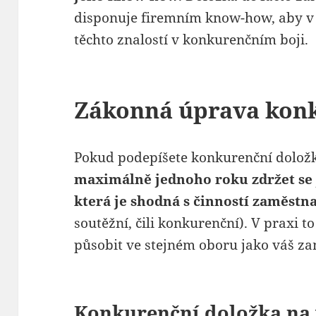
disponuje firemním know-how, aby v 
těchto znalostí v konkurenčním boji.
Zákonná úprava konk
Pokud podepíšete konkurenční dolož
maximálně jednoho roku zdržet se 
která je shodná s činností zaměstn
soutěžní, čili konkurenční). V praxi 
působit ve stejném oboru jako váš za
Konkurenční doložka na v