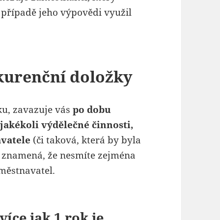
případě jeho výpovědi využil
urenční doložky
ku, zavazuje vás
po dobu
jakékoli výdělečné činnosti,
avatele
(či taková, která by byla
to znamená, že nesmíte zejména
městnavatel.
íce jak 1 rok je