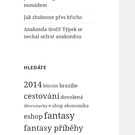
nomádem
Jak zhubnout přes břicho
Anakonda útočí! Týpek se
nechal sežrat anakondou
HLEDÁTE
2014
brazílie
bitcoin
cestování
dovolená
e-shop
ekonomika
dřevostavby
fantasy
eshop
fantasy příběhy