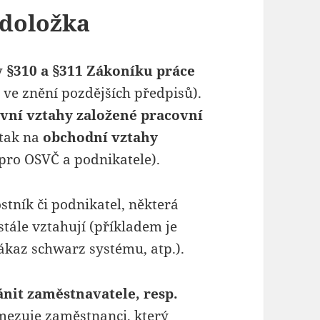
 doložka
 §310 a §311 Zákoníku práce
, ve znění pozdějších předpisů).
vní vztahy založené pracovní
 tak na
obchodní vztahy
pro OSVČ a podnikatele).
stník či podnikatel, některá
tále vztahují (příkladem je
ákaz schwarz systému, atp.).
nit zaměstnavatele, resp.
amezuje zaměstnanci, který