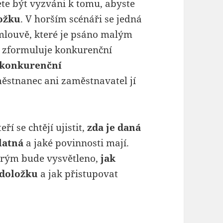
e být vyzváni k tomu, abyste
ožku
. V horším scénáři se jedná
mlouvě, které je psáno malým
 zformuluje konkurenční
konkurenční
městnanec ani zaměstnavatel jí
í se chtějí ujistit,
zda je daná
latná
a jaké povinnosti mají.
terým bude vysvětleno,
jak
 doložku
a jak přistupovat