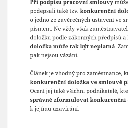
Při podpisu pracovní smlouvy
můžet
podepsali také tzv.
konkurenční dol
o jedno ze závěrečných ustavení ve s
písmem. Ne vždy však zaměstnavatel
doložku podle zákonných předpisů a
doložka
může tak být neplatná
. Za
pak nejsou vázáni.
Článek je vhodný pro zaměstnance, kteř
konkurenční doložka ve smlouvě p
Ocení jej také všichni podnikatelé, k
správně zformulovat konkurenční
k jejímu uzavírání.