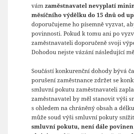
vám
zaměstnavatel nevyplatí min
měsíčního výdělku do 15 dnů od upl
doporučujeme ho písemně vyzvat, ab
povinnosti. Pokud k tomu ani po vyzv
zaměstnavateli doporučeně svoji výp
Dohodou nejste vázání následující mě
Součástí konkurenční dohody bývá ča
porušení zaměstnance zdržet se konku
smluvní pokutu zaměstnavateli zapla
zaměstnavatel by měl stanovit výši 
s ohledem na chráněný obsah a délku
může soud výši smluvní pokuty sníži
smluvní pokutu, není dále povinen