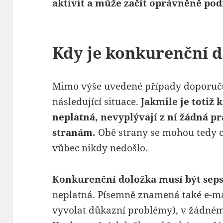
aktivit a může začít oprávněně pod
Kdy je konkurenční 
Mimo výše uvedené případy doporuču
následující situace.
Jakmile je totiž
neplatná, nevyplývají z ní žádná p
stranám.
Obě strany se mohou tedy c
vůbec nikdy nedošlo.
Konkurenční doložka musí být sep
neplatná. Písemně znamená také e-ma
vyvolat důkazní problémy), v žádném