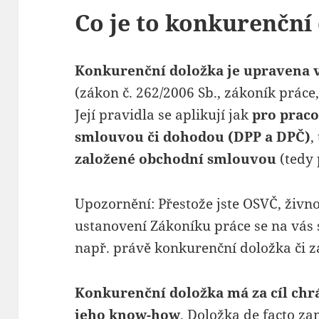
Co je to konkurenční
Konkurenční doložka je upravena v
(zákon č. 262/2006 Sb., zákoník práce
Její pravidla se aplikují jak
pro praco
smlouvou či dohodou (DPP a DPČ)
,
založené obchodní smlouvou
(tedy 
Upozornění: Přestože jste OSVČ, živno
ustanovení Zákoníku práce se na vás s
např. právě konkurenční doložka či z
Konkurenční doložka má za cíl chrá
jeho know-how
. Doložka de facto z