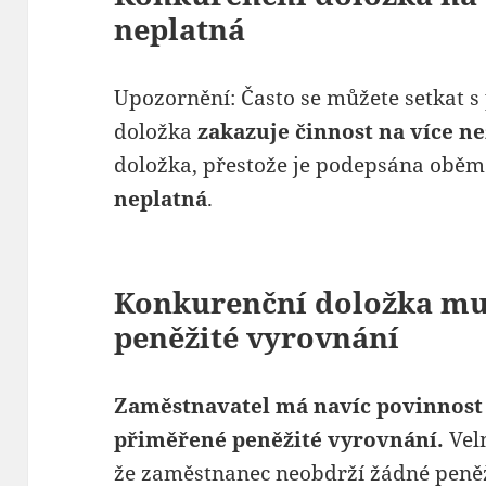
neplatná
Upozornění: Často se můžete setkat 
doložka
zakazuje činnost na více ne
doložka, přestože je podepsána oběm
neplatná
.
Konkurenční doložka mu
peněžité vyrovnání
Zaměstnavatel má navíc povinnost
přiměřené peněžité vyrovnání.
Velm
že zaměstnanec neobdrží žádné peněž