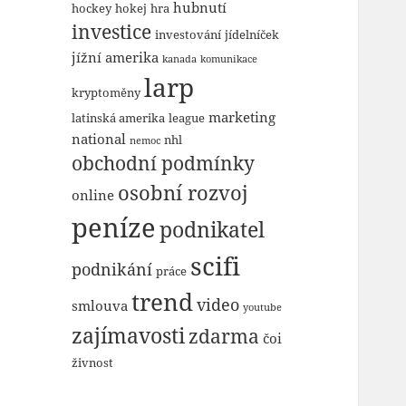
hubnutí
hockey
hokej
hra
investice
investování
jídelníček
jížní amerika
kanada
komunikace
larp
kryptoměny
marketing
latinská amerika
league
national
nhl
nemoc
obchodní podmínky
osobní rozvoj
online
peníze
podnikatel
scifi
podnikání
práce
trend
video
smlouva
youtube
zajímavosti
zdarma
čoi
živnost