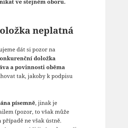
nikat ve stejném oboru.
doložka neplatná
jeme dát si pozor na
 konkurenční doložka
ráva a povinnosti oběma
hovat tak, jakoby k podpisu
sána písemně
, jinak je
ilem (pozor, to však může
 případě ne však ústně.