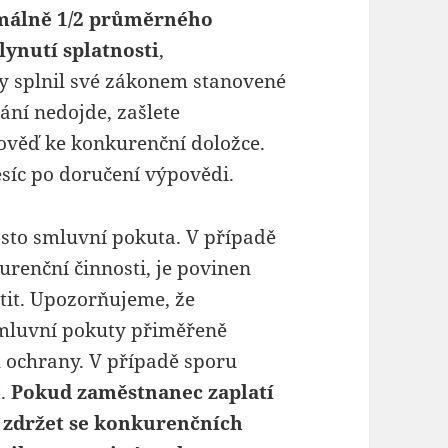
imálně 1/2 průměrného
ynutí splatnosti
,
y splnil své zákonem stanovené
ání nedojde, zašlete
ověď ke konkurenční doložce.
síc po doručení výpovědi.
sto smluvní pokuta. V případě
renční činnosti, je povinen
tit. Upozorňujeme, že
smluvní pokuty přiměřeně
 ochrany. V případě sporu
t.
Pokud zaměstnanec zaplatí
 zdržet se konkurenčních