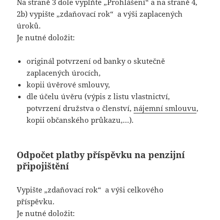
Na straně 3 dole vyplňte „Prohlášení“ a na straně 4,
2b) vypište „zdaňovací rok“ a výši zaplacených
úroků.
Je nutné doložit:
originál potvrzení od banky o skutečně
zaplacených úrocích,
kopii úvěrové smlouvy,
dle účelu úvěru (výpis z listu vlastnictví,
potvrzení družstva o členství,
nájemní smlouvu
,
kopii občanského průkazu,…).
Odpočet platby příspěvku na penzijní
připojištění
Vypište „zdaňovací rok“ a výši celkového
příspěvku.
Je nutné doložit: