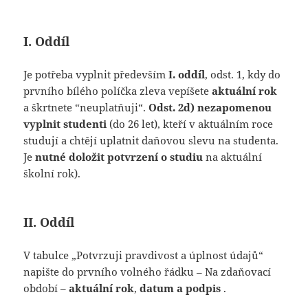
I. Oddíl
Je potřeba vyplnit především
I. oddíl
, odst. 1, kdy do
prvního bílého políčka zleva vepíšete
aktuální rok
a škrtnete “neuplatňuji“.
Odst. 2d) nezapomenou
vyplnit studenti
(do 26 let), kteří v aktuálním roce
studují a chtějí uplatnit daňovou slevu na studenta.
Je
nutné doložit potvrzení o studiu
na aktuální
školní rok).
II. Oddíl
V tabulce „Potvrzuji pravdivost a úplnost údajů“
napište do prvního volného řádku – Na zdaňovací
období –
aktuální rok
,
datum a podpis
.