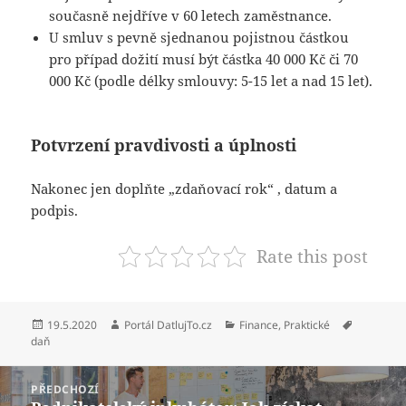
současně nejdříve v 60 letech zaměstnance.
U smluv s pevně sjednanou pojistnou částkou
pro případ dožití musí být částka 40 000 Kč či 70
000 Kč (podle délky smlouvy: 5-15 let a nad 15 let).
Potvrzení pravdivosti a úplnosti
Nakonec jen doplňte „zdaňovací rok“ , datum a
podpis.
Rate this post
Publikováno:
Autor:
Rubriky:
Štítky:
19.5.2020
Portál DatlujTo.cz
Finance
,
Praktické
daň
Navigace
PŘEDCHOZÍ
pro