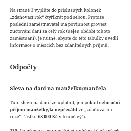
Na straně 3 vyplňte do příslušných kolonek
„zdaňovací rok“ čtyřikrát pod sebou. Protože
poslední zaměstnavatel má povinnost provést
zúčtování daní za celý rok (nejen období tohoto
zaměstnání), je nutné, abyste do této tabulky uvedli
informace o měsících bez zdanitelných příjmů.
Odpočty
Sleva na dani na manželku/manžela
Tuto slevu na dani lze uplatnit, jen pokud
celoroční
příjem manželky/la nepřesáhl
ve „zdaňovacím
roce“ částku
68 000 Kč
v hrubé výši.
TIP: Do příjmu se nezapočítává rodičovský příspěvek