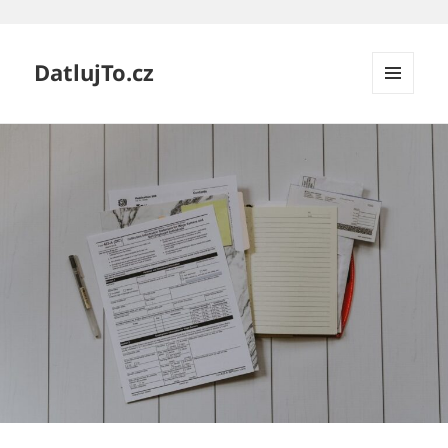
DatlujTo.cz
MENU
A
WIDGETY