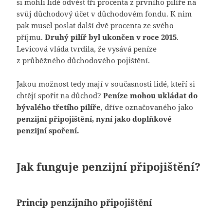
si mohli lidé odvést tři procenta z prvního pilíře na
svůj důchodový účet v důchodovém fondu. K nim
pak musel poslat další dvě procenta ze svého
příjmu.
Druhý pilíř byl ukončen v roce 2015
.
Levicová vláda tvrdila, že vysává peníze
z průběžného důchodového pojištění.
Jakou možnost tedy mají v současnosti lidé, kteří si
chtějí spořit na důchod?
Peníze mohou ukládat do
bývalého třetího pilíře
, dříve označovaného jako
penzijní připojištění, nyní jako doplňkové
penzijní spoření.
Jak funguje penzijní připojištění?
Princip penzijního připojištění