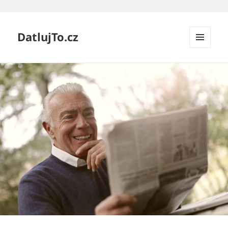
DatlujTo.cz
MENU
A
WIDGETY