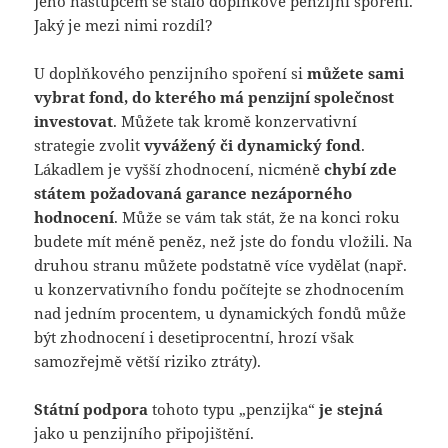
Jeho nástupcem se stalo doplňkové penzijní spoření.
Jaký je mezi nimi rozdíl?
U doplňkového penzijního spoření si
můžete sami
vybrat fond, do kterého má penzijní společnost
investovat
. Můžete tak kromě konzervativní
strategie zvolit
vyvážený či dynamický fond
.
Lákadlem je vyšší zhodnocení, nicméně
chybí zde
státem požadovaná garance nezáporného
hodnocení
. Může se vám tak stát, že na konci roku
budete mít méně peněz, než jste do fondu vložili. Na
druhou stranu můžete podstatně více vydělat (např.
u konzervativního fondu počítejte se zhodnocením
nad jedním procentem, u dynamických fondů může
být zhodnocení i desetiprocentní, hrozí však
samozřejmě větší riziko ztráty).
Státní podpora
tohoto typu „penzijka“
je stejná
jako u penzijního připojištění.