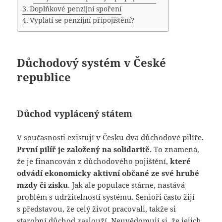
Doplňkové penzijní spoření
Vyplatí se penzijní připojištění?
Důchodový systém v České
republice
Důchod vyplácený státem
V současnosti existují v Česku dva důchodové pilíře.
První pilíř je založený na solidaritě
. To znamená,
že je financován z důchodového pojištění,
které
odvádí ekonomicky aktivní občané ze své hrubé
mzdy či zisku
. Jak ale populace stárne, nastává
problém s udržitelností systému. Senioři často žijí
s představou, že celý život pracovali, takže si
starobní důchod zaslouží. Neuvědomují si, že jejich