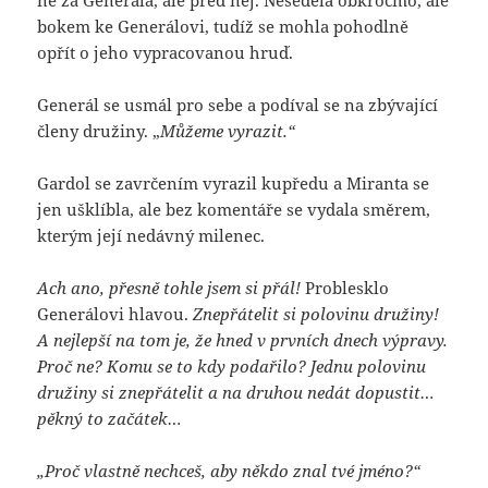
bokem ke Generálovi, tudíž se mohla pohodlně
opřít o jeho vypracovanou hruď.
Generál se usmál pro sebe a podíval se na zbývající
členy družiny. „
Můžeme vyrazit.“
Gardol se zavrčením vyrazil kupředu a Miranta se
jen ušklíbla, ale bez komentáře se vydala směrem,
kterým její nedávný milenec.
Ach ano, přesně tohle jsem si přál!
Problesklo
Generálovi hlavou.
Znepřátelit si polovinu družiny!
A nejlepší na tom je, že hned v prvních dnech výpravy.
Proč ne? Komu se to kdy podařilo? Jednu polovinu
družiny si znepřátelit a na druhou nedát dopustit…
pěkný to začátek…
„Proč vlastně nechceš, aby někdo znal tvé jméno?“