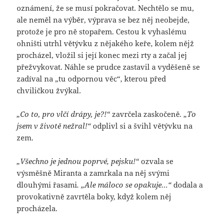
oznámení, že se musí pokračovat. Nechtělo se mu,
ale neměl na výběr, výprava se bez něj neobejde,
protože je pro ně stopařem. Cestou k vyhaslému
ohništi utrhl větývku z nějakého keře, kolem nějž
procházel, vložil si její konec mezi rty a začal jej
přežvykovat. Náhle se prudce zastavil a vyděšeně se
zadíval na „tu odpornou věc“, kterou před
chviličkou žvýkal.
„Co to, pro vlčí drápy, je?!“
zavrčela zaskočeně
. „To
jsem v životě nežral!“
odplivl si a švihl větývku na
zem.
„Všechno je jednou poprvé, pejsku!“
ozvala se
výsměšně Miranta a zamrkala na něj svými
dlouhými řasami
. „Ale máloco se opakuje…“
dodala a
provokativně zavrtěla boky, když kolem něj
procházela.