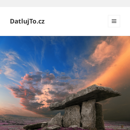
DatlujTo.cz
MENU
A
WIDGETY