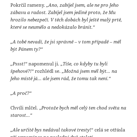
Pokrčil rameny.
„Ano, zabíjel jsem, ale ne pro Jeho
zábavu a radost. Zabíjel jsem jedině proto, že Mu
hrozilo nebezpečí. V těch dobách byl ještě malý prtě,
které se neumělo a nedokázalo bránit.“
„A tobě nevadí, že jsi správně – v tom případě – měl
být Pánem ty?“
„Pssst!“
napomenul ji.
„Tiše, co kdyby tu byli
špehové?!“
rozhlédl se.
„Možná jsem měl být… na
Jeho místě já… ale jsem rád, že tomu tak není.“
„A proč?“
Chvíli mlčel. „
Protože bych měl celý ten chod světa na
starost…“
„Ale určitě bys nedával takové tresty
!“ celá se otřásla
při vzpomínce na poslední dvě století.