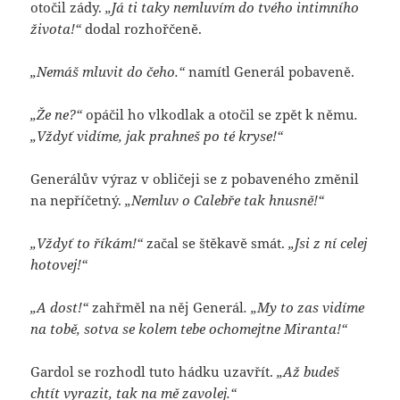
otočil zády.
„Já ti taky nemluvím do tvého intimního
života!“
dodal rozhořčeně.
„Nemáš mluvit do čeho.“
namítl Generál pobaveně.
„Že ne?“
opáčil ho vlkodlak a otočil se zpět k němu
.
„Vždyť vidíme, jak prahneš po té kryse!“
Generálův výraz v obličeji se z pobaveného změnil
na nepříčetný.
„Nemluv o Calebře tak hnusně!“
„Vždyť to říkám!“
začal se štěkavě smát.
„Jsi z ní celej
hotovej!“
„A dost!“
zahřměl na něj Generál
. „My to zas vidíme
na tobě, sotva se kolem tebe ochomejtne Miranta!“
Gardol se rozhodl tuto hádku uzavřít.
„Až budeš
chtít vyrazit, tak na mě zavolej.“