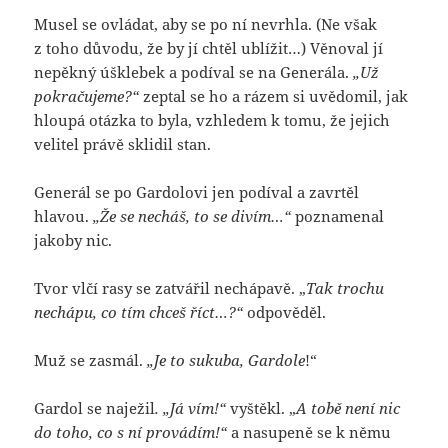
Musel se ovládat, aby se po ní nevrhla. (Ne však
z toho důvodu, že by jí chtěl ublížit…) Věnoval jí
nepěkný úšklebek a podíval se na Generála.
„Už
pokračujeme?“
zeptal se ho a rázem si uvědomil, jak
hloupá otázka to byla, vzhledem k tomu, že jejich
velitel právě sklidil stan.
Generál se po Gardolovi jen podíval a zavrtěl
hlavou.
„Že se necháš, to se divím…“
poznamenal
jakoby nic.
Tvor vlčí rasy se zatvářil nechápavě. „
Tak trochu
nechápu, co tím chceš říct…?“
odpověděl.
Muž se zasmál.
„Je to sukuba, Gardole
!“
Gardol se naježil
. „Já vím!“
vyštěkl. „
A tobě není nic
do toho, co s ní provádím!“
a nasupeně se k němu