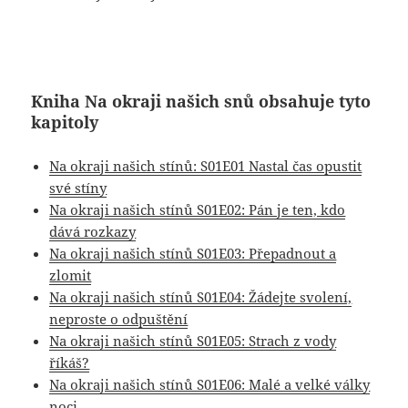
Kniha Na okraji našich snů obsahuje tyto
kapitoly
Na okraji našich stínů: S01E01 Nastal čas opustit
své stíny
Na okraji našich stínů S01E02: Pán je ten, kdo
dává rozkazy
Na okraji našich stínů S01E03: Přepadnout a
zlomit
Na okraji našich stínů S01E04: Žádejte svolení,
neproste o odpuštění
Na okraji našich stínů S01E05: Strach z vody
říkáš?
Na okraji našich stínů S01E06: Malé a velké války
noci