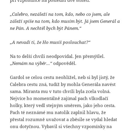
„Calebro, nezáleží na tom, kdo, nebo co jsem, ale
záleží spíše na tom, kdo musím být. Já jsem Generál a
ne Pán. A nechtěl bych být Pánem.“
„A nevadí ti, že Ho musíš poslouchat?“
Na to delší chvíli neodpovídal. Jen přemýšlel.
„
Nemám na výběr…“
odpověděl.
Gardol se celou cestu neohlížel, neb si byl jistý, že
Calebra cestu zná, tudíž by mohla Generála navést
sama. Miranta mu v tuto chvíli byla zcela volná.
Nejvíce ho momentálně zajímal pach vlkodlačí
holky, který vedl stejným směrem, jako jeho cesta.
Pach té neznámé mu natolik zaplnil hlavu, že
přestal rozumně uvažovat a zběsile se vydal hledat
onu dotyčnou. Vybavil si všechny vzpomínky na