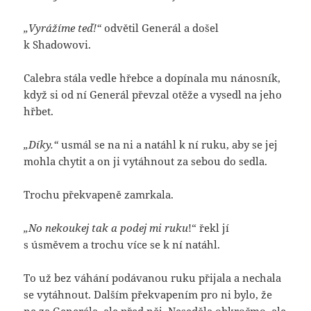
„Vyrážíme teď!“
odvětil Generál a došel
k Shadowovi.
Calebra stála vedle hřebce a dopínala mu nánosník,
když si od ní Generál převzal otěže a vysedl na jeho
hřbet.
„Díky.“
usmál se na ni a natáhl k ní ruku, aby se jej
mohla chytit a on ji vytáhnout za sebou do sedla.
Trochu překvapeně zamrkala.
„No nekoukej tak a podej mi ruku
!“ řekl jí
s úsměvem a trochu více se k ní natáhl.
To už bez váhání podávanou ruku přijala a nechala
se vytáhnout. Dalším překvapením pro ni bylo, že
ne za Generála, ale před něj. Neseděla obkročmo, ale