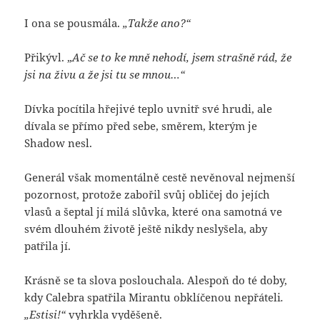
I ona se pousmála.
„Takže ano?“
Přikývl. „
Ač se to ke mně nehodí, jsem strašně rád, že
jsi na živu a že jsi tu se mnou…“
Dívka pocítila hřejivé teplo uvnitř své hrudi, ale
dívala se přímo před sebe, směrem, kterým je
Shadow nesl.
Generál však momentálně cestě nevěnoval nejmenší
pozornost, protože zabořil svůj obličej do jejích
vlasů a šeptal jí milá slůvka, které ona samotná ve
svém dlouhém životě ještě nikdy neslyšela, aby
patřila jí.
Krásně se ta slova poslouchala. Alespoň do té doby,
kdy Calebra spatřila Mirantu obklíčenou nepřáteli
.
„Estisi!“
vyhrkla vyděšeně.