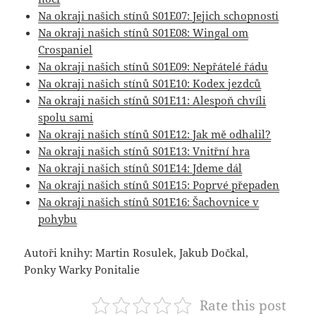
Na okraji našich stínů S01E07: Jejich schopnosti
Na okraji našich stínů S01E08: Wingal om
Crospaniel
Na okraji našich stínů S01E09: Nepřátelé řádu
Na okraji našich stínů S01E10: Kodex jezdců
Na okraji našich stínů S01E11: Alespoň chvíli
spolu sami
Na okraji našich stínů S01E12: Jak mě odhalil?
Na okraji našich stínů S01E13: Vnitřní hra
Na okraji našich stínů S01E14: Jdeme dál
Na okraji našich stínů S01E15: Poprvé přepaden
Na okraji našich stínů S01E16: Šachovnice v
pohybu
Autoři knihy: Martin Rosulek, Jakub Dočkal,
Ponky Warky Ponitalie
Rate this post