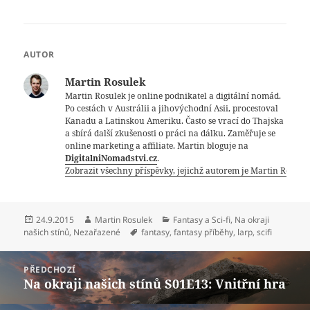
AUTOR
Martin Rosulek
Martin Rosulek je online podnikatel a digitální nomád.
Po cestách v Austrálii a jihovýchodní Asii, procestoval
Kanadu a Latinskou Ameriku. Často se vrací do Thajska
a sbírá další zkušenosti o práci na dálku. Zaměřuje se
online marketing a affiliate. Martin bloguje na
DigitalniNomadstvi.cz
.
Zobrazit všechny příspěvky, jejichž autorem je Martin Rosule
Publikováno:
Autor:
Rubriky:
24.9.2015
Martin Rosulek
Fantasy a Sci-fi
,
Na okraji
Štítky:
našich stínů
,
Nezařazené
fantasy
,
fantasy příběhy
,
larp
,
scifi
Navigace
PŘEDCHOZÍ
pro
Na okraji našich stínů S01E13: Vnitřní hra
Předchozí
příspěvek
příspěvek: