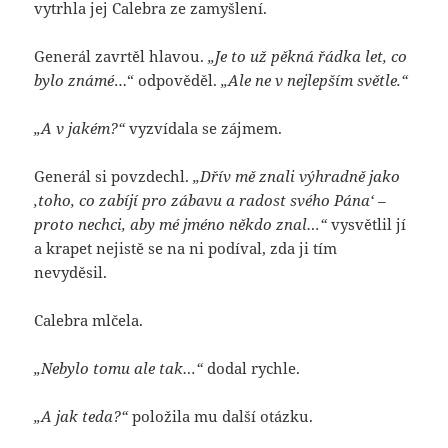
vytrhla jej Calebra ze zamyšlení.
Generál zavrtěl hlavou.
„Je to už pěkná řádka let, co
bylo známé
…“ odpověděl.
„Ale ne v nejlepším světle.“
„A v jakém?“
vyzvídala se zájmem.
Generál si povzdechl.
„Dřív mě znali výhradně jako
‚toho, co zabíjí pro zábavu a radost svého Pána‘ –
proto nechci, aby mé jméno někdo znal…“
vysvětlil jí
a krapet nejistě se na ni podíval, zda ji tím
nevyděsil.
Calebra mlčela.
„Nebylo tomu ale tak…“
dodal rychle.
„A jak teda?“
položila mu další otázku.