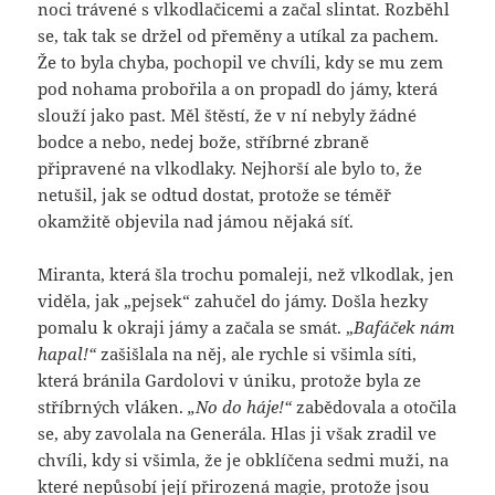
noci trávené s vlkodlačicemi a začal slintat. Rozběhl
se, tak tak se držel od přeměny a utíkal za pachem.
Že to byla chyba, pochopil ve chvíli, kdy se mu zem
pod nohama probořila a on propadl do jámy, která
slouží jako past. Měl štěstí, že v ní nebyly žádné
bodce a nebo, nedej bože, stříbrné zbraně
připravené na vlkodlaky. Nejhorší ale bylo to, že
netušil, jak se odtud dostat, protože se téměř
okamžitě objevila nad jámou nějaká síť.
Miranta, která šla trochu pomaleji, než vlkodlak, jen
viděla, jak „pejsek“ zahučel do jámy. Došla hezky
pomalu k okraji jámy a začala se smát. „
Bafáček nám
hapal!“
zašišlala na něj, ale rychle si všimla síti,
která bránila Gardolovi v úniku, protože byla ze
stříbrných vláken.
„No do háje!“
zabědovala a otočila
se, aby zavolala na Generála. Hlas ji však zradil ve
chvíli, kdy si všimla, že je obklíčena sedmi muži, na
které nepůsobí její přirozená magie, protože jsou