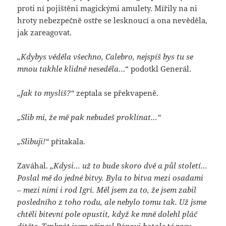
proti ní pojištěni magickými amulety. Mířily na ni
hroty nebezpečně ostře se lesknoucí a ona nevěděla,
jak zareagovat.
„Kdybys věděla všechno, Calebro, nejspíš bys tu se
mnou takhle klidně neseděla
…“ podotkl Generál.
„Jak to myslíš?“
zeptala se překvapeně.
„Slib mi, že mě pak nebudeš proklínat…“
„Slibuji!“
přitakala.
Zaváhal.
„Kdysi… už to bude skoro dvě a půl století…
Poslal mě do jedné bitvy. Byla to bitva mezi osadami
– mezi nimi i rod Igri. Měl jsem za to, že jsem zabil
posledního z toho rodu, ale nebylo tomu tak. Už jsme
chtěli bitevní pole opustit, když ke mně dolehl pláč
dítěte. Tenkrát jsem přinesl Pánovi batole té rasy –