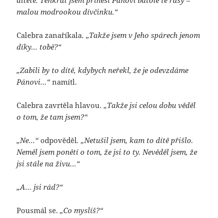
malou modrookou dívčinku.“
Calebra zanaříkala. „
Takže jsem v Jeho spárech jenom
díky… tobě?“
„Zabili by to dítě, kdybych neřekl, že je odevzdáme
Pánovi…“
namítl.
Calebra zavrtěla hlavou.
„Takže jsi celou dobu věděl
o tom, že tam jsem?“
„Ne…“
odpověděl
. „Netušil jsem, kam to dítě přišlo.
Neměl jsem ponětí o tom, že jsi to ty. Nevěděl jsem, že
jsi stále na živu…“
„A… jsi rád?“
Pousmál se.
„Co myslíš?“