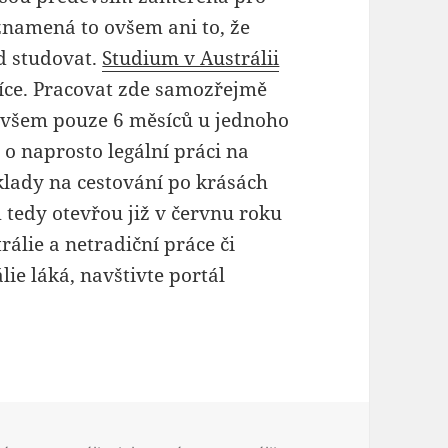
Neznamená to ovšem ani to, že
d studovat.
Studium v Austrálii
íce. Pracovat zde samozřejmě
 ovšem pouze 6 měsíců u jednoho
o naprosto legální práci na
klady na cestování po krásách
tedy otevřou již v červnu roku
álie a netradiční práce či
ie láká, navštivte portál