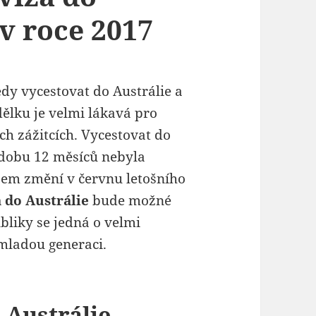
v roce 2017
edy vycestovat do Austrálie a
ělku je velmi lákavá pro
ch zážitcích. Vycestovat do
 dobu 12 měsíců nebyla
šem změní v červnu letošního
 do Austrálie
bude možné
bliky se jedná o velmi
 mladou generaci.
 Austrálie