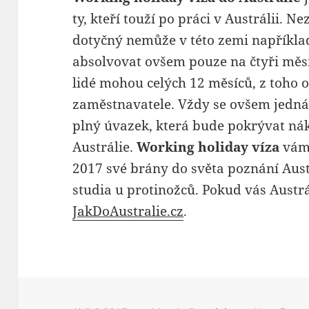
ty, kteří touží po práci v Austrálii. 
dotyčný nemůže v této zemi napříkla
absolvovat ovšem pouze na čtyři měs
lidé mohou celých 12 měsíců, z toho
zaměstnavatele. Vždy se ovšem jedná 
plný úvazek, která bude pokrývat ná
Austrálie.
Working holiday víza
vám 
2017 své brány do světa poznání Austr
studia u protinožců. Pokud vás Austrál
JakDoAustralie.cz
.