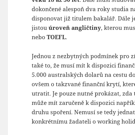
dokončené alespoň dva roky studia n
disponovat již titulem bakalář. Dále 
jistou
úroveň angličtiny
, kterou mus
nebo
TOEFL
.
Jednou z nezbytných podmínek pro z
také to, že musí mít k dispozici finan
5.000 australských dolarů na cestu do
ovšem o takzvané finanční krytí, kte
utratit. Je pouze nutné prokázat, zda
může mít zaručeně k dispozici napříkl
druhu spoření. Nemusí se tedy jednat 
konkrétnímu žadateli o working holid