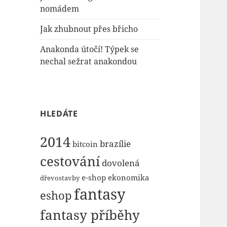
nomádem
Jak zhubnout přes břicho
Anakonda útočí! Týpek se
nechal sežrat anakondou
HLEDÁTE
2014
brazílie
bitcoin
cestování
dovolená
e-shop
ekonomika
dřevostavby
fantasy
eshop
fantasy příběhy