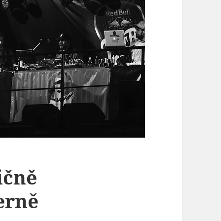
ičně
erně