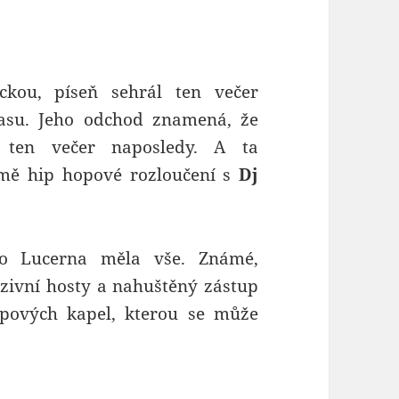
ckou, píseň sehrál ten večer
basu. Jeho odchod znamená, že
u ten večer naposledy. A ta
jmě hip hopové rozloučení s
Dj
ago Lucerna měla vše. Známé,
uzivní hosty a nahuštěný zástup
opových kapel, kterou se může