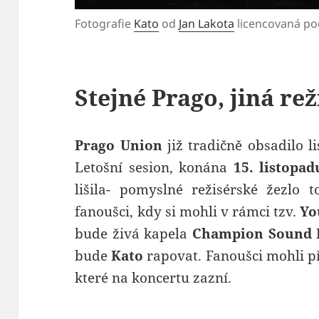
Fotografie
Kato
od
Jan Lakota
licencovaná p
Stejné Prago, jiná rež
Prago Union
již tradičně obsadilo 
Letošní sesion, konána
15. listopad
lišila- pomyslné režisérské žezlo 
fanoušci, kdy si mohli v rámci tzv.
Yo
bude živá kapela
Champion Sound 
bude
Kato
rapovat. Fanoušci mohli při
které na koncertu zazní.