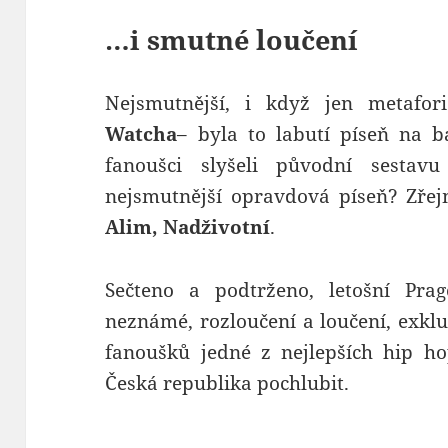
…i smutné loučení
Nejsmutnější, i když jen metafori
Watcha
– byla to labutí píseň na 
fanoušci slyšeli původní sestav
nejsmutnější opravdová píseň? Zře
Alim, Nadživotní
.
Sečteno a podtrženo, letošní Pr
neznámé, rozloučení a loučení, exkl
fanoušků jedné z nejlepších hip h
Česká republika pochlubit.