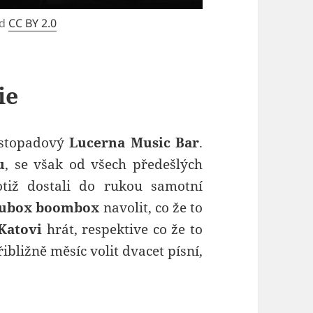
od
CC BY 2.0
ie
listopadový
Lucerna Music Bar
.
u
, se však od všech předešlých
totiž dostali do rukou samotní
ubox boombox
navolit, co že to
Katovi
hrát, respektive co že to
bližně měsíc volit dvacet písní,