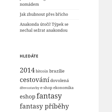
nomádem
Jak zhubnout přes břicho
Anakonda útočí! Týpek se
nechal sežrat anakondou
HLEDÁTE
2014
brazílie
bitcoin
cestování
dovolená
e-shop
ekonomika
dřevostavby
fantasy
eshop
fantasy příběhy