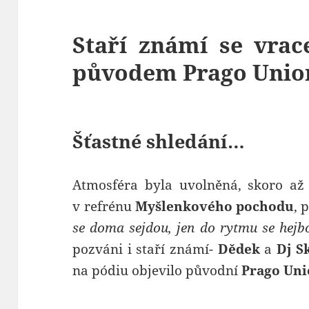
Staří známí se vra
původem Prago Unio
Šťastné shledání…
Atmosféra byla uvolněná, skoro a
v refrénu
Myšlenkového pochodu
, 
se doma sejdou, jen do rytmu se hej
pozváni i staří známí-
Dědek
a
Dj S
na pódiu objevilo původní
Prago Un