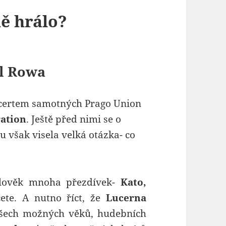
ně hrálo?
il Rowa
ncertem samotných Prago Union
ation
. Ještě před nimi se o
u však visela velká otázka- co
člověk mnoha přezdívek-
Kato,
cete. A nutno říct, že
Lucerna
šech možných věků, hudebních