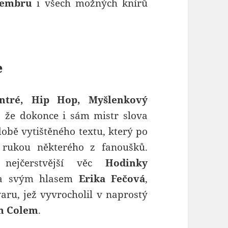
embru
i všech možných knírů
e
ntré, Hip Hop, Myšlenkový
k, že dokonce i sám mistr slova
bě vytištěného textu, který po
 rukou některého z fanoušků.
ejčerstvější věc
Hodinky
ila svým hlasem
Erika Fečová
,
aru, jež vyvrocholil v naprostý
m Colem
.