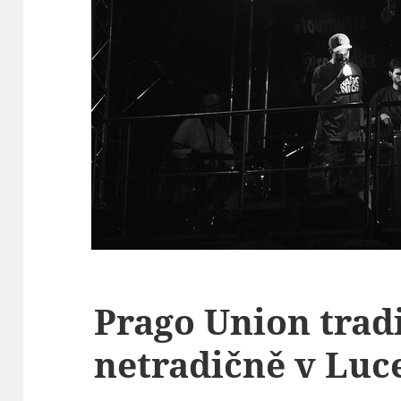
Prago Union trad
netradičně v Luc