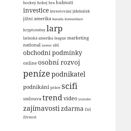
hubnutí
hockey
hokej
hra
investice
investování
jídelníček
jížní amerika
kanada
komunikace
larp
kryptoměny
marketing
latinská amerika
league
national
nhl
nemoc
obchodní podmínky
osobní rozvoj
online
peníze
podnikatel
scifi
podnikání
práce
trend
video
smlouva
youtube
zajímavosti
zdarma
čoi
živnost