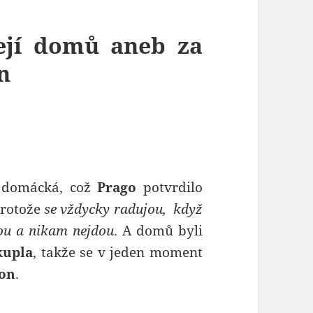
cejí domů aneb za
n
ž domácká, což
Prago
potvrdilo
protože
se vždycky radujou, když
bou a nikam nejdou
. A domů byli
kupla
, takže se v jeden moment
ion
.