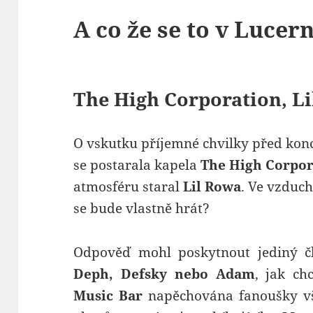
A co že se to v Lucer
The High Corporation, L
O vskutku příjemné chvilky před ko
se postarala kapela
The High Corpor
atmosféru staral
Lil Rowa
. Ve vzduch
se bude vlastně hrát?
Odpověď mohl poskytnout jediný 
Deph, Defsky nebo Adam
, jak ch
Music Bar
napěchována fanoušky v