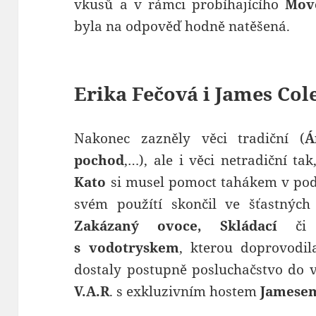
vkusů a v rámci probíhajícího
Mov
byla na odpověď hodně natěšená.
Erika Fečová i James Col
Nakonec zazněly věci tradiční (
Á
pochod
,…), ale i věci netradiční ta
Kato
si musel pomoct tahákem v podo
svém použítí skončil ve šťastných
Zakázaný ovoce, Skládací
či n
s vodotryskem
, kterou doprovod
dostaly postupně posluchačstvo do v
V.A.R
. s exkluzivním hostem
Jamese