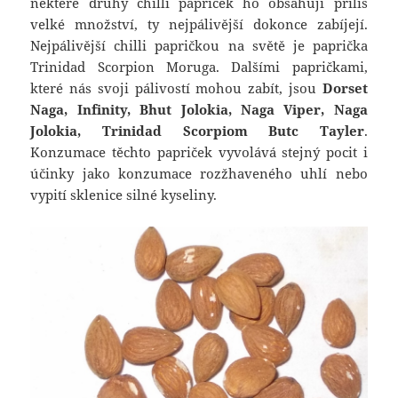
některé druhy chilli papriček ho obsahují příliš
velké množství, ty nejpálivější dokonce zabíjejí.
Nejpálivější chilli papričkou na světě je paprička
Trinidad Scorpion Moruga. Dalšími papričkami,
které nás svoji pálivostí mohou zabít, jsou
Dorset
Naga, Infinity, Bhut Jolokia, Naga Viper, Naga
Jolokia, Trinidad Scorpiom Butc Tayler
.
Konzumace těchto papriček vyvolává stejný pocit i
účinky jako konzumace rozžhaveného uhlí nebo
vypití sklenice silné kyseliny.