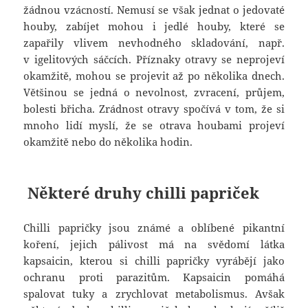
žádnou vzácností. Nemusí se však jednat o jedovaté
houby, zabíjet mohou i jedlé houby, které se
zapařily vlivem nevhodného skladování, např.
v igelitových sáčcích. Příznaky otravy se neprojeví
okamžitě, mohou se projevit až po několika dnech.
Většinou se jedná o nevolnost, zvracení, průjem,
bolesti břicha. Zrádnost otravy spočívá v tom, že si
mnoho lidí myslí, že se otrava houbami projeví
okamžitě nebo do několika hodin.
Některé druhy chilli papriček
Chilli papričky jsou známé a oblíbené pikantní
koření, jejich pálivost má na svědomí látka
kapsaicin, kterou si chilli papričky vyrábějí jako
ochranu proti parazitům. Kapsaicin pomáhá
spalovat tuky a zrychlovat metabolismus. Avšak