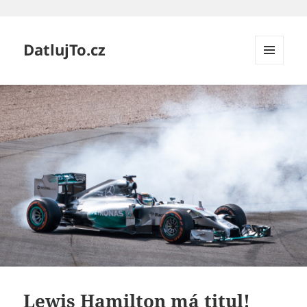
DatlujTo.cz
MENU
A
WIDGETY
Lewis Hamilton má titul!