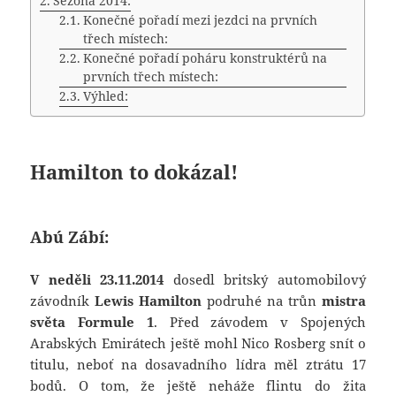
Sezóna 2014:
Konečné pořadí mezi jezdci na prvních
třech místech:
Konečné pořadí poháru konstruktérů na
prvních třech místech:
Výhled:
Hamilton to dokázal!
Abú Zábí:
V neděli 23.11.2014
dosedl britský automobilový
závodník
Lewis Hamilton
podruhé na trůn
mistra
světa Formule 1
. Před závodem v Spojených
Arabských Emirátech ještě mohl Nico Rosberg snít o
titulu, neboť na dosavadního lídra měl ztrátu 17
bodů. O tom, že ještě neháže flintu do žita