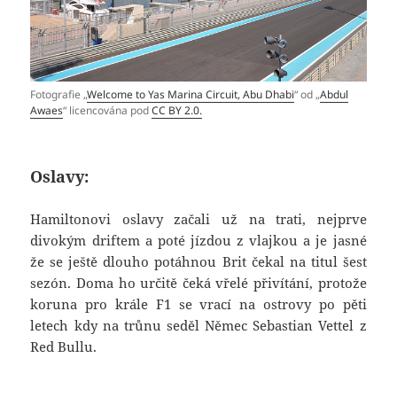
Fotografie „
Welcome to Yas Marina Circuit, Abu Dhabi
“ od „
Abdul
Awaes
“ licencována pod
CC BY 2.0.
Oslavy:
Hamiltonovi oslavy začali už na trati, nejprve
divokým driftem a poté jízdou z vlajkou a je jasné
že se ještě dlouho potáhnou Brit čekal na titul šest
sezón. Doma ho určitě čeká vřelé přivítání, protože
koruna pro krále F1 se vrací na ostrovy po pěti
letech kdy na trůnu seděl Němec Sebastian Vettel z
Red Bullu.