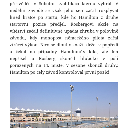
přesvědčil v Sobotní kvalifikaci kterou vyhrál. V
nedělní závodě se však jeho sen začal rozplývat
hned krátce po startu, kde ho Hamilton z druhé
startovní pozice předjel. Rosbergovi akcie na
vítěztví začali definitivně upadat zhruba v polovině
závodu, kdy monopost německého pilota začal
ztrácet výkon. Nico se dlouho snažil držet v popředí
a čekat na případný Hamiltonův kiks, ale ten
nepřišel a Rosberg skončil hluboko v poli
poražených na 14. místě. V sezoné skončil druhý.
Hamilton po celý závod kontroloval první pozici.