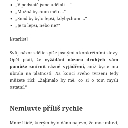
„V podstatě jsme udělali …“
„Možná bychom měli …“
„Snad by bylo lepší, kdybychom …“
„Je to lepší, nebo ne?“
[/starlist]
Svůj názor sdělte spíše jasnými a konkrétními slovy.
Opět platí, že
vyžádání názoru druhých vám
pomůže zmírnit rázné vyjádření
, aniž byste mu
ubrala na platnosti. Na konci svého tvrzení tedy
můžete říci: „Zajímalo by mě, co si o tom myslí
ostatní.“
Nemluvte příliš rychle
Mnozí lidé, kterým bylo dáno najevo, že moc mluví,