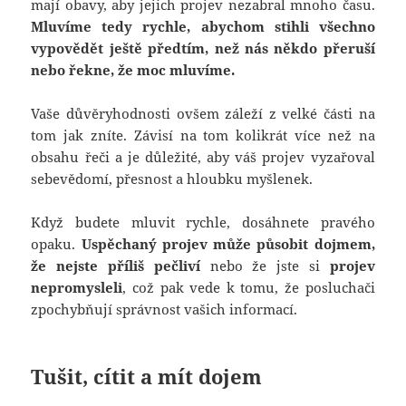
mají obavy, aby jejich projev nezabral mnoho času.
Mluvíme tedy rychle, abychom stihli všechno
vypovědět ještě předtím, než nás někdo přeruší
nebo řekne, že moc mluvíme.
Vaše důvěryhodnosti ovšem záleží z velké části na
tom jak zníte. Závisí na tom kolikrát více než na
obsahu řeči a je důležité, aby váš projev vyzařoval
sebevědomí, přesnost a hloubku myšlenek.
Když budete mluvit rychle, dosáhnete pravého
opaku.
Uspěchaný projev může působit dojmem,
že nejste příliš pečliví
nebo že jste si
projev
nepromysleli
, což pak vede k tomu, že posluchači
zpochybňují správnost vašich informací.
Tušit, cítit a mít dojem