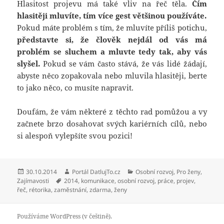
Hlasitost projevu má také vliv na řeč těla.
Čím
hlasitěji mluvíte, tím více gest většinou používáte.
Pokud máte problém s tím, že mluvíte příliš potichu,
představte si, že člověk nejdál od vás má
problém se sluchem a mluvte tedy tak, aby vás
slyšel.
Pokud se vám často stává, že vás lidé žádají,
abyste něco zopakovala nebo mluvila hlasitěji, berte
to jako něco, co musíte napravit.
Doufám, že vám některé z těchto rad pomůžou a vy
začnete brzo dosahovat svých kariérních cílů, nebo
si alespoň vylepšíte svou pozici!
Publikováno:
Autor:
Rubriky:
30.10.2014
Portál DatlujTo.cz
Osobní rozvoj
,
Pro ženy
,
Štítky:
Zajímavosti
2014
,
komunikace
,
osobní rozvoj
,
práce
,
projev
,
řeč
,
rétorika
,
zaměstnání
,
zdarma
,
ženy
Používáme WordPress (v češtině).