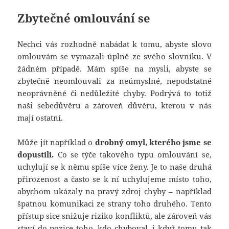
Zbytečné omlouvání se
Nechci vás rozhodně nabádat k tomu, abyste slovo
omlouvám se vymazali úplně ze svého slovníku. V
žádném případě. Mám spíše na mysli, abyste se
zbytečně neomlouvali za neúmyslné, nepodstatné
neoprávněné či nedůležité chyby. Podrývá to totiž
naši sebedůvěru a zároveň důvěru, kterou v nás
mají ostatní.
Může jít například o
drobný omyl, kterého jsme se
dopustili.
Co se týče takového typu omlouvání se,
uchylují se k němu spíše více ženy. Je to naše druhá
přirozenost a často se k ní uchylujeme místo toho,
abychom ukázaly na pravý zdroj chyby – například
špatnou komunikaci ze strany toho druhého. Tento
přístup sice snižuje riziko konfliktů, ale zároveň vás
staví do pozice toho, kdo chyboval, i když tomu tak