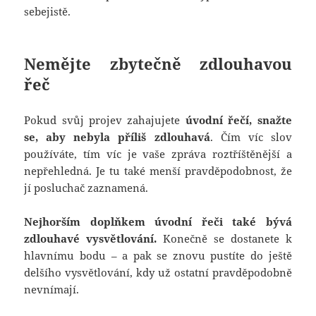
sebejistě.
Nemějte zbytečně zdlouhavou
řeč
Pokud svůj projev zahajujete
úvodní řečí, snažte
se, aby nebyla příliš zdlouhavá
. Čím víc slov
používáte, tím víc je vaše zpráva roztříštěnější a
nepřehledná. Je tu také menší pravděpodobnost, že
jí posluchač zaznamená.
Nejhorším doplňkem úvodní řeči také bývá
zdlouhavé vysvětlování.
Konečně se dostanete k
hlavnímu bodu – a pak se znovu pustíte do ještě
delšího vysvětlování, kdy už ostatní pravděpodobně
nevnímají.