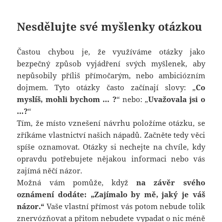
Nesdělujte své myšlenky otázkou
Častou chybou je, že využíváme otázky jako
bezpečný způsob vyjádření svých myšlenek, aby
nepůsobily příliš přímočarým, nebo ambiciózním
dojmem. Tyto otázky často začínají slovy: „
Co
myslíš, mohli bychom … ?
“ nebo: „
Uvažovala jsi o
…?
“
Tím, že místo vznešení návrhu položíme otázku, se
zříkáme vlastnictví našich nápadů. Začněte tedy věci
spíše oznamovat. Otázky si nechejte na chvíle, kdy
opravdu potřebujete nějakou informaci nebo vás
zajímá něčí názor.
Možná vám pomůže, když
na závěr svého
oznámení dodáte: „Zajímalo by mě, jaký je váš
názor.“
Vaše vlastní přímost vás potom nebude tolik
znervózňovat a přitom nebudete vypadat o nic méně