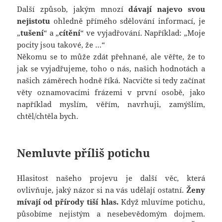
Další způsob, jakým mnozí
dávají najevo svou
nejistotu
ohledně přímého sdělování informací, je
„
tušení
“ a „
cítění
“ ve vyjadřování. Například: „Moje
pocity jsou takové, že …“
Někomu se to může zdát přehnané, ale věřte, že to
jak se vyjadřujeme, toho o nás, našich hodnotách a
našich záměrech hodně říká. Nacvičte si tedy začínat
věty oznamovacími frázemi v první osobě, jako
například myslím, věřím, navrhuji, zamýšlím,
chtěl/chtěla bych.
Nemluvte příliš potichu
Hlasitost našeho projevu je další věc, která
ovlivňuje, jaký názor si na vás udělají ostatní.
Ženy
mívají od přírody tiší hlas.
Když mluvíme potichu,
působíme nejistým a nesebevědomým dojmem.