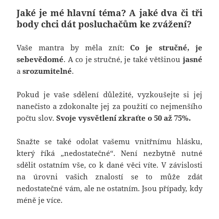
Jaké je mé hlavní téma? A jaké dva či tři
body chci dát posluchačům ke zvážení?
Vaše mantra by měla znít:
Co je stručné, je
sebevědomé
. A co je stručné, je také většinou
jasné
a
srozumitelné
.
Pokud je vaše sdělení důležité, vyzkoušejte si jej
nanečisto a zdokonalte jej za použití co nejmenšího
počtu slov.
Svoje vysvětlení zkraťte o 50 až 75%.
Snažte se také odolat vašemu vnitřnímu hlásku,
který říká „nedostatečné“. Není nezbytně nutné
sdělit ostatním vše, co k dané věci víte. V závislosti
na úrovni vašich znalostí se to může zdát
nedostatečné vám, ale ne ostatním. Jsou případy, kdy
méně je více.