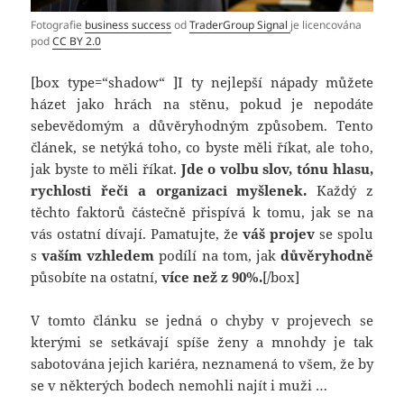
Fotografie
business success
od
TraderGroup Signal
je licencována
pod
CC BY 2.0
[box type=“shadow“ ]I ty nejlepší nápady můžete
házet jako hrách na stěnu, pokud je nepodáte
sebevědomým a důvěryhodným způsobem. Tento
článek, se netýká toho, co byste měli říkat, ale toho,
jak byste to měli říkat.
Jde o volbu slov, tónu hlasu,
rychlosti řeči a organizaci myšlenek.
Každý z
těchto faktorů částečně přispívá k tomu, jak se na
vás ostatní dívají. Pamatujte, že
váš projev
se spolu
s
vaším vzhledem
podílí na tom, jak
důvěryhodně
působíte na ostatní,
více než z 90%.
[/box]
V tomto článku se jedná o chyby v projevech se
kterými se setkávají spíše ženy a mnohdy je tak
sabotována jejich kariéra, neznamená to všem, že by
se v některých bodech nemohli najít i muži …