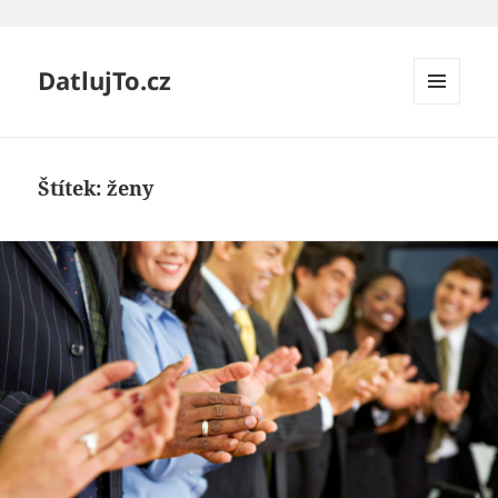
DatlujTo.cz
MENU
A
WIDGETY
Štítek:
ženy