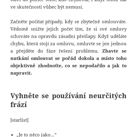
ve skutečnosti vůbec být nemusí.
Začněte počítat případy, kdy se zbytečně omlouváte.
Vědomě snižte jejich počet tím, že si své omluvy
schováte na opravdu zásadní přešlapy. Když uděláte
chybu, která stojí za omluvu, omluvte se jen jednou
a přejděte do fáze řešení problému.
Zbavte se
nutkání omlouvat se pořád dokola a místo toho
objektivně zhodnoťte, co se nepodařilo a jak to
napravit.
Vyhněte se používání neurčitých
frází
[starlist]
„Je to něco jako…“