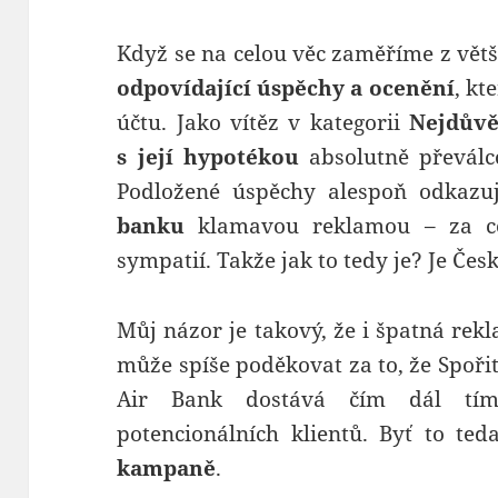
Když se na celou věc zaměříme z větš
odpovídající úspěchy a ocenění
, kt
účtu. Jako vítěz v kategorii
Nejdůvě
s její hypotékou
absolutně převálc
Podložené úspěchy alespoň odkazu
banku
klamavou reklamou – za co
sympatií. Takže jak to tedy je? Je Če
Můj názor je takový, že i špatná rek
může spíše poděkovat za to, že Spořit
Air Bank dostává čím dál tím
potencionálních klientů. Byť to ted
kampaně
.