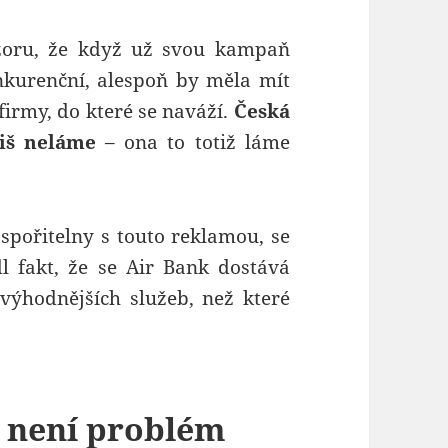
zoru, že když už svou kampaň
nkurenční, alespoň by měla mít
firmy, do které se naváží.
Česká
liš neláme
– ona to totiž láme
spořitelny s touto reklamou, se
 fakt, že se Air Bank dostává
výhodnějších služeb, než které
 není problém