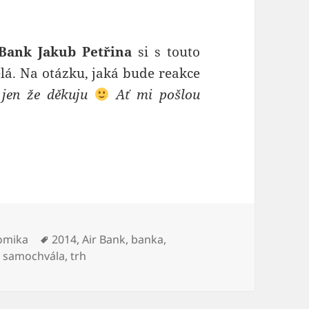
 Bank Jakub Petřina
si s touto
á. Na otázku, jaká bude reakce
 jen že děkuju
Ať mi pošlou
ky:
Štítky:
omika
2014
,
Air Bank
,
banka
,
,
samochvála
,
trh