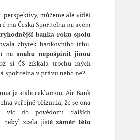
í perspektivy, můžeme ale vidět
eré má Česká Spořitelna na svém
ryhodnější banka roku spolu
ovala zbytek bankovního trhu.
jí na
snahu nepošpinit jinou
ž si ČS získala trochu mých
ská spořitelna v právu nebo ne?
lama je stále reklamou. Air Bank
elna veřejně přiznala, že se ona
 víc do povědomí dalších
a nebyl zcela jistě
záměr této