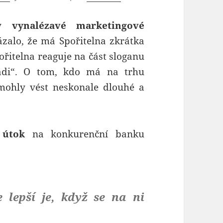
y
vynalézavé marketingové
ázalo, že má Spořitelna zkrátka
řitelna reaguje na část sloganu
rádi“. O tom, kdo má na trhu
mohly vést neskonale dlouhé a
 útok
na konkurenční banku
 lepší je, když se na ni