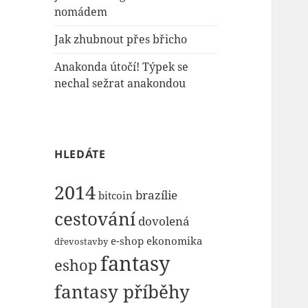
nomádem
Jak zhubnout přes břicho
Anakonda útočí! Týpek se
nechal sežrat anakondou
HLEDÁTE
2014
brazílie
bitcoin
cestování
dovolená
e-shop
ekonomika
dřevostavby
fantasy
eshop
fantasy příběhy