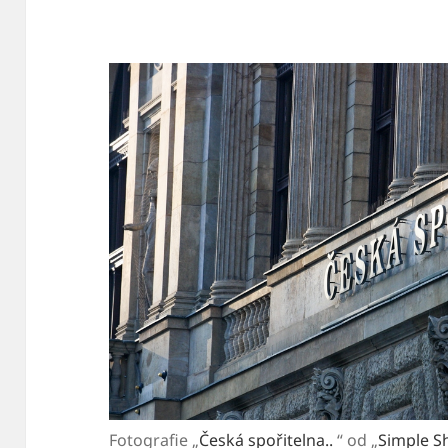
Fotografie „
Česká spořitelna..
“ od „
Simple S