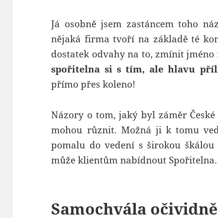
Já osobně jsem zastáncem toho ná
nějaká firma tvoří na základě té ko
dostatek odvahy na to, zmínit jméno 
spořitelna si s tím, ale hlavu pří
přímo přes koleno!
Názory o tom, jaký byl záměr České 
mohou různit. Možná ji k tomu vedl
pomalu do vedení s širokou škálou 
může klientům nabídnout Spořitelna.
Samochvála očividně