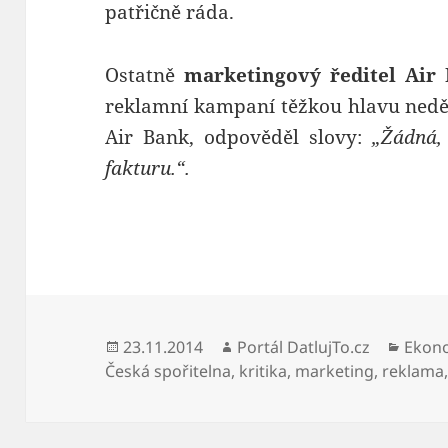
patřičně ráda.
Ostatně
marketingový ředitel Air
reklamní kampaní těžkou hlavu neděl
Air Bank, odpověděl slovy:
„Žádná,
fakturu.“.
Publikováno:
Autor:
Rubri
23.11.2014
Portál DatlujTo.cz
Ekon
Česká spořitelna
,
kritika
,
marketing
,
reklama