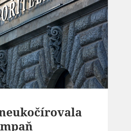
 neukočírovala
ampaň