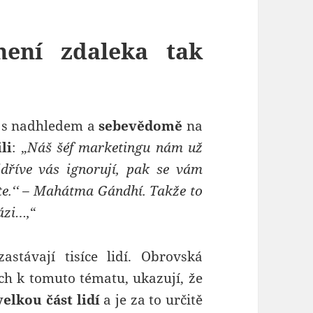
není zdaleka tak
n s nadhledem a
sebevědomě
na
li
: „
Náš šéf marketingu nám už
ejdříve vás ignorují, pak se vám
ete.‘‘ – Mahátma Gándhí. Takže to
fázi…,
“
astávají tisíce lidí. Obrovská
ch k tomuto tématu, ukazují, že
elkou část lidí
a je za to určitě