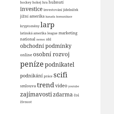
hubnutí
hockey
hokej
hra
investice
investování
jídelníček
jížní amerika
kanada
komunikace
larp
kryptoměny
marketing
latinská amerika
league
national
nhl
nemoc
obchodní podmínky
osobní rozvoj
online
peníze
podnikatel
scifi
podnikání
práce
trend
video
smlouva
youtube
zajímavosti
zdarma
čoi
živnost