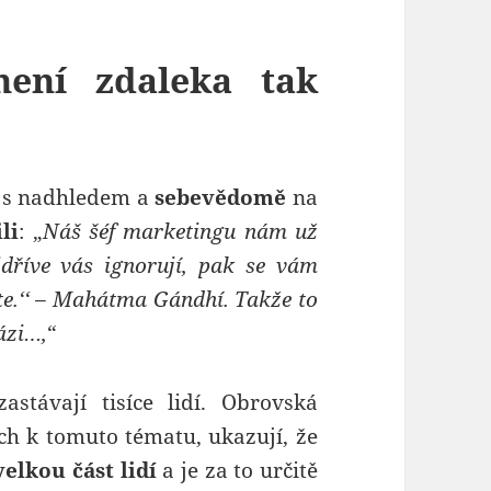
není zdaleka tak
n s nadhledem a
sebevědomě
na
li
: „
Náš šéf marketingu nám už
ejdříve vás ignorují, pak se vám
ete.‘‘ – Mahátma Gándhí. Takže to
fázi…,
“
astávají tisíce lidí. Obrovská
ch k tomuto tématu, ukazují, že
elkou část lidí
a je za to určitě