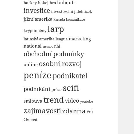
hubnutí
hockey
hokej
hra
investice
investování
jídelníček
jížní amerika
kanada
komunikace
larp
kryptoměny
marketing
latinská amerika
league
national
nhl
nemoc
obchodní podmínky
osobní rozvoj
online
peníze
podnikatel
scifi
podnikání
práce
trend
video
smlouva
youtube
zajímavosti
zdarma
čoi
živnost