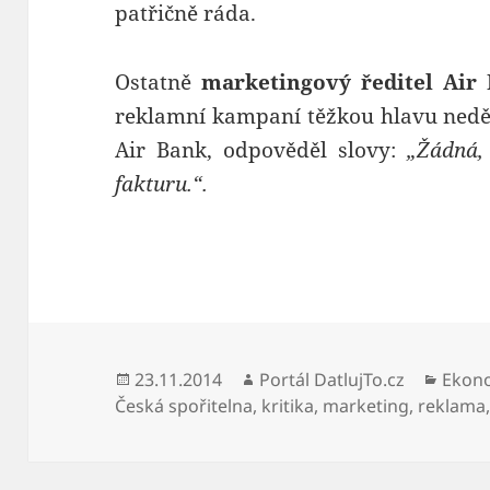
patřičně ráda.
Ostatně
marketingový ředitel Air
reklamní kampaní těžkou hlavu neděl
Air Bank, odpověděl slovy:
„Žádná,
fakturu.“.
Publikováno:
Autor:
Rubri
23.11.2014
Portál DatlujTo.cz
Ekon
Česká spořitelna
,
kritika
,
marketing
,
reklama