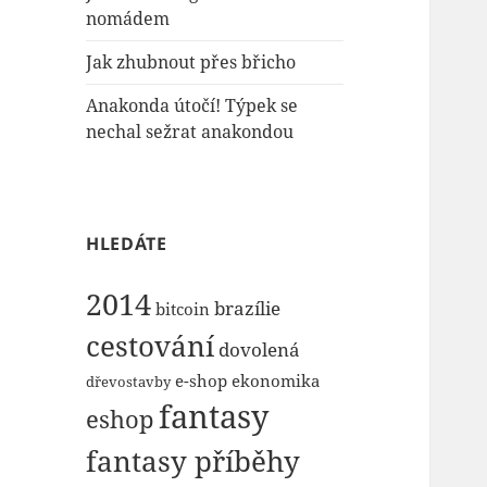
nomádem
Jak zhubnout přes břicho
Anakonda útočí! Týpek se
nechal sežrat anakondou
HLEDÁTE
2014
brazílie
bitcoin
cestování
dovolená
e-shop
ekonomika
dřevostavby
fantasy
eshop
fantasy příběhy