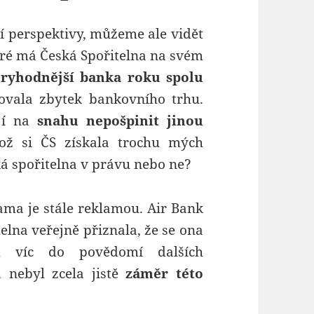
í perspektivy, můžeme ale vidět
eré má Česká Spořitelna na svém
ryhodnější banka roku spolu
ovala zbytek bankovního trhu.
jí na
snahu nepošpinit jinou
ž si ČS získala trochu mých
ská spořitelna v právu nebo ne?
lama je stále reklamou. Air Bank
elna veřejně přiznala, že se ona
 víc do povědomí dalších
a nebyl zcela jistě
záměr této