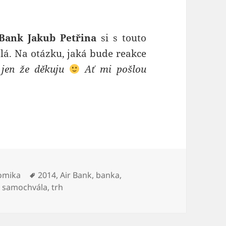
 Bank Jakub Petřina
si s touto
á. Na otázku, jaká bude reakce
 jen že děkuju
Ať mi pošlou
ky:
Štítky:
omika
2014
,
Air Bank
,
banka
,
,
samochvála
,
trh