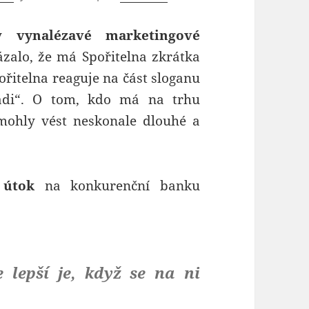
y
vynalézavé marketingové
ázalo, že má Spořitelna zkrátka
řitelna reaguje na část sloganu
rádi“. O tom, kdo má na trhu
mohly vést neskonale dlouhé a
 útok
na konkurenční banku
 lepší je, když se na ni