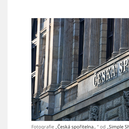
Fotografie „
Česká spořitelna..
“ od „
Simple S