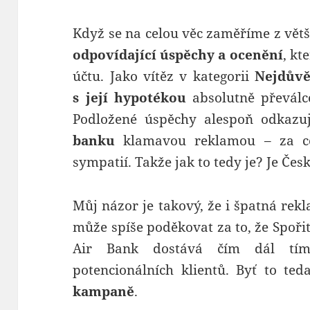
Když se na celou věc zaměříme z větš
odpovídající úspěchy a ocenění
, kt
účtu. Jako vítěz v kategorii
Nejdůvě
s její hypotékou
absolutně převálc
Podložené úspěchy alespoň odkazu
banku
klamavou reklamou – za co
sympatií. Takže jak to tedy je? Je Če
Můj názor je takový, že i špatná rek
může spíše poděkovat za to, že Spořit
Air Bank dostává čím dál tím
potencionálních klientů. Byť to ted
kampaně
.