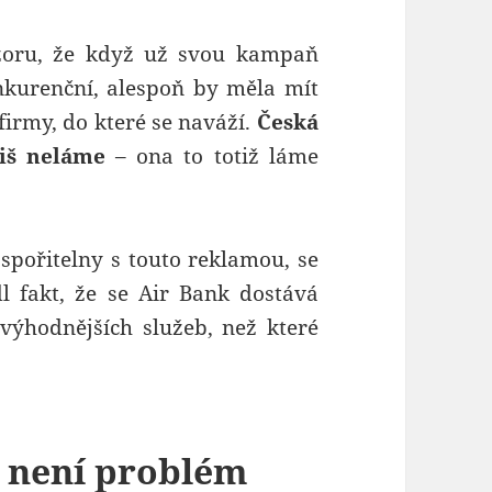
zoru, že když už svou kampaň
nkurenční, alespoň by měla mít
firmy, do které se naváží.
Česká
liš neláme
– ona to totiž láme
spořitelny s touto reklamou, se
 fakt, že se Air Bank dostává
výhodnějších služeb, než které
 není problém