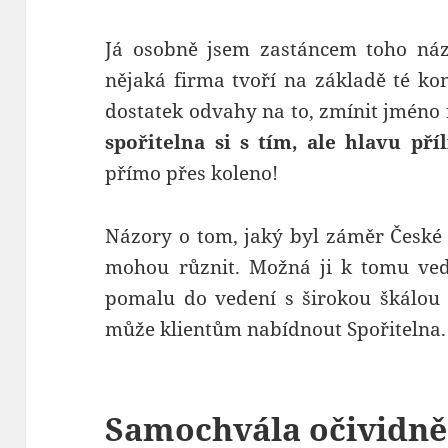
Já osobně jsem zastáncem toho ná
nějaká firma tvoří na základě té ko
dostatek odvahy na to, zmínit jméno 
spořitelna si s tím, ale hlavu pří
přímo přes koleno!
Názory o tom, jaký byl záměr České 
mohou různit. Možná ji k tomu vedl
pomalu do vedení s širokou škálou 
může klientům nabídnout Spořitelna.
Samochvála očividně