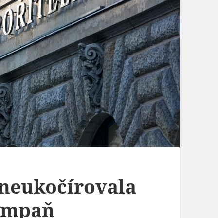
 neukočírovala
ampaň