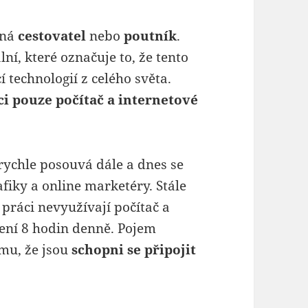
ená
cestovatel
nebo
poutník
.
ní, které označuje to, že tento
 technologií z celého světa.
ci pouze počítač a internetové
rychle posouvá dále a dnes se
fiky a online marketéry. Stále
é práci nevyužívají počítač a
jení 8 hodin denně. Pojem
mu, že jsou
schopni se připojit