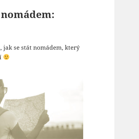
ím nomádem:
, jak se stát nomádem, který
ní