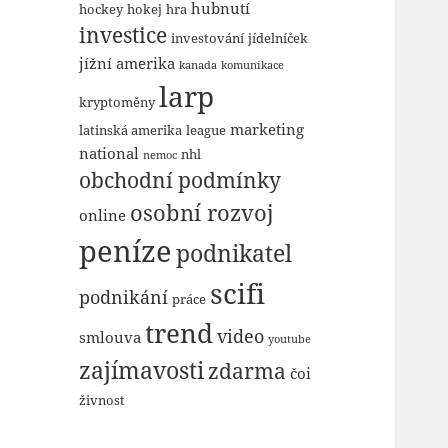
hubnutí
hockey
hokej
hra
investice
investování
jídelníček
jížní amerika
kanada
komunikace
larp
kryptoměny
marketing
latinská amerika
league
national
nhl
nemoc
obchodní podmínky
osobní rozvoj
online
peníze
podnikatel
scifi
podnikání
práce
trend
video
smlouva
youtube
zajímavosti
zdarma
čoi
živnost