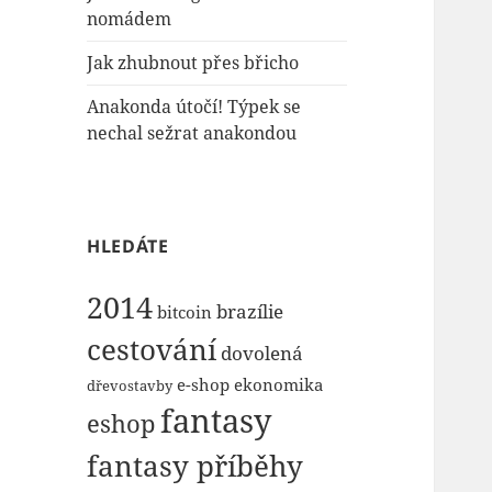
nomádem
Jak zhubnout přes břicho
Anakonda útočí! Týpek se
nechal sežrat anakondou
HLEDÁTE
2014
brazílie
bitcoin
cestování
dovolená
e-shop
ekonomika
dřevostavby
fantasy
eshop
fantasy příběhy