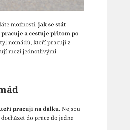
dáte možnosti,
jak se stát
o
pracuje a cestuje přitom po
tyl nomádů, kteří pracují z
ují mezi jednotlivými
omád
kteří pracují na dálku
. Nejsou
 docházet do práce do jedné