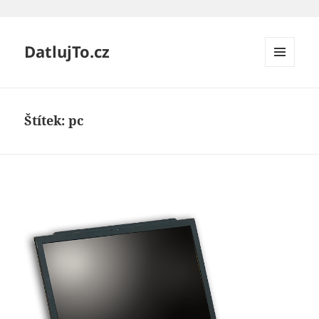
DatlujTo.cz
MENU
A
WIDGETY
Štítek:
pc