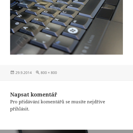
Publikováno:
Původní
29.9.2014
800 × 800
velikost:
Napsat komentář
Pro přidávání komentářů se musíte nejdříve
přihlásit
.