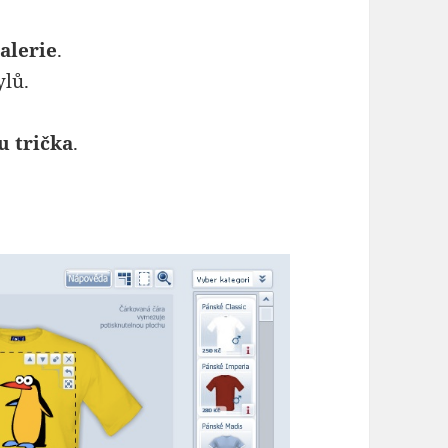
alerie
.
ylů.
u trička
.