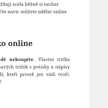
žňují zcela běžně si nechat
Vše navíc můžete udělat online
ko online
odě nekoupíte.
Vlastní trička
avých triček s potisky a nápisy
í, kteří prostě jen rádi tvoří.
!