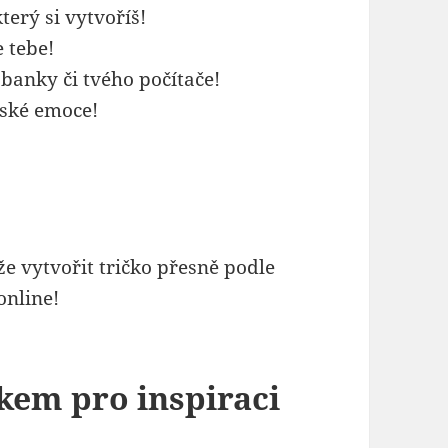
terý si vytvoříš!
e tebe!
abanky či tvého počítače!
idské emoce!
e vytvořit tričko přesně podle
online!
skem pro inspiraci