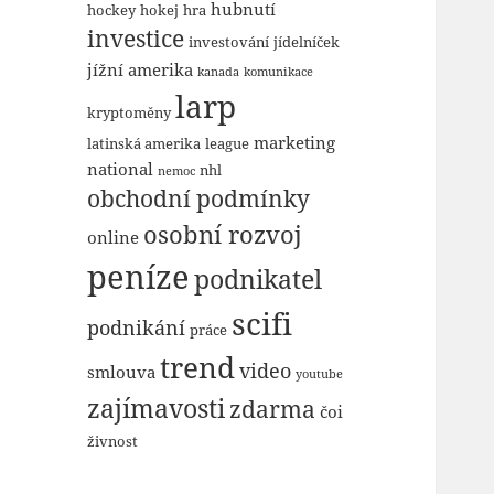
hubnutí
hockey
hokej
hra
investice
investování
jídelníček
jížní amerika
kanada
komunikace
larp
kryptoměny
marketing
latinská amerika
league
national
nhl
nemoc
obchodní podmínky
osobní rozvoj
online
peníze
podnikatel
scifi
podnikání
práce
trend
video
smlouva
youtube
zajímavosti
zdarma
čoi
živnost