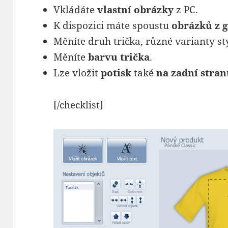
Vkládáte
vlastní obrázky
z PC.
K dispozici máte spoustu
obrázků z g
Měníte druh trička, různé varianty st
Měníte
barvu trička
.
Lze vložit
potisk
také
na
zadní stran
[/checklist]