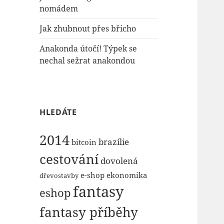
nomádem
Jak zhubnout přes břicho
Anakonda útočí! Týpek se
nechal sežrat anakondou
HLEDÁTE
2014
brazílie
bitcoin
cestování
dovolená
e-shop
ekonomika
dřevostavby
fantasy
eshop
fantasy příběhy