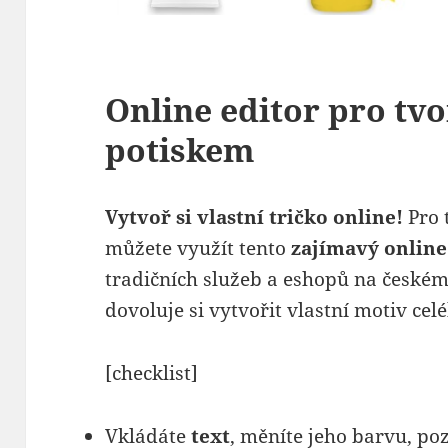
Online editor pro tvo
potiskem
Vytvoř si vlastní tričko online!
Pro 
můžete využít tento
zajímavý online
tradičních služeb a eshopů na českém 
dovoluje si vytvořit vlastní motiv celé
[checklist]
Vkládáte
text
, měníte jeho barvu, poz