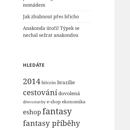
nomádem
Jak zhubnout přes břicho
Anakonda útočí! Týpek se
nechal sežrat anakondou
HLEDÁTE
2014
brazílie
bitcoin
cestování
dovolená
e-shop
ekonomika
dřevostavby
fantasy
eshop
fantasy příběhy