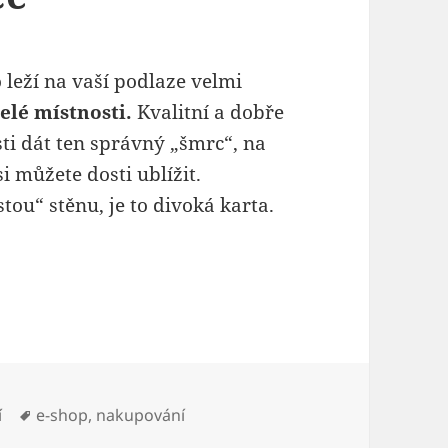
 leží na vaší podlaze velmi
elé místnosti.
Kvalitní a dobře
ti dát ten správný „šmrc“, na
můžete dosti ublížit.
ou“ stěnu, je to divoká karta.
y:
Štítky:
í
e-shop
,
nakupování