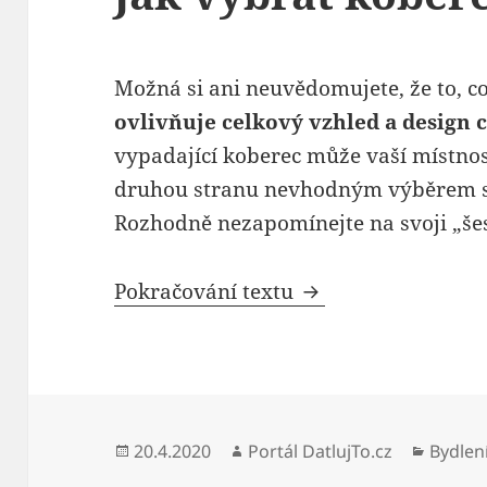
Možná si ani neuvědomujete, že to, co
ovlivňuje celkový vzhled a design c
vypadající koberec může vaší místnos
druhou stranu nevhodným výběrem si 
Rozhodně nezapomínejte na svoji „šest
Jak vybrat koberec
Pokračování textu
Publikováno:
Autor:
Rubrik
20.4.2020
Portál DatlujTo.cz
Bydlen