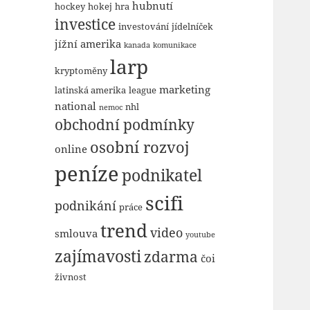
hubnutí
hockey
hokej
hra
investice
investování
jídelníček
jížní amerika
kanada
komunikace
larp
kryptoměny
marketing
latinská amerika
league
national
nhl
nemoc
obchodní podmínky
osobní rozvoj
online
peníze
podnikatel
scifi
podnikání
práce
trend
video
smlouva
youtube
zajímavosti
zdarma
čoi
živnost