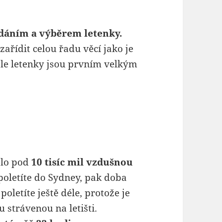
edáním a výběrem letenky.
ařídit celou řadu věcí jako je
ale letenky jsou prvním velkým
álo pod
10 tisíc mil vzdušnou
poletíte do Sydney, pak doba
oletíte ještě déle, protože je
 strávenou na letišti.