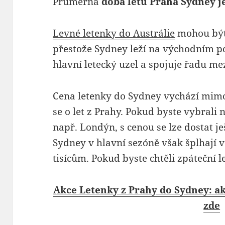
Průměrná
doba letu Praha Sydney j
Levné letenky do Austrálie
mohou být
přestože Sydney leží na východním pob
hlavní letecký uzel a spojuje řadu me
Cena letenky do Sydney vychází mimo 
se o let z Prahy. Pokud byste vybrali n
např. Londýn, s cenou se lze dostat je
Sydney v hlavní sezóně však šplhají v
tisícům. Pokud byste chtěli zpáteční l
Akce Letenky z Prahy do Sydney: akč
zde