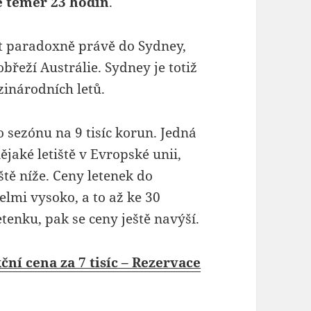
e téměř 23 hodin
.
 paradoxně právě do Sydney,
řeží Austrálie. Sydney je totiž
zinárodních letů.
sezónu na 9 tisíc korun. Jedná
ějaké letiště v Evropské unii,
ště níže. Ceny letenek do
elmi vysoko, a to až ke 30
etenku, pak se ceny ještě navýší.
ní cena za 7 tisíc – Rezervace