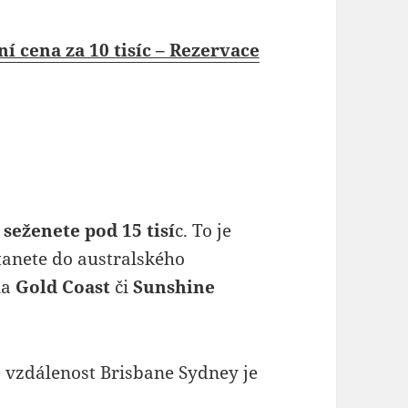
í cena za 10 tisíc – Rezervace
seženete pod 15 tisí
c. To je
stanete do australského
na
Gold Coast
či
Sunshine
 vzdálenost Brisbane Sydney je