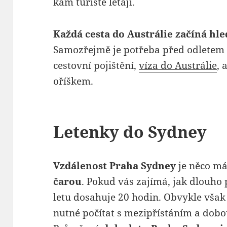
kam turisté létají.
Každá cesta do Austrálie začíná hl
Samozřejmě je potřeba před odletem z
cestovní pojištění,
víza do Austrálie
, 
oříškem.
Letenky do Sydney
Vzdálenost Praha Sydney
je něco m
čarou
. Pokud vás zajímá, jak dlouho 
letu dosahuje 20 hodin. Obvykle však p
nutné počítat s mezipřístáním a dobou