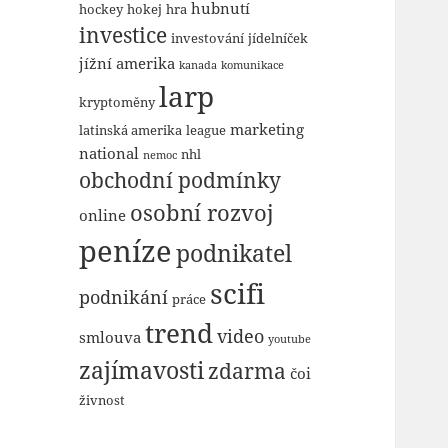
hubnutí
hockey
hokej
hra
investice
investování
jídelníček
jížní amerika
kanada
komunikace
larp
kryptoměny
marketing
latinská amerika
league
national
nhl
nemoc
obchodní podmínky
osobní rozvoj
online
peníze
podnikatel
scifi
podnikání
práce
trend
video
smlouva
youtube
zajímavosti
zdarma
čoi
živnost