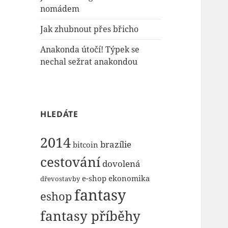
nomádem
Jak zhubnout přes břicho
Anakonda útočí! Týpek se
nechal sežrat anakondou
HLEDÁTE
2014
brazílie
bitcoin
cestování
dovolená
e-shop
ekonomika
dřevostavby
fantasy
eshop
fantasy příběhy