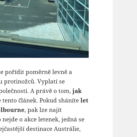
e pořídit poměrně levně a
 protinožců. Vyplatí se
polečností. A právě o tom,
jak
e tento článek. Pokud sháníte
let
elbourne
, pak lze najít
 nejde o akce letenek, jedná se
jčastější destinace Austrálie,