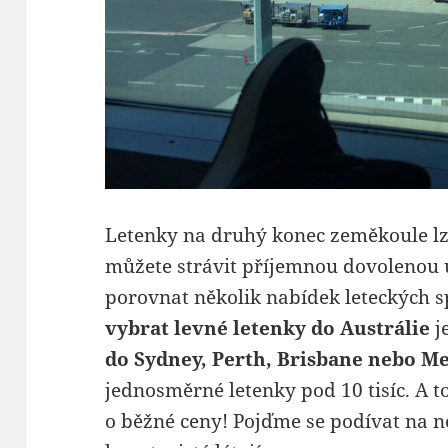
Letenky na druhý konec zeměkoule lz
můžete strávit příjemnou dovolenou u
porovnat několik nabídek leteckých s
vybrat levné letenky do Austrálie
j
do Sydney, Perth, Brisbane nebo M
jednosměrné letenky pod 10 tisíc. A to
o běžné ceny! Pojďme se podívat na ne