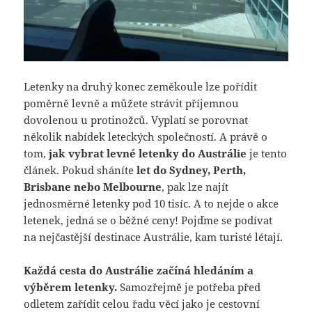
Letenky na druhý konec zeměkoule lze pořídit
poměrně levně a můžete strávit příjemnou
dovolenou u protinožců. Vyplatí se porovnat
několik nabídek leteckých společností. A právě o
tom,
jak vybrat levné letenky do Austrálie
je tento
článek. Pokud sháníte
let do Sydney, Perth,
Brisbane nebo Melbourne
, pak lze najít
jednosměrné letenky pod 10 tisíc. A to nejde o akce
letenek, jedná se o běžné ceny! Pojďme se podívat
na nejčastější destinace Austrálie, kam turisté létají.
Každá cesta do Austrálie začíná hledáním a
výběrem letenky.
Samozřejmě je potřeba před
odletem zařídit celou řadu věcí jako je cestovní