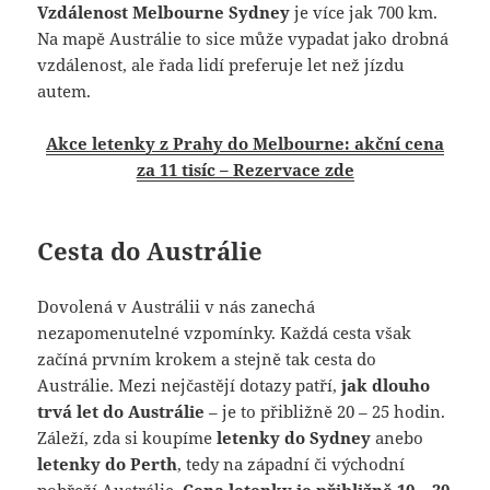
Vzdálenost Melbourne Sydney
je více jak 700 km.
Na mapě Austrálie to sice může vypadat jako drobná
vzdálenost, ale řada lidí preferuje let než jízdu
autem.
Akce letenky z Prahy do Melbourne: akční cena
za 11 tisíc – Rezervace zde
Cesta do Austrálie
Dovolená v Austrálii v nás zanechá
nezapomenutelné vzpomínky. Každá cesta však
začíná prvním krokem a stejně tak cesta do
Austrálie. Mezi nejčastějí dotazy patří,
jak dlouho
trvá let do Austrálie
– je to přibližně 20 – 25 hodin.
Záleží, zda si koupíme
letenky do Sydney
anebo
letenky do Perth
, tedy na západní či východní
pobřeží Austrálie.
Cena letenky je přibližně 10 – 30