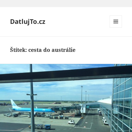
DatlujTo.cz
MENU
A
WIDGETY
Štítek:
cesta do austrálie