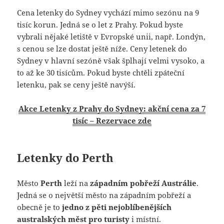
Cena letenky do Sydney vychází mimo sezónu na 9
tisíc korun. Jedná se o let z Prahy. Pokud byste
vybrali nějaké letiště v Evropské unii, např. Londýn,
s cenou se lze dostat ještě níže. Ceny letenek do
Sydney v hlavní sezóně však šplhají velmi vysoko, a
to až ke 30 tisícům. Pokud byste chtěli zpáteční
letenku, pak se ceny ještě navýší.
Akce Letenky z Prahy do Sydney: akční cena za 7
tisíc – Rezervace zde
Letenky do Perth
Město
Perth
leží na
západním pobřeží Austrálie
.
Jedná se o největší město na západním pobřeží a
obecně je to
jedno z pěti nejoblíbenějších
australských měst pro turisty
i místní.