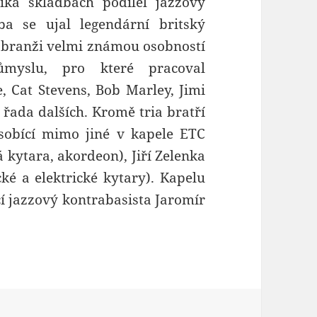
ika skladbách podílel jazzový
a se ujal legendární britský
í branži velmi známou osobností
myslu, pro které pracoval
, Cat Stevens, Bob Marley, Jimi
 řada dalších. Kromě tria bratří
sobící mimo jiné v kapele ETC
á kytara, akordeon), Jiří Zelenka
cké a elektrické kytary). Kapelu
cí jazzový kontrabasista Jaromír