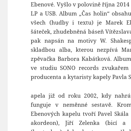
Ebenové. Vyšlo v polovině října 201
LP a USB. Album „Čas holin“ obsahu
všech (hudby i textu) je Marek 
šáteček, zhudebněná báseň Vítězslava
pak napsán na motivy W. Shakesp
skladbou alba, kterou nezpívá Mar
zpěvačka Barbora Kabátková. Album 
ve studiu SONO records zvukařem
producenta a kytaristy kapely Pavla S
apela již od roku 2002, kdy nahr
funguje v neměnné sestavě. Kro
Ebenových kapelu tvoří Pavel Skála (
akordeon), Jiří Zelenka (bicí 