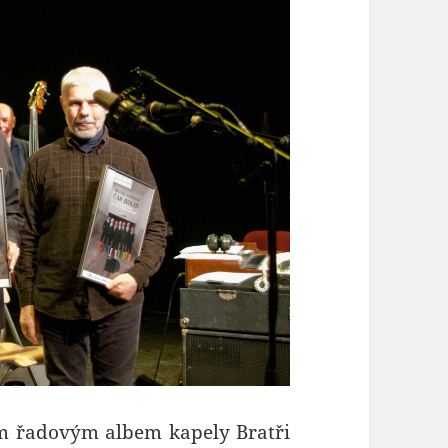
m řadovým albem kapely Bratři