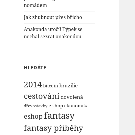
nomádem
Jak zhubnout přes břicho
Anakonda útočí! Týpek se
nechal sežrat anakondou
HLEDÁTE
2014
brazílie
bitcoin
cestování
dovolená
e-shop
ekonomika
dřevostavby
fantasy
eshop
fantasy příběhy