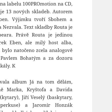
4 na labelu 100PROmotion na CD,
je 13 nových skladeb. Autorem
Eben. Výjimku tvoří Sbohem a
 Nezvala. Text skladby Routa je
eara. Právě Routa je jedinou
ek Eben, ale milý host alba,
bylo natočeno zcela analogově
 Pavlem Bohatým a za dozoru
kály. K
ávala album Já na tom dělám,
mě Marka, Kryštofa a Davida
kytary), Jiří Veselý (baskytary,
a perkuse) a Jaromír Honzák