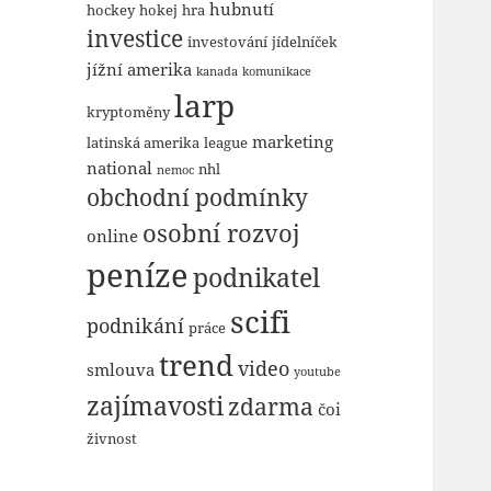
hubnutí
hockey
hokej
hra
investice
investování
jídelníček
jížní amerika
kanada
komunikace
larp
kryptoměny
marketing
latinská amerika
league
national
nhl
nemoc
obchodní podmínky
osobní rozvoj
online
peníze
podnikatel
scifi
podnikání
práce
trend
video
smlouva
youtube
zajímavosti
zdarma
čoi
živnost