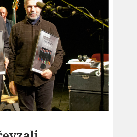
řevzali