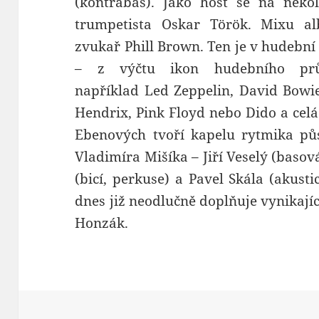
(kontrabas). Jako host se na někol
trumpetista Oskar Török. Mixu alb
zvukař Phill Brown. Ten je v hudebn
– z výčtu ikon hudebního prů
například Led Zeppelin, David Bowie
Hendrix, Pink Floyd nebo Dido a celá
Ebenových tvoří kapelu rytmika pů
Vladimíra Mišíka – Jiří Veselý (basov
(bicí, perkuse) a Pavel Skála (akusti
dnes již neodlučně doplňuje vynikají
Honzák.