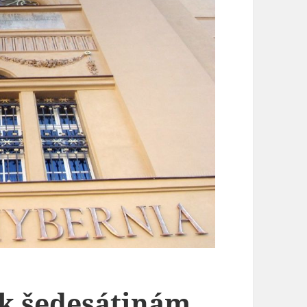
 k šedesátinám