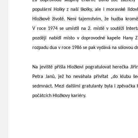
Za doprovodu skupiny Charlie Band zde zazněly 
populární Holky z naší školky, ale i moravské lido
Hložkově životě. Není tajemstvím, že hudba kroměř
V roce 1974 se umístil na 2. místě v soutěži Inter
později nabídl místo v doprovodné kapele Hany Z
rozpadu dua v roce 1986 se pak vydává na sólovou d
Na jeviště přišla Hložkovi pogratulovat herečka Jiři
Petra Janů, jež ho neváhala přivítat „do klubu š
sedmnáct. Mezi dalšími gratulanty byla i zpěvačka 
počátcích Hložkovy kariéry.