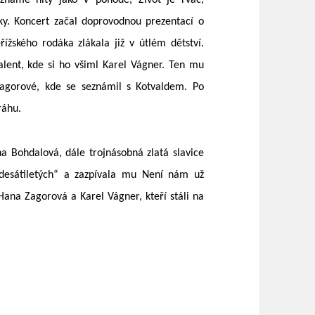
známé hity jako V pohodě, Život je rváč,
vky. Koncert začal doprovodnou prezentací o
ížského rodáka zlákala již v útlém dětství.
talent, kde si ho všiml Karel Vágner. Ten mu
agorové, kde se seznámil s Kotvaldem. Po
ráhu.
na Bohdalová, dále trojnásobná zlatá slavice
edesátiletých“ a zazpívala mu Není nám už
Hana Zagorová a Karel Vágner, kteří stáli na