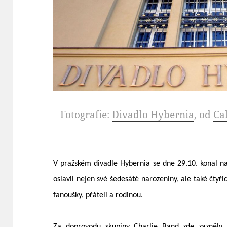
Fotografie:
Divadlo Hybernia
, od
Ca
V pražském divadle Hybernia se dne 29.10. konal na
oslavil nejen své šedesáté narozeniny, ale také čtyři
fanoušky, přáteli a rodinou.