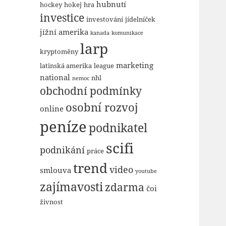
hubnutí
hockey
hokej
hra
investice
investování
jídelníček
jížní amerika
kanada
komunikace
larp
kryptoměny
marketing
latinská amerika
league
national
nhl
nemoc
obchodní podmínky
osobní rozvoj
online
peníze
podnikatel
scifi
podnikání
práce
trend
video
smlouva
youtube
zajímavosti
zdarma
čoi
živnost