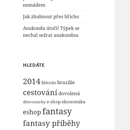
nomádem
Jak zhubnout přes břicho
Anakonda útočí! Týpek se
nechal sežrat anakondou
HLEDÁTE
2014
brazílie
bitcoin
cestování
dovolená
e-shop
ekonomika
dřevostavby
fantasy
eshop
fantasy příběhy