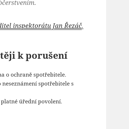
bčerstvením.
itel inspektorátu Jan Řezáč
.
těji k porušení
a o ochraně spotřebitele.
 neseznámení spotřebitele s
 platné úřední povolení.