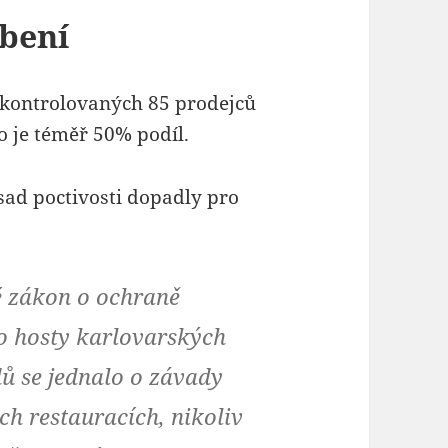
ybení
Z kontrolovaných 85 prodejců
To je téměř 50% podíl.
ad poctivosti dopadly pro
é zákon o ochraně
ro hosty karlovarských
adů se jednalo o závady
ch restauracích, nikoliv