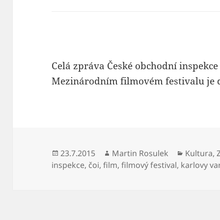
Celá zpráva České obchodní inspekce
Mezinárodním filmovém festivalu je
Publikováno:
Autor:
Rubriky:
23.7.2015
Martin Rosulek
Kultura
,
inspekce
,
čoi
,
film
,
filmový festival
,
karlovy va