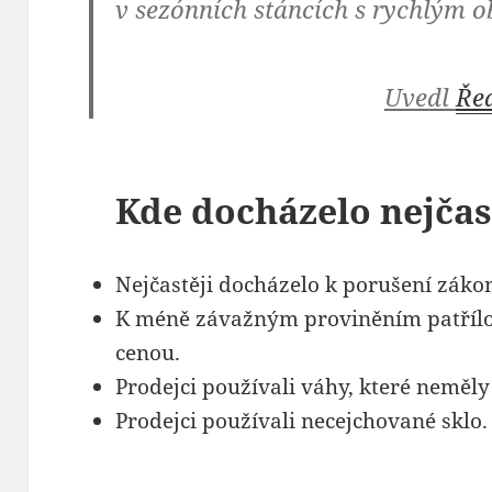
v sezónních stáncích s rychlým o
Uvedl
Řed
Kde docházelo nejčas
Nejčastěji docházelo k porušení zákon
K méně závažným proviněním patřílo
cenou.
Prodejci používali váhy, které neměly
Prodejci používali necejchované sklo.