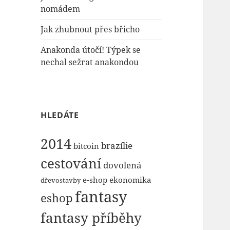
nomádem
Jak zhubnout přes břicho
Anakonda útočí! Týpek se
nechal sežrat anakondou
HLEDÁTE
2014
brazílie
bitcoin
cestování
dovolená
e-shop
ekonomika
dřevostavby
fantasy
eshop
fantasy příběhy