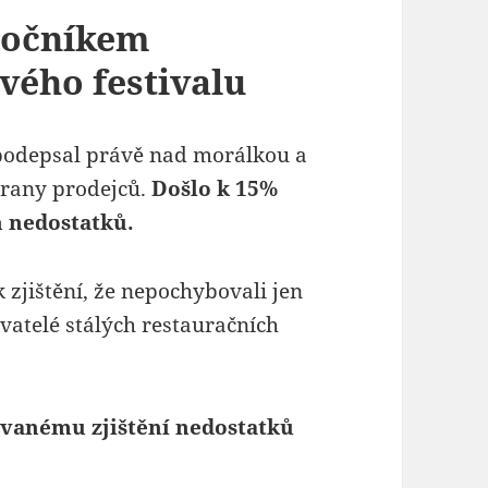
ročníkem
vého festivalu
 podepsal právě nad morálkou a
trany prodejců.
Došlo k 15%
h nedostatků.
 zjištění, že nepochybovali jen
vatelé stálých restauračních
vanému zjištění nedostatků