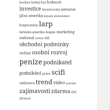
hubnutí
hockey
hokej
hra
investice
investování
jídelníček
jížní amerika
kanada
komunikace
larp
kryptoměny
marketing
latinská amerika
league
national
nhl
nemoc
obchodní podmínky
osobní rozvoj
online
peníze
podnikatel
scifi
podnikání
práce
trend
video
smlouva
youtube
zajímavosti
zdarma
čoi
živnost