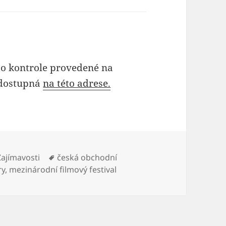
 o kontrole provedené na
 dostupná
na této adrese.
Štítky:
Zajímavosti
česká obchodní
ry
,
mezinárodní filmový festival