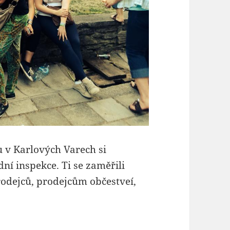
u v Karlových Varech si
ní inspekce. Ti se zaměřili
odejců, prodejcům občestveí,