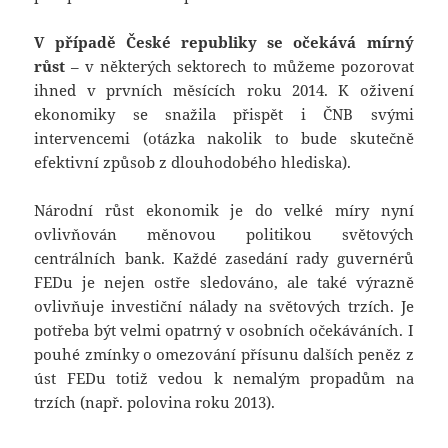
V případě České republiky se očekává mírný
růst
– v některých sektorech to můžeme pozorovat
ihned v prvních měsících roku 2014. K oživení
ekonomiky se snažila přispět i ČNB svými
intervencemi (otázka nakolik to bude skutečně
efektivní způsob z dlouhodobého hlediska).
Národní růst ekonomik je do velké míry nyní
ovlivňován měnovou politikou světových
centrálních bank. Každé zasedání rady guvernérů
FEDu je nejen ostře sledováno, ale také výrazně
ovlivňuje investiční nálady na světových trzích. Je
potřeba být velmi opatrný v osobních očekáváních. I
pouhé zmínky o omezování přísunu dalších peněz z
úst FEDu totiž vedou k nemalým propadům na
trzích (např. polovina roku 2013).