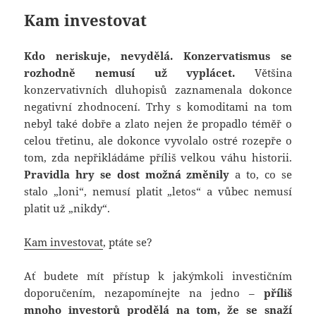
Kam investovat
Kdo neriskuje, nevydělá. Konzervatismus se
rozhodně nemusí už vyplácet.
Většina
konzervativních dluhopisů zaznamenala dokonce
negativní zhodnocení. Trhy s komoditami na tom
nebyl také dobře a zlato nejen že propadlo téměř o
celou třetinu, ale dokonce vyvolalo ostré rozepře o
tom, zda nepřikládáme příliš velkou váhu historii.
Pravidla hry se dost možná změnily
a to, co se
stalo „loni“, nemusí platit „letos“ a vůbec nemusí
platit už „nikdy“.
Kam investovat
, ptáte se?
Ať budete mít přístup k jakýmkoli investičním
doporučením, nezapomínejte na jedno –
příliš
mnoho investorů prodělá na tom, že se snaží