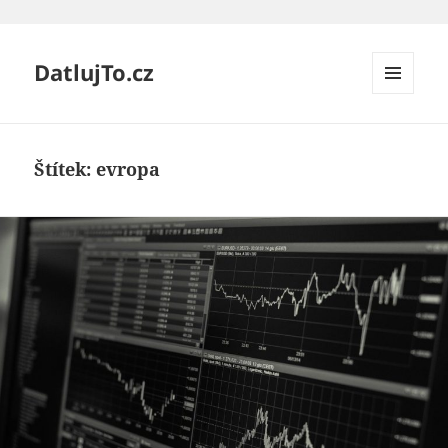
DatlujTo.cz
MENU
A
WIDGETY
Štítek:
evropa