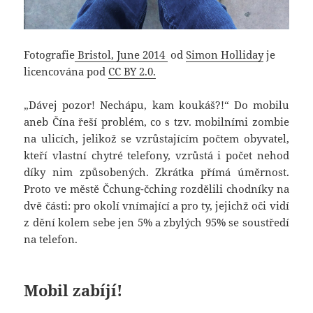
Fotografie
Bristol, June 2014
od
Simon Holliday
je
licencována pod
CC BY 2.0.
„Dávej pozor! Nechápu, kam koukáš?!“ Do mobilu
aneb Čína řeší problém, co s tzv. mobilními zombie
na ulicích, jelikož se vzrůstajícím počtem obyvatel,
kteří vlastní chytré telefony, vzrůstá i počet nehod
díky nim způsobených. Zkrátka přímá úměrnost.
Proto ve městě Čchung-čching rozdělili chodníky na
dvě části: pro okolí vnímající a pro ty, jejichž oči vidí
z dění kolem sebe jen 5% a zbylých 95% se soustředí
na telefon.
Mobil zabíjí!