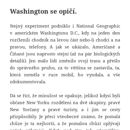
Washington se opičí.
Stejný experiment podniklo i National Geographic
v americkém Washingtonu D.C., kdy na jeden den
rozčlenili chodník na levou část nebo-li chodci a na
pravou, telefony. A jak se ukázalo, Američané a
Číňané jsou naprosto stejní (až na pár biologických
detailů). Jen málo lidí změnilo svoji trasu a přešlo
do správného pruhu, za to většina se zastavila, ta,
která neměla v ruce mobil, ho vyndala, a vše
zdokumentovala.
Dá se říct, že minulost se opakuje, jelikož kdysi byli
občané New Yorku rozděleni na dvě skupiny, pravé
New Yorčany a pravé turisty, a i jim se cesty
přizpůsobily. Je přeci všeobecně známo, že pomalá
chůze je ta nejhorší, a že pomalou chůzí oplývají