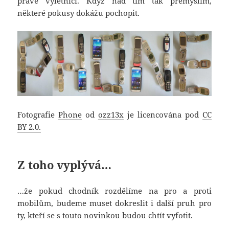
právě výletníci. Když nad tím tak přemýšlím,
některé pokusy dokážu pochopit.
Fotografie
Phone
od
ozz13x
je licencována pod
CC
BY 2.0.
Z toho vyplývá…
…že pokud chodník rozdělíme na pro a proti
mobilům, budeme muset dokreslit i další pruh pro
ty, kteří se s touto novinkou budou chtít vyfotit.