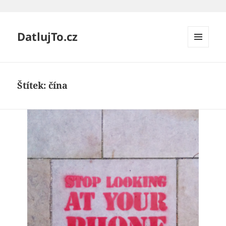
DatlujTo.cz
MENU
A
WIDGETY
Štítek:
čína