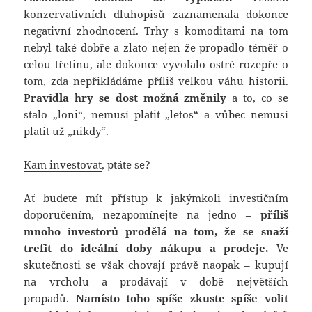
konzervativních dluhopisů zaznamenala dokonce
negativní zhodnocení. Trhy s komoditami na tom
nebyl také dobře a zlato nejen že propadlo téměř o
celou třetinu, ale dokonce vyvolalo ostré rozepře o
tom, zda nepřikládáme příliš velkou váhu historii.
Pravidla hry se dost možná změnily
a to, co se
stalo „loni“, nemusí platit „letos“ a vůbec nemusí
platit už „nikdy“.
Kam investovat
, ptáte se?
Ať budete mít přístup k jakýmkoli investičním
doporučením, nezapomínejte na jedno –
příliš
mnoho investorů prodělá na tom, že se snaží
trefit do ideální doby nákupu a prodeje.
Ve
skutečnosti se však chovají právě naopak – kupují
na vrcholu a prodávají v době největších
propadů.
Namísto toho spíše zkuste spíše volit