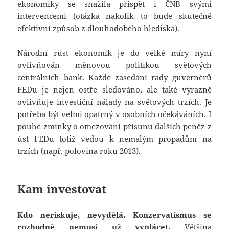
ekonomiky se snažila přispět i ČNB svými
intervencemi (otázka nakolik to bude skutečně
efektivní způsob z dlouhodobého hlediska).
Národní růst ekonomik je do velké míry nyní
ovlivňován měnovou politikou světových
centrálních bank. Každé zasedání rady guvernérů
FEDu je nejen ostře sledováno, ale také výrazně
ovlivňuje investiční nálady na světových trzích. Je
potřeba být velmi opatrný v osobních očekáváních. I
pouhé zmínky o omezování přísunu dalších peněz z
úst FEDu totiž vedou k nemalým propadům na
trzích (např. polovina roku 2013).
Kam investovat
Kdo neriskuje, nevydělá. Konzervatismus se
rozhodně nemusí už vyplácet.
Většina