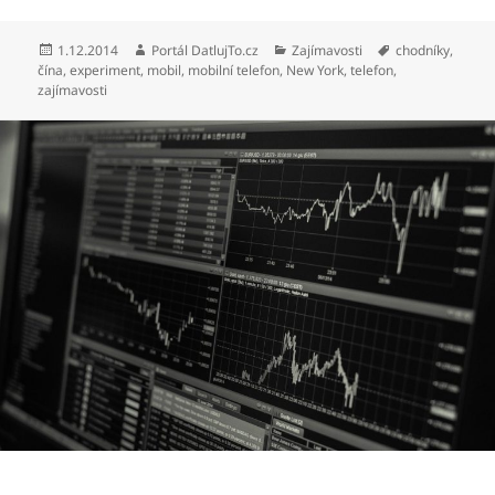
Publikováno:
Autor:
Rubriky:
Štítky:
1.12.2014
Portál DatlujTo.cz
Zajímavosti
chodníky
,
čína
,
experiment
,
mobil
,
mobilní telefon
,
New York
,
telefon
,
zajímavosti