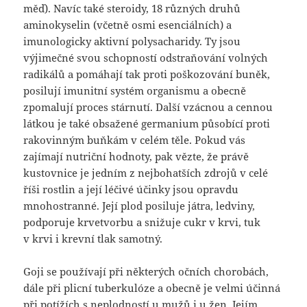
měď). Navíc také steroidy, 18 různých druhů
aminokyselin (včetně osmi esenciálních) a
imunologicky aktivní polysacharidy. Ty jsou
výjimečné svou schopností odstraňování volných
radikálů a pomáhají tak proti poškozování buněk,
posilují imunitní systém organismu a obecně
zpomalují proces stárnutí. Další vzácnou a cennou
látkou je také obsažené germanium působící proti
rakovinným buňkám v celém těle. Pokud vás
zajímají nutriční hodnoty, pak vězte, že právě
kustovnice je jedním z nejbohatších zdrojů v celé
říši rostlin a její léčivé účinky jsou opravdu
mnohostranné. Její plod posiluje játra, ledviny,
podporuje krvetvorbu a snižuje cukr v krvi, tuk
v krvi i krevní tlak samotný.
Goji se používají při některých očních chorobách,
dále při plicní tuberkulóze a obecně je velmi účinná
při potížích s neplodností u mužů i u žen. Jejím