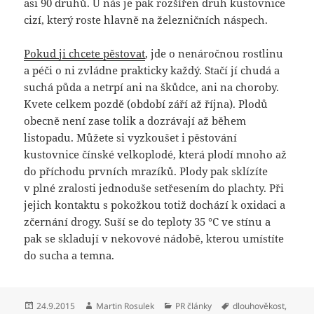
asi 90 druhů. U nás je pak rozšířen druh kustovnice
cizí, který roste hlavně na železničních náspech.
Pokud ji chcete pěstovat
, jde o nenáročnou rostlinu
a péči o ni zvládne prakticky každý. Stačí jí chudá a
suchá půda a netrpí ani na škůdce, ani na choroby.
Kvete celkem pozdě (období září až října). Plodů
obecně není zase tolik a dozrávají až během
listopadu. Můžete si vyzkoušet i pěstování
kustovnice čínské velkoplodé, která plodí mnoho až
do příchodu prvních mrazíků. Plody pak sklízíte
v plné zralosti jednoduše setřesením do plachty. Při
jejich kontaktu s pokožkou totiž dochází k oxidaci a
zčernání drogy. Suší se do teploty 35 °C ve stínu a
pak se skladují v nekovové nádobě, kterou umístíte
do sucha a temna.
Publikováno:
Autor:
Rubriky:
Štítky:
24.9.2015
Martin Rosulek
PR články
dlouhověkost
,