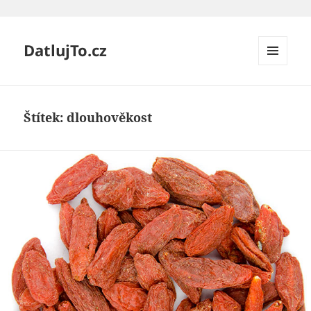
DatlujTo.cz
MENU
A
WIDGETY
Štítek:
dlouhověkost