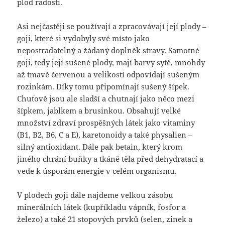
plod radosti.
Asi nejčastěji se používají a zpracovávají její plody –
goji, které si vydobyly své místo jako
nepostradatelný a žádaný doplněk stravy. Samotné
goji, tedy její sušené plody, mají barvy sytě, mnohdy
až tmavě červenou a velikostí odpovídají sušeným
rozinkám. Díky tomu připomínají sušený šípek.
Chuťově jsou ale sladší a chutnají jako něco mezi
šípkem, jablkem a brusinkou. Obsahují velké
množství zdraví prospěšných látek jako vitaminy
(B1, B2, B6, C a E), karetonoidy a také physalien –
silný antioxidant. Dále pak betain, který krom
jiného chrání buňky a tkáně těla před dehydratací a
vede k úsporám energie v celém organismu.
V plodech goji dále najdeme velkou zásobu
minerálních látek (kupříkladu vápník, fosfor a
železo) a také 21 stopových prvků (selen, zinek a