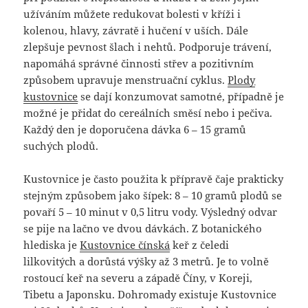
užíváním můžete redukovat bolesti v kříži i
kolenou, hlavy, závratě i hučení v uších. Dále
zlepšuje pevnost šlach i nehtů. Podporuje trávení,
napomáhá správné činnosti střev a pozitivním
způsobem upravuje menstruační cyklus.
Plody
kustovnice
se dají konzumovat samotné, případně je
možné je přidat do cereálních směsí nebo i pečiva.
Každý den je doporučena dávka 6 – 15 gramů
suchých plodů.
Kustovnice je často použita k přípravě čaje prakticky
stejným způsobem jako šípek: 8 – 10 gramů plodů se
povaří 5 – 10 minut v 0,5 litru vody. Výsledný odvar
se pije na lačno ve dvou dávkách. Z botanického
hlediska je
Kustovnice čínská
keř z čeledi
lilkovitých a dorůstá výšky až 3 metrů. Je to volně
rostoucí keř na severu a západě Číny, v Koreji,
Tibetu a Japonsku. Dohromady existuje Kustovnice