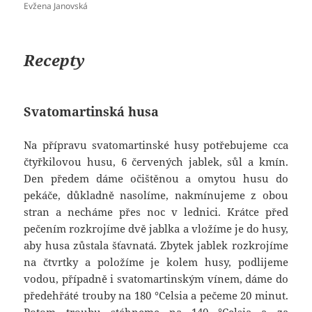
Evžena Janovská
Recepty
Svatomartinská husa
Na přípravu svatomartinské husy potřebujeme cca
čtyřkilovou husu, 6 červených jablek, sůl a kmín.
Den předem dáme očištěnou a omytou husu do
pekáče, důkladně nasolíme, nakmínujeme z obou
stran a necháme přes noc v lednici. Krátce před
pečením rozkrojíme dvě jablka a vložíme je do husy,
aby husa zůstala šťavnatá. Zbytek jablek rozkrojíme
na čtvrtky a položíme je kolem husy, podlijeme
vodou, případně i svatomartinským vínem, dáme do
předehřáté trouby na 180 °Celsia a pečeme 20 minut.