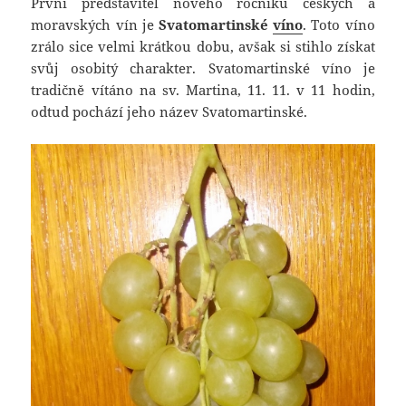
První představitel nového ročníku českých a
moravských vín je
Svatomartinské
víno
. Toto víno
zrálo sice velmi krátkou dobu, avšak si stihlo získat
svůj osobitý charakter. Svatomartinské víno je
tradičně vítáno na sv. Martina, 11. 11. v 11 hodin,
odtud pochází jeho název Svatomartinské.