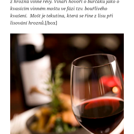
z hroznů vinné révy. Vinaři hovoří o burčáku jako o
kvasícím vinném moštu ve fázi tzv. bouřlivého
kvašení. Mošt je tekutina, která se řine z lisu při
lisování hroznů
.[/box]