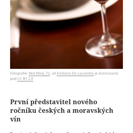
Fotografie:
Red Wine_72
, od
Emiliano De Laurentiis
je licencovaná
pod
CC BY 2.0
První představitel nového
ročníku českých a moravských
vín