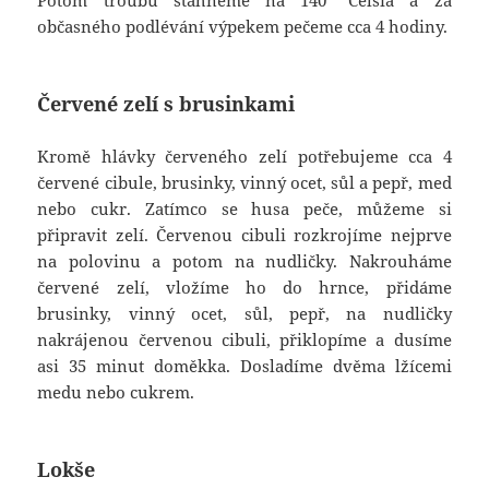
Potom troubu stáhneme na 140 °Celsia a za
občasného podlévání výpekem pečeme cca 4 hodiny.
Červené zelí s brusinkami
Kromě hlávky červeného zelí potřebujeme cca 4
červené cibule, brusinky, vinný ocet, sůl a pepř, med
nebo cukr. Zatímco se husa peče, můžeme si
připravit zelí. Červenou cibuli rozkrojíme nejprve
na polovinu a potom na nudličky. Nakrouháme
červené zelí, vložíme ho do hrnce, přidáme
brusinky, vinný ocet, sůl, pepř, na nudličky
nakrájenou červenou cibuli, přiklopíme a dusíme
asi 35 minut doměkka. Dosladíme dvěma lžícemi
medu nebo cukrem.
Lokše