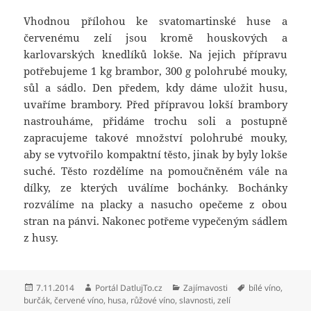
Vhodnou přílohou ke svatomartinské huse a
červenému zelí jsou kromě houskových a
karlovarských knedlíků lokše. Na jejich přípravu
potřebujeme 1 kg brambor, 300 g polohrubé mouky,
sůl a sádlo. Den předem, kdy dáme uložit husu,
uvaříme brambory. Před přípravou lokší brambory
nastrouháme, přidáme trochu soli a postupně
zapracujeme takové množství polohrubé mouky,
aby se vytvořilo kompaktní těsto, jinak by byly lokše
suché. Těsto rozdělíme na pomoučněném vále na
dílky, ze kterých uválíme bochánky. Bochánky
rozválíme na placky a nasucho opečeme z obou
stran na pánvi. Nakonec potřeme vypečeným sádlem
z husy.
Publikováno:
Autor:
Rubriky:
Štítky:
7.11.2014
Portál DatlujTo.cz
Zajímavosti
bílé víno
,
burčák
,
červené víno
,
husa
,
růžové víno
,
slavnosti
,
zelí