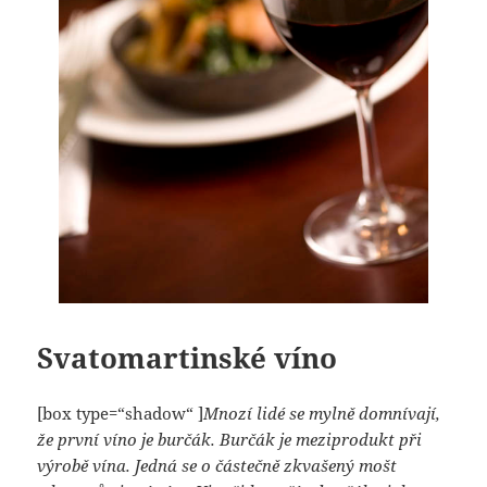
Svatomartinské víno
[box type=“shadow“ ]
Mnozí lidé se mylně domnívají,
že první víno je burčák. Burčák je meziprodukt při
výrobě vína. Jedná se o částečně zkvašený mošt