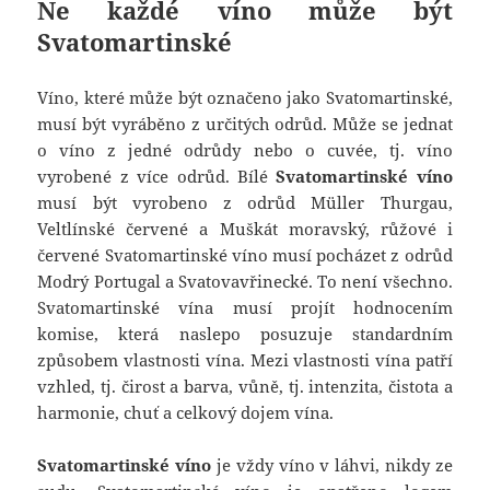
Ne každé víno může být
Svatomartinské
Víno, které může být označeno jako Svatomartinské,
musí být vyráběno z určitých odrůd. Může se jednat
o víno z jedné odrůdy nebo o cuvée, tj. víno
vyrobené z více odrůd. Bílé
Svatomartinské víno
musí být vyrobeno z odrůd Müller Thurgau,
Veltlínské červené a Muškát moravský, růžové i
červené Svatomartinské víno musí pocházet z odrůd
Modrý Portugal a Svatovavřinecké. To není všechno.
Svatomartinské vína musí projít hodnocením
komise, která naslepo posuzuje standardním
způsobem vlastnosti vína. Mezi vlastnosti vína patří
vzhled, tj. čirost a barva, vůně, tj. intenzita, čistota a
harmonie, chuť a celkový dojem vína.
Svatomartinské víno
je vždy víno v láhvi, nikdy ze