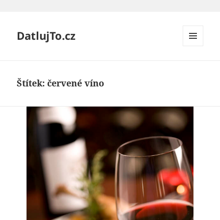
DatlujTo.cz
MENU
A
WIDGETY
Štítek:
červené víno