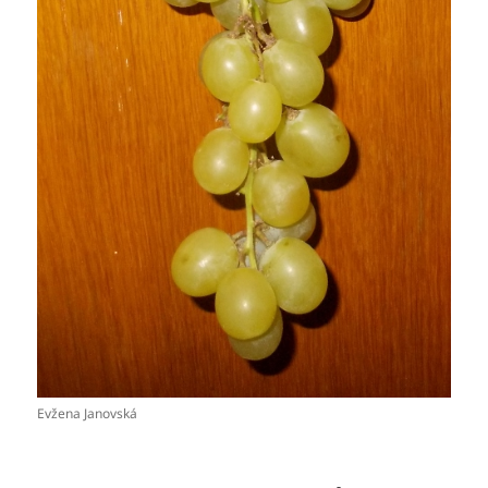
Evžena Janovská