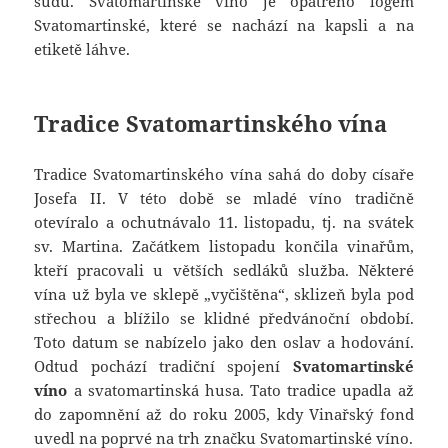
sudu. Svatomartinské víno je opatřeno logem
Svatomartinské, které se nachází na kapsli a na
etiketě láhve.
Tradice Svatomartinského vína
Tradice Svatomartinského vína sahá do doby císaře
Josefa II. V této době se mladé víno tradičně
otevíralo a ochutnávalo 11. listopadu, tj. na svátek
sv. Martina. Začátkem listopadu končila vinařům,
kteří pracovali u větších sedláků služba. Některé
vína už byla ve sklepě „vyčištěna“, sklizeň byla pod
střechou a blížilo se klidné předvánoční období.
Toto datum se nabízelo jako den oslav a hodování.
Odtud pochází tradiční spojení
Svatomartinské
víno
a svatomartinská husa. Tato tradice upadla až
do zapomnění až do roku 2005, kdy Vinařský fond
uvedl na poprvé na trh značku Svatomartinské víno.