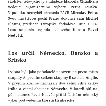
školství, tělovýchovy a mládeže
Marcela Chládka
a
vedoucí organizačního výboru
Petra Fouska
.
V publiku nechyběl předseda FAČR
Miroslav Pelta
.
Svou návštěvou poctil Prahu dokonce sám
Michel
Platini
, předseda Evropské fotbalové unie UEFA.
Losu se ujala legenda světového fotbalu
Pavel
Nedvěd
.
Los určil Německo, Dánsko a
Srbsko
Lvíčata byli jako pořadatelé nasazeni na první místo
skupiny A, prvním celkem skupiny B se stala
Anglie
.
V prvním koši se nacházely dva velmi silné celky-
Itálie
a všemi obávané
Německo
. V loterii půl na
půl nakonec Pavel Nedvěd přiřkl Čechům německý
výběr pod vedením
Horsta Hrubesche
.