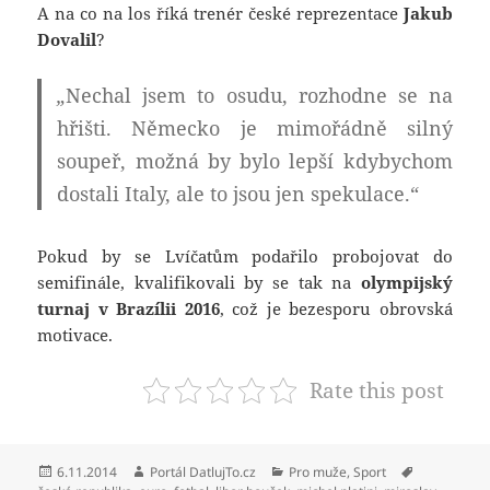
A na co na los říká trenér české reprezentace
Jakub
Dovalil
?
„
Nechal jsem to osudu, rozhodne se na
hřišti. Německo je mimořádně silný
soupeř, možná by bylo lepší kdybychom
dostali Italy, ale to jsou jen spekulace.“
Pokud by se Lvíčatům podařilo probojovat do
semifinále, kvalifikovali by se tak na
olympijský
turnaj v Brazílii 2016
, což je bezesporu obrovská
motivace.
Rate this post
Publikováno:
Autor:
Rubriky:
Štítky:
6.11.2014
Portál DatlujTo.cz
Pro muže
,
Sport