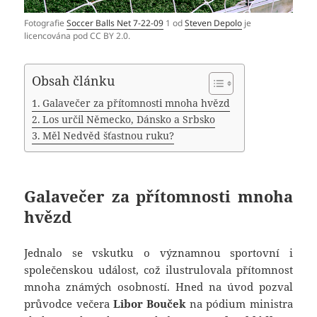
Fotografie
Soccer Balls Net 7-22-09
1 od
Steven Depolo
je
licencována pod CC BY 2.0.
Obsah článku
Galavečer za přítomnosti mnoha hvězd
Los určil Německo, Dánsko a Srbsko
Měl Nedvěd šťastnou ruku?
Galavečer za přítomnosti mnoha
hvězd
Jednalo se vskutku o významnou sportovní i
společenskou událost, což ilustrulovala přítomnost
mnoha známých osobností. Hned na úvod pozval
průvodce večera
Libor Bouček
na pódium ministra