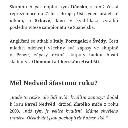
Skupinu A pak doplnil tým
Dánska
, s nímž česká
reprezentace do 21 let sehraje příští týden přátelské
utkání, a
Srbové
, kteří v kvalifikaci vyřadili
poslední vítěze šampionátu ze Španělska.
Angličani se utkají s
Italy, Portugalci
a
Švédy
. Čeští
mladíci odehrají všechny své zápasy ve skupině
v
Praze
, zápasy druhé skupiny budou hostit
stadiony v
Olomouci
a
Uherském Hradišti
.
Měl Nedvěd šťastnou ruku?
„Bude to těžké, ale lidi uvidí kvalitní zápasy,“
dodal
k losu
Pavel Nedvěd
, držitel
Zlatého míče
z roku
2003,
„náš tým je velice kvalitní. Máme skvělého
trenéra. Očekávání jsou pochopitelně obrovská.“