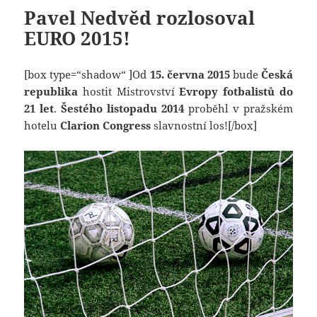
Pavel Nedvěd rozlosoval
EURO 2015!
[box type=“shadow“ ]Od
15. června 2015
bude
Česká
republika
hostit Mistrovství
Evropy fotbalistů do
21 let
.
Šestého listopadu 2014
proběhl v pražském
hotelu
Clarion Congress
slavnostní los![/box]