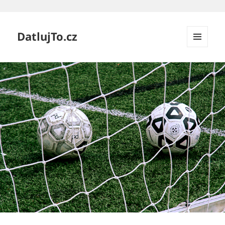
DatlujTo.cz
MENU
A
WIDGETY