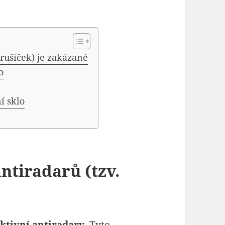
 rušiček) je zakázané
o
í sklo
ntiradarů (tzv.
ktivní antiradary
. Tyto