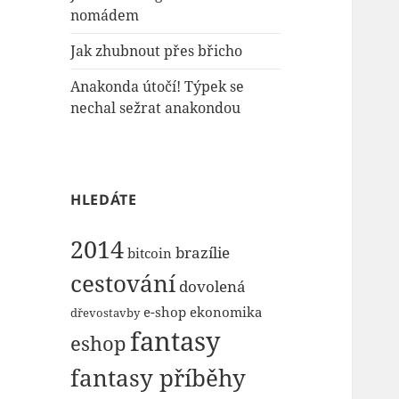
nomádem
Jak zhubnout přes břicho
Anakonda útočí! Týpek se
nechal sežrat anakondou
HLEDÁTE
2014
brazílie
bitcoin
cestování
dovolená
e-shop
ekonomika
dřevostavby
fantasy
eshop
fantasy příběhy