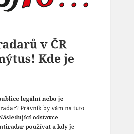
iradarů v ČR
mýtus! Kde je
ublice legální nebo je
iradar? Právník by vám na tuto
Následující odstavce
ntiradar používat a kdy je