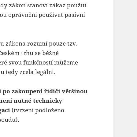
edy zákon stanoví zákaz použití
jsou oprávněni používat pasivní
lu zákona rozumí pouze tzv.
 českém trhu se běžně
teré svou funkčností můžeme
u tedy zcela legální.
i po zakoupení řidiči většinou
 není nutné technicky
gaci
(tvrzení podloženo
soudu).