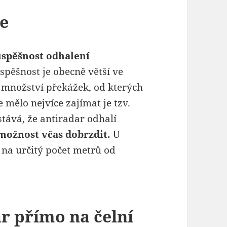
če
úspěšnost odhalení
 úspěšnost je obecně větší ve
 množství překážek, od kterých
 mělo nejvíce zajímat je tzv.
 stává, že antiradar odhalí
možnost včas dobrzdit.
U
 na určitý počet metrů od
r přímo na čelní