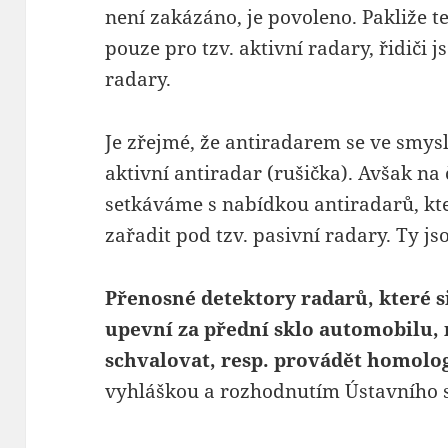
není zakázáno, je povoleno. Pakliže t
pouze pro tzv. aktivní radary, řidiči 
radary.
Je zřejmé, že antiradarem se ve smys
aktivní antiradar (rušička). Avšak na
setkáváme s nabídkou antiradarů, k
zařadit pod tzv. pasivní radary. Ty jso
Přenosné detektory radarů, které s
upevní za přední sklo automobilu,
schvalovat, resp. provádět homolo
vyhláškou a rozhodnutím Ústavního 