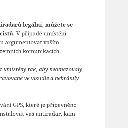
tiradarů legální, můžete se
cistů.
V případě umístění
hou argumentovat vaším
ozemních komunikacích.
ýt umístěny tak, aby neomezovaly
ravované ve vozidle a nebránily
vání GPS, které je připevněno
instalovat váš antiradar, kam