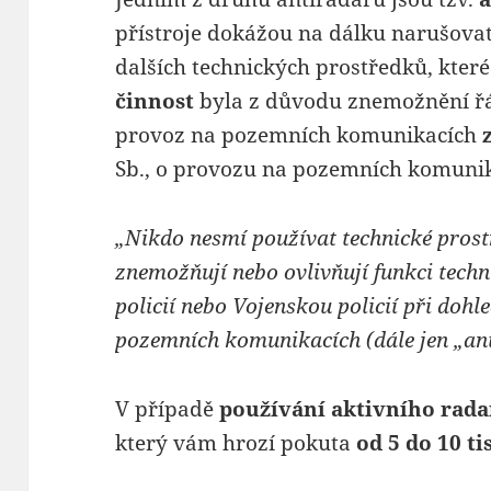
přístroje dokážou na dálku narušova
dalších technických prostředků, které
činnost
byla z důvodu znemožnění řá
provoz na pozemních komunikacích
Sb., o provozu na pozemních komunik
„Nikdo nesmí používat technické prostř
znemožňují nebo ovlivňují funkci tech
policií nebo Vojenskou policií při doh
pozemních komunikacích (dále jen „ant
V případě
používání aktivního rad
který vám hrozí pokuta
od 5 do 10 ti