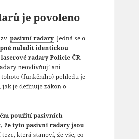
darů je povoleno
tzv.
pasivní radary
. Jedná se o
opné naladit identickou
a laserové radary Policie ČR
.
adary neovlivňují ani
 tohoto (funkčního) pohledu je
 jak je definuje zákon o
ém použití pasivních
 že tyto pasivní radary jsou
eze, která stanoví, že vše, co