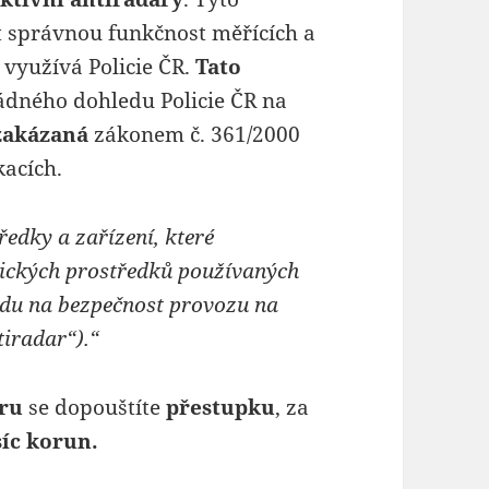
t správnou funkčnost měřících a
 využívá Policie ČR.
Tato
dného dohledu Policie ČR na
zakázaná
zákonem č. 361/2000
acích.
edky a zařízení, které
nických prostředků používaných
ledu na bezpečnost provozu na
iradar“).“
aru
se dopouštíte
přestupku
, za
síc korun.