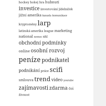
hubnutí
hockey
hokej
hra
investice
investování
jídelníček
jížní amerika
kanada
komunikace
larp
kryptoměny
marketing
latinská amerika
league
national
nhl
nemoc
obchodní podmínky
osobní rozvoj
online
peníze
podnikatel
scifi
podnikání
práce
trend
video
smlouva
youtube
zajímavosti
zdarma
čoi
živnost