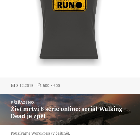
Publikováno:
Původní
8.12.2015
600 × 600
velikost:
Navigace
PŘIŘAZENO:
pro
Živí mrtví 6 série online: seriál Walking
příspěvek
Dead je zpět
Používáme WordPress (v češtině).