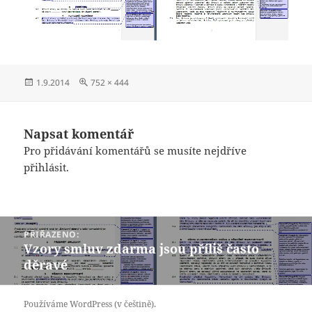
Publikováno:
Původní
1.9.2014
752 × 444
velikost:
Napsat komentář
Pro přidávání komentářů se musíte nejdříve
přihlásit
.
Navigace
PŘIŘAZENO:
pro
Vzory smluv zdarma jsou příliš často
příspěvek
děravé
Používáme WordPress (v češtině).