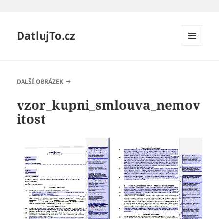
DatlujTo.cz
MENU
A
WIDGETY
DALŠÍ OBRÁZEK
vzor_kupni_smlouva_nemov
itost