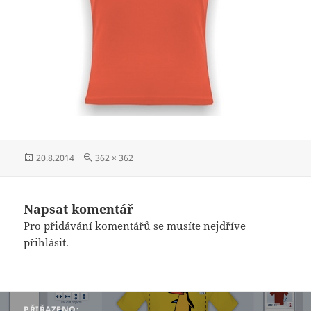
Publikováno:
Původní
20.8.2014
362 × 362
velikost:
Napsat komentář
Pro přidávání komentářů se musíte nejdříve
přihlásit
.
Navigace
PŘIŘAZENO: