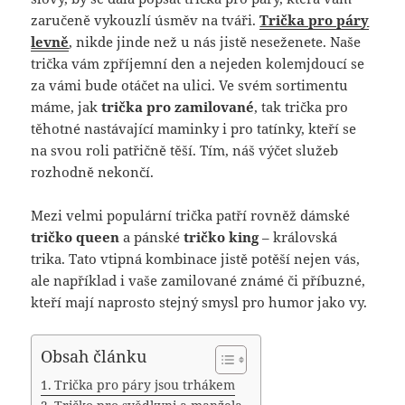
zaručeně vykouzlí úsměv na tváři.
Trička pro páry
levně
, nikde jinde než u nás jistě neseženete. Naše
trička vám zpříjemní den a nejeden kolemjdoucí se
za vámi bude otáčet na ulici. Ve svém sortimentu
máme, jak
trička pro zamilované
, tak trička pro
těhotné nastávající maminky i pro tatínky, kteří se
na svou roli patřičně těší. Tím, náš výčet služeb
rozhodně nekončí.
Mezi velmi populární trička patří rovněž dámské
tričko queen
a pánské
tričko
king
– královská
trika. Tato vtipná kombinace jistě potěší nejen vás,
ale například i vaše zamilované známé či příbuzné,
kteří mají naprosto stejný smysl pro humor jako vy.
Obsah článku
Trička pro páry jsou trhákem