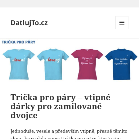
DatlujTo.cz
MENU
A
WIDGETY
Trička pro páry – vtipné
dárky pro zamilované
dvojce
Jednoduše, vesele a především vtipně, přesně těmito
slovy, by se dala popsat trička pro páry, která vám