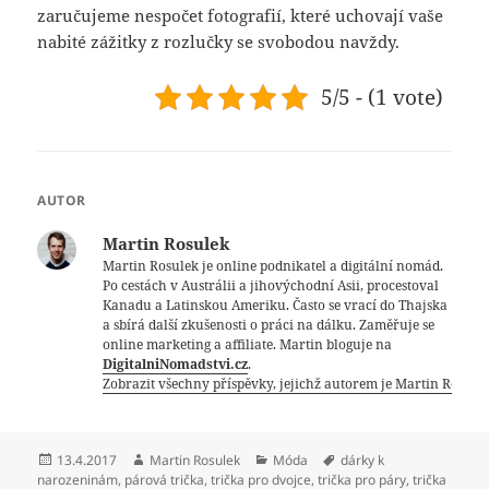
zaručujeme nespočet fotografií, které uchovají vaše
nabité zážitky z rozlučky se svobodou navždy.
5/5 - (1 vote)
AUTOR
Martin Rosulek
Martin Rosulek je online podnikatel a digitální nomád.
Po cestách v Austrálii a jihovýchodní Asii, procestoval
Kanadu a Latinskou Ameriku. Často se vrací do Thajska
a sbírá další zkušenosti o práci na dálku. Zaměřuje se
online marketing a affiliate. Martin bloguje na
DigitalniNomadstvi.cz
.
Zobrazit všechny příspěvky, jejichž autorem je Martin Rosule
Publikováno:
Autor:
Rubriky:
Štítky:
13.4.2017
Martin Rosulek
Móda
dárky k
narozeninám
,
párová trička
,
trička pro dvojce
,
trička pro páry
,
trička