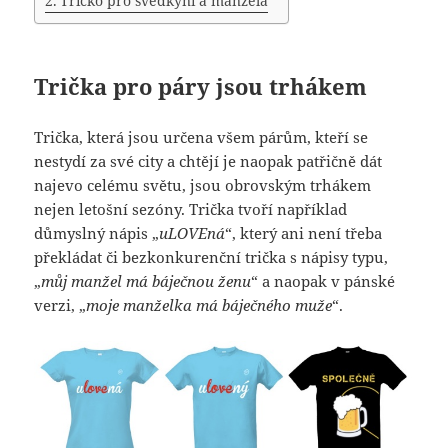
Tričko pro svědkyni a manžela
Trička pro páry jsou trhákem
Trička, která jsou určena všem párům, kteří se
nestydí za své city a chtějí je naopak patřičně dát
najevo celému světu, jsou obrovským trhákem
nejen letošní sezóny. Trička tvoří například
důmyslný nápis „
uLOVEná
“, který ani není třeba
překládat či bezkonkurenční trička s nápisy typu,
„
můj manžel má báječnou ženu
“ a naopak v pánské
verzi, „
moje manželka má báječného muže
“.