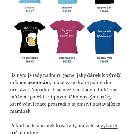
Již nyní je tedy nadmíru jasné, jaký
dárek k výročí
či k narozeninám
, může vaše drahá polovička
očekávat. Nápaditosti se meze nekladou, tudíž vás
můžeme potěšit i
vtipnými těhotenskými tričky
,
které vám ledaco prozradí o tajemství nastávajících
maminek.
Pokud máte dostatek kreativity, můžete si
vytvořit
tričko online
.