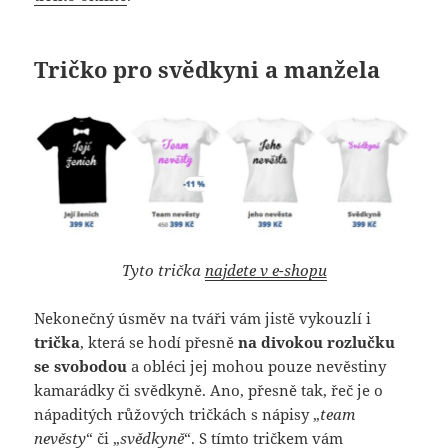
Tričko pro svědkyni a manžela
Tyto trička
najdete v e-shopu
Nekonečný úsměv na tváři vám jistě vykouzlí i
trička
, která se hodí přesně
na divokou rozlučku
se svobodou
a obléci jej mohou pouze nevěstiny
kamarádky či svědkyně. Ano, přesně tak, řeč je o
nápaditých růžových tričkách s nápisy „
team
nevěsty
“ či „
svědkyně
“. S tímto tričkem vám